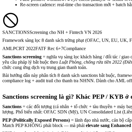
Re-screen cadence: real-time cho transaction mới + batch 
SANCTIONS
Screening cho NH + Fintech VN 2026
Framework sàng lọc 8 danh sách trừng phạt (OFAC, UN, EU, UK, 
AML
PCRT 2022
FATF Rec 6+7
Compliance
Sanctions screening
= nghĩa vụ sàng lọc khách hàng / đối tác / giao 
yêu cầu pháp lý bắt buộc theo
Luật Phòng, chống rửa tiền 2022 (Điề
chức cung ứng dịch vụ trung gian thanh toán.
Bài hướng dẫn này phân tích 8 danh sách sanctions bắt buộc, framew
compliance log + audit trail cho thanh tra NHNN. Dành cho AML of
Sanctions screening là gì? Khác PEP / KYB ở
Sanctions
= các đối tượng (cá nhân + tổ chức + tàu thuyền + máy b
lượng. Phổ biến nhất: OFAC SDN (Mỹ), UN Consolidated List (L
PEP (Politically Exposed Persons)
= lãnh đạo nhà nước, cán bộ cấp c
Match PEP KHÔNG phải block — mà phải
elevate sang Enhance