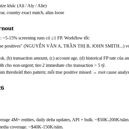
ze khác (Ali / Aly / Alie)
, country exact match, alias loose
rnout
VN: ~5-15% screening runs có ≥1 FP. Workflow tốt:
alse positives" (NGUYỄN VĂN A, TRẦN THỊ B, JOHN SMITH...) với D
risk, (b) transaction amount, (c) account age, (d) historical FP rate của a
 24h cho non-urgent; tier-2 immediate cho transaction > 5 tỷ.
ain threshold theo pattern; mỗi true positive missed → root cause analys
26
rage 4M+ entities, daily delta updates, API + bulk. ~$50K-200K/năm
media coverage. ~$40K-150K/năm.