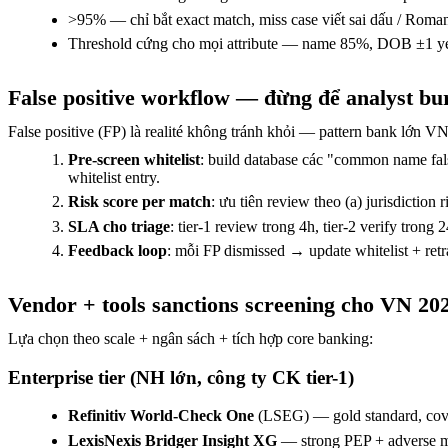
>95% — chỉ bắt exact match, miss case viết sai dấu / Romani
Threshold cứng cho mọi attribute — name 85%, DOB ±1 year
False positive workflow — đừng để analyst bu
False positive (FP) là realité không tránh khỏi — pattern bank lớn 
Pre-screen whitelist
: build database các "common name f
whitelist entry.
Risk score per match
: ưu tiên review theo (a) jurisdiction 
SLA cho triage
: tier-1 review trong 4h, tier-2 verify trong
Feedback loop
: mỗi FP dismissed → update whitelist + retr
Vendor + tools sanctions screening cho VN 20
Lựa chọn theo scale + ngân sách + tích hợp core banking:
Enterprise tier (NH lớn, công ty CK tier-1)
Refinitiv World-Check One
(LSEG) — gold standard, cove
LexisNexis Bridger Insight XG
— strong PEP + adverse 