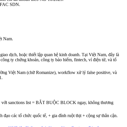
t OFAC SDN.
ệt Nam.
 giao dịch, hoặc thiết lập quan hệ kinh doanh. Tại Việt Nam, đây là
 công ty chứng khoán, công ty bảo hiểm, fintech, ví điện tử, và tổ
ường Việt Nam (chữ Romanize), workflow xử lý false positive, và
1.
tity với sanctions list = BẮT BUỘC BLOCK ngay, không thương
đạo các tổ chức quốc tế, + gia đình ruột thịt + cộng sự thân cận.