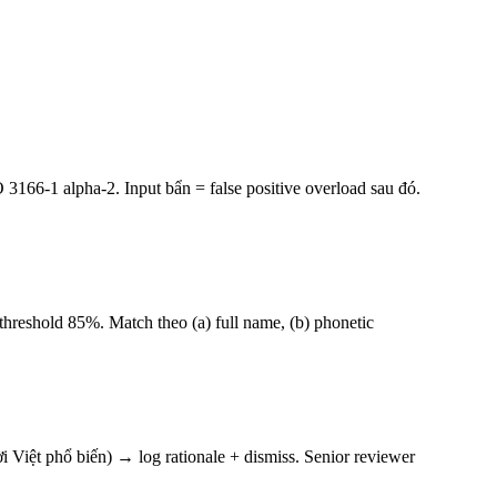
 3166-1 alpha-2. Input bẩn = false positive overload sau đó.
 threshold 85%. Match theo (a) full name, (b) phonetic
 Việt phổ biến) → log rationale + dismiss. Senior reviewer