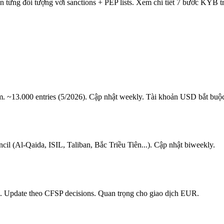
từng đối tượng với sanctions + PEP lists. Xem chi tiết 7 bước KYB t
m. ~13.000 entries (5/2026). Cập nhật weekly. Tài khoản USD bắt buộ
l (Al-Qaida, ISIL, Taliban, Bắc Triều Tiên...). Cập nhật biweekly.
. Update theo CFSP decisions. Quan trọng cho giao dịch EUR.