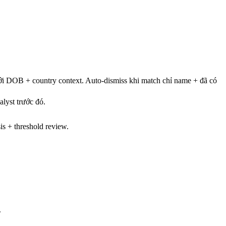
OB + country context. Auto-dismiss khi match chỉ name + đã có
nalyst trước đó.
is + threshold review.
.