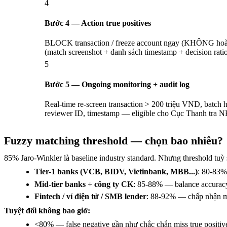
4
Bước 4 — Action true positives
BLOCK transaction / freeze account ngay (KHÔNG hoàn 
(match screenshot + danh sách timestamp + decision rat
5
Bước 5 — Ongoing monitoring + audit log
Real-time re-screen transaction > 200 triệu VND, batch h
reviewer ID, timestamp — eligible cho Cục Thanh tra N
Fuzzy matching threshold — chọn bao nhiêu?
85% Jaro-Winkler là baseline industry standard. Nhưng threshold tuỳ s
Tier-1 banks (VCB, BIDV, Vietinbank, MBB...)
: 80-83% 
Mid-tier banks + công ty CK
: 85-88% — balance accuracy
Fintech / ví điện tử / SMB lender
: 88-92% — chấp nhận một
Tuyệt đối không bao giờ:
<80% — false negative gần như chắc chắn miss true positive