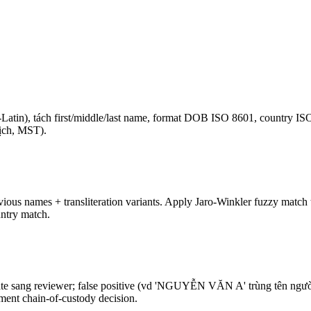
n-Latin), tách first/middle/last name, format DOB ISO 8601, country ISO
tịch, MST).
evious names + transliteration variants. Apply Jaro-Winkler fuzzy match
ntry match.
late sang reviewer; false positive (vd 'NGUYỄN VĂN A' trùng tên người
ment chain-of-custody decision.