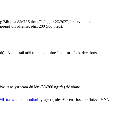
ng 24h qua AMLIS theo Thông tư 20/2022; lưu evidence
ing-off offense, phạt 200-500 triệu).
. Audit trail mỗi run: input, threshold, matches, decisions,
ive. Analyst team đủ lớn (50-200 người) để triage.
L transaction monitoring
layer (rules + scenarios cho fintech VN).