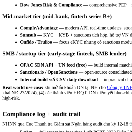
Dow Jones Risk & Compliance
— comprehensive PEP + sa
Mid-market tier (mid-bank, fintech series B+)
ComplyAdvantage
— modern API, real-time updates, str
Sumsub
— KYC + KYB + sanctions tích hợp, hỗ trợ VN
Onfido / Trulioo
— focus eKYC nhưng có sanctions modul
SMB / startup tier (early-stage fintech, SMB lender)
OFAC SDN API + UN feed (free)
— build internal match
Sanctions.io / OpenSanctions
— open-source consolidated 
Internal build với CSV daily download
— impractical cho
Real-world use case:
khi mở tài khoản DN tại NH cho
Công ty TN
khai NĐ 23/2024), (4) các thành viên HĐQT. DN niêm yết blue-chip
high-risk.
Compliance log + audit trail
NHNN qua Cục Thanh tra Giám sát Ngân hàng audit chu kỳ 12-18 thán