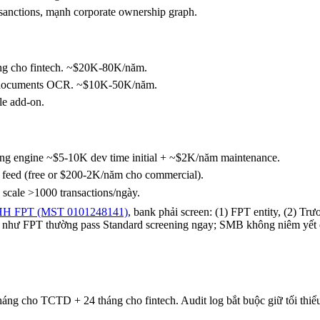
nctions, mạnh corporate ownership graph.
ong cho fintech. ~$20K-80K/năm.
 documents OCR. ~$10K-50K/năm.
e add-on.
ing engine ~$5-10K dev time initial + ~$2K/năm maintenance.
feed (free or $200-2K/năm cho commercial).
 scale >1000 transactions/ngày.
HH FPT (MST 0101248141)
, bank phải screen: (1) FPT entity, (2) Tr
 như FPT thường pass Standard screening ngay; SMB không niêm yết 
g cho TCTD + 24 tháng cho fintech. Audit log bắt buộc giữ tối thiể