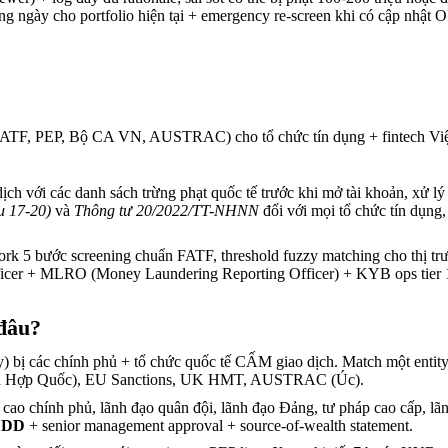
hằng ngày cho portfolio hiện tại + emergency re-screen khi có cập nhậ
FATF, PEP, Bộ CA VN, AUSTRAC) cho tổ chức tín dụng + fintech Vi
dịch với các danh sách trừng phạt quốc tế trước khi mở tài khoản, xử lý
u 17-20)
và
Thông tư 20/2022/TT-NHNN
đối với mọi tổ chức tín dụng,
ork 5 bước screening chuẩn FATF, threshold fuzzy matching cho thị tr
ficer + MLRO (Money Laundering Reporting Officer) + KYB ops tier 
 đâu?
ay) bị các chính phủ + tổ chức quốc tế CẤM giao dịch. Match một en
iên Hợp Quốc), EU Sanctions, UK HMT, AUSTRAC (Úc).
ao chính phủ, lãnh đạo quân đội, lãnh đạo Đảng, tư pháp cao cấp, lãnh 
d DD
+ senior management approval + source-of-wealth statement.