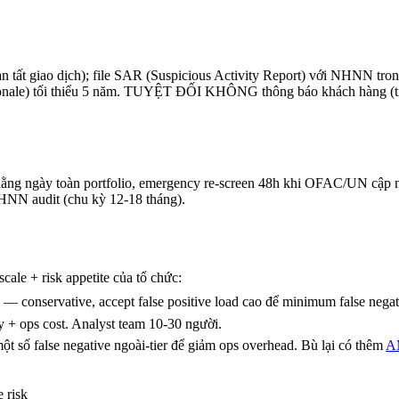
tất giao dịch); file SAR (Suspicious Activity Report) với NHNN tro
ionale) tối thiểu 5 năm. TUYỆT ĐỐI KHÔNG thông báo khách hàng (tipp
ằng ngày toàn portfolio, emergency re-screen 48h khi OFAC/UN cập nhật
HNN audit (chu kỳ 12-18 tháng).
cale + risk appetite của tổ chức:
— conservative, accept false positive load cao để minimum false negat
 + ops cost. Analyst team 10-30 người.
 số false negative ngoài-tier để giảm ops overhead. Bù lại có thêm
AM
 risk