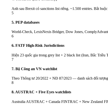
Anh sau Brexit có sanctions list riêng. ~1.500 entries. Bắt 
5
5. PEP databases
World-Check, LexisNexis Bridger, Dow Jones, ComplyAdvantage
6
6. FATF High-Risk Jurisdictions
Hiện 23 quốc gia trong grey list + 2 black list (Iran, Bắc Tr
7
7. Bộ Công an VN watchlist
Theo Thông tư 20/2022 + NĐ 87/2023 — danh sách đối tượng 
8
8. AUSTRAC + Five Eyes watchlists
Australia AUSTRAC + Canada FINTRAC + New Zealand FIU +