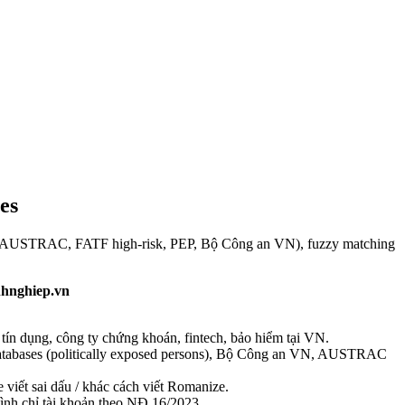
es
T, AUSTRAC, FATF high-risk, PEP, Bộ Công an VN), fuzzy matching
nhnghiep.vn
ín dụng, công ty chứng khoán, fintech, bảo hiểm tại VN.
tabases (politically exposed persons), Bộ Công an VN, AUSTRAC
 viết sai dấu / khác cách viết Romanize.
 đình chỉ tài khoản theo NĐ 16/2023.