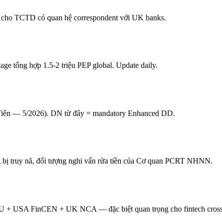
buộc cho TCTD có quan hệ correspondent với UK banks.
 tổng hợp 1.5-2 triệu PEP global. Update daily.
iều Tiên — 5/2026). DN từ đây = mandatory Enhanced DD.
bị truy nã, đối tượng nghi vấn rửa tiền của Cơ quan PCRT NHNN.
 USA FinCEN + UK NCA — đặc biệt quan trọng cho fintech cross-