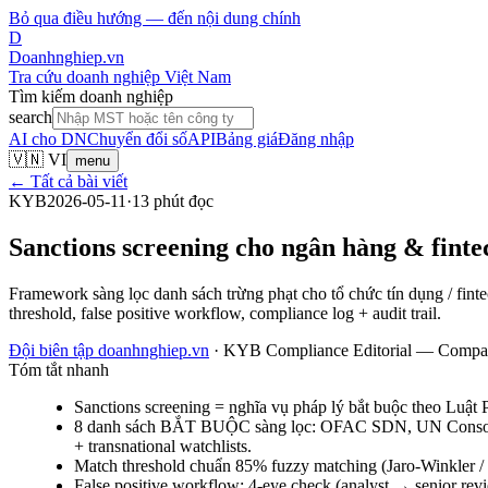
Bỏ qua điều hướng — đến nội dung chính
D
Doanhnghiep.vn
Tra cứu doanh nghiệp Việt Nam
Tìm kiếm doanh nghiệp
search
AI cho DN
Chuyển đổi số
API
Bảng giá
Đăng nhập
🇻🇳 VI
menu
← Tất cả bài viết
KYB
2026-05-11
·
13
phút đọc
Sanctions screening cho ngân hàng & fin
Framework sàng lọc danh sách trừng phạt cho tổ chức tín dụng /
threshold, false positive workflow, compliance log + audit trail.
Đội biên tập doanhnghiep.vn
·
KYB Compliance Editorial — Compan
Tóm tắt nhanh
Sanctions screening = nghĩa vụ pháp lý bắt buộc theo Luậ
8 danh sách BẮT BUỘC sàng lọc: OFAC SDN, UN Consolida
+ transnational watchlists.
Match threshold chuẩn 85% fuzzy matching (Jaro-Winkler / L
False positive workflow: 4-eye check (analyst → senior revi