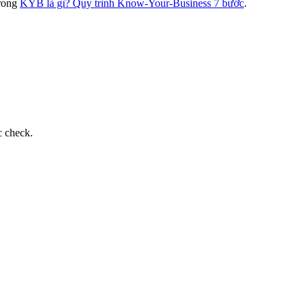
rong
KYB là gì? Quy trình Know-Your-Business 7 bước
.
c check.