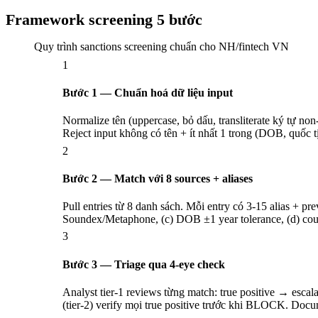
Framework screening 5 bước
Quy trình sanctions screening chuẩn cho NH/fintech VN
1
Bước 1 — Chuẩn hoá dữ liệu input
Normalize tên (uppercase, bỏ dấu, transliterate ký tự no
Reject input không có tên + ít nhất 1 trong (DOB, quốc 
2
Bước 2 — Match với 8 sources + aliases
Pull entries từ 8 danh sách. Mỗi entry có 3-15 alias + pr
Soundex/Metaphone, (c) DOB ±1 year tolerance, (d) cou
3
Bước 3 — Triage qua 4-eye check
Analyst tier-1 reviews từng match: true positive → esca
(tier-2) verify mọi true positive trước khi BLOCK. Docu