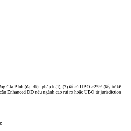
ương Gia Bình (đại diện pháp luật), (3) tất cả UBO ≥25% (lấy từ kê
cần Enhanced DD nếu ngành cao rủi ro hoặc UBO từ jurisdiction
u: