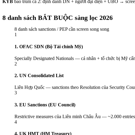
KYB
bao trùm cả 2: định danh DN + người đại diện + UBO → screen 
8 danh sách BẮT BUỘC sàng lọc 2026
8 danh sách sanctions / PEP cần screen song song
1
1. OFAC SDN (Bộ Tài chính Mỹ)
Specially Designated Nationals — cá nhân + tổ chức bị Mỹ cấ
2
2. UN Consolidated List
Liên Hợp Quốc — sanctions theo Resolution của Security Counci
3
3. EU Sanctions (EU Council)
Restrictive measures của Liên minh Châu Âu — ~2.000 entries
4
4. UK HMT (HM Treasury)