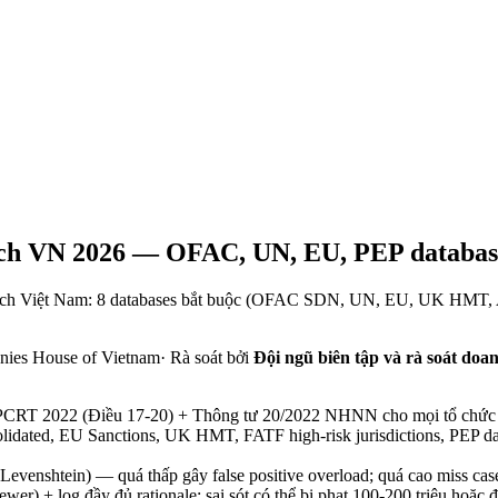
tech VN 2026 — OFAC, UN, EU, PEP databas
 fintech Việt Nam: 8 databases bắt buộc (OFAC SDN, UN, EU, UK HM
ies House of Vietnam
·
Rà soát bởi
Đội ngũ biên tập và rà soát doa
t PCRT 2022 (Điều 17-20) + Thông tư 20/2022 NHNN cho mọi tổ chức t
ted, EU Sanctions, UK HMT, FATF high-risk jurisdictions, PEP da
evenshtein) — quá thấp gây false positive overload; quá cao miss case
ewer) + log đầy đủ rationale; sai sót có thể bị phạt 100-200 triệu hoặc