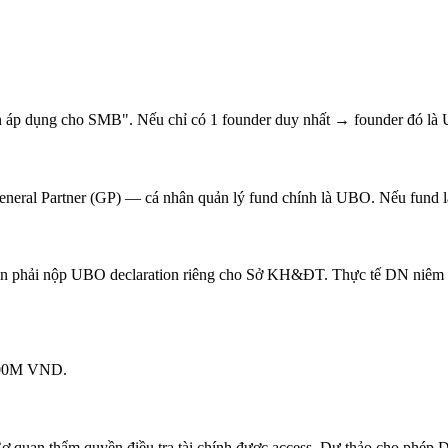
p dụng cho SMB". Nếu chỉ có 1 founder duy nhất → founder đó là
ral Partner (GP) — cá nhân quản lý fund chính là UBO. Nếu fund là f
phải nộp UBO declaration riêng cho Sở KH&ĐT. Thực tế DN niêm yế
-100M VND.
ơ quan thẩm quyền điều tra tài chính được access. Dự thảo cho phép D