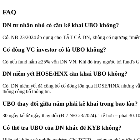
FAQ
DN tư nhân nhỏ có cần kê khai UBO không?
Có. NĐ 23/2024 áp dụng cho TẤT CẢ DN, không có ngưỡng "miễn á
Cổ đông VC investor có là UBO không?
Có nếu fund nắm ≥25% vốn DN VN. Khi đó truy ngược tới fund's Gene
DN niêm yết HOSE/HNX cần khai UBO không?
Có. DN niêm yết đã công bố cổ đông lớn qua HOSE/HNX nhưng vẫn 
thống công bố thông tin.
UBO thay đổi giữa năm phải kê khai trong bao lâu?
30 ngày kể từ ngày thay đổi (Đ.7 NĐ 23/2024). Trễ hơn = phạt 30
Có thể tra UBO của DN khác để KYB không?
Hiện tại không có public registry. Chỉ TCTD + cơ quan nhà nước + C