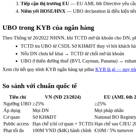
Tiếp cận thị trường EU
— EU AML 6th Directive yêu cầu 
Niêm yết HOSE/HNX
— UBO declaration là điều kiện tiê
UBO trong KYB của ngân hàng
Theo Thông tư 20/2022 NHNN, khi TCTD mở tài khoản cho DN, phả
TCTD tra UBO từ CSDL Sở KH&ĐT thay vì hỏi khách hà
Nếu DN chưa kê khai → TCTD từ chối mở tài khoản
UBO ở thiên đường thuế (BVI, Cayman, Panama) → enhance
Xem chi tiết quy trình KYB ngân hàng tại pillar
KYB là gì — quy trì
So sánh với chuẩn quốc tế
Tiêu chí
VN (NĐ 23/2024)
EU (AML 6th 2
Ngưỡng UBO
≥25%
≥25%
Áp dụng
Mọi DN
Mọi pháp nhân
Cơ quan
Sở KH&ĐT
National BO Registr
Public access
Hạn chế (chỉ cơ quan + TCTD)
Hạn chế sau CJEU 20
Phạt tối đa
100M VND ($4K) hành chính
€10M / 5% turnover