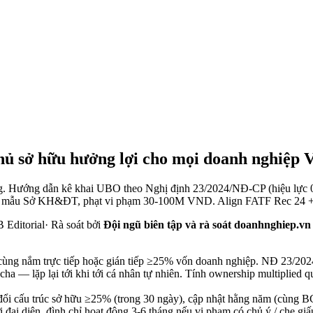
hủ sở hữu hưởng lợi cho mọi doanh nghiệp 
g. Hướng dẫn kê khai UBO theo Nghị định 23/2024/NĐ-CP (hiệu lực 0
 biểu mẫu Sở KH&ĐT, phạt vi phạm 30-100M VND. Align FATF Rec 24
Editorial
·
Rà soát bởi
Đội ngũ biên tập và rà soát doanhnghiep.vn
 cùng nắm trực tiếp hoặc gián tiếp ≥25% vốn doanh nghiệp. NĐ 23/20
p cha — lặp lại tới khi tới cá nhân tự nhiên. Tính ownership multipl
ay đổi cấu trúc sở hữu ≥25% (trong 30 ngày), cập nhật hằng năm (c
 đại diện, đình chỉ hoạt động 3-6 tháng nếu vi phạm có chủ ý / che g