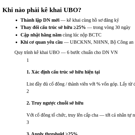
Khi nào phải kê khai UBO?
Thành lập DN mới
— kê khai cùng hồ sơ đăng ký
Thay đổi cấu trúc sở hữu ≥25%
— trong vòng 30 ngày
Cập nhật hằng năm
cùng lúc nộp BCTC
Khi cơ quan yêu cầu
— UBCKNN, NHNN, Bộ Công an
Quy trình kê khai UBO — 6 bước chuẩn cho DN VN
1
1. Xác định cấu trúc sở hữu hiện tại
List đầy đủ cổ đông / thành viên với % vốn góp. Lấy 
2
2. Truy ngược chuỗi sở hữu
Với cổ đông tổ chức, truy lên cấp cha — tới cá nhân tự nh
3
3. Apply threshold ≥25%