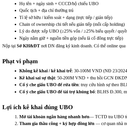
Họ tên + ngày sinh + CCCD/hộ chiếu UBO
Quốc tịch + địa chỉ thường trú
Tỉ lệ sở hữu / kiểm soát + dạng (trực tiếp / gián tiếp)
Chain of ownership chi tiết nếu gián tiếp (mỗi cấp holding)
Lý do được xếp UBO (≥25% vốn / ≥25% biểu quyết / quyền
Ngày nắm giữ + nguồn tiền góp (nếu là cổ đông trực tiếp)
Nộp tại
Sở KH&ĐT
nơi DN đăng ký kinh doanh. Có thể online qua
Phạt vi phạm
Không kê khai / kê khai trễ
: 30-100M VND (NĐ 23/2024
Kê khai sai sự thật
: 50-200M VND + thu hồi GCN ĐKD
Cố ý che giấu UBO để rửa tiền
: truy cứu hình sự theo BL
Cố ý che giấu UBO để tài trợ khủng bố
: BLHS Đ.300, mứ
Lợi ích kê khai đúng UBO
Mở tài khoản ngân hàng nhanh hơn
— TCTD tra UBO từ 
Tham gia thầu công + ký hợp đồng lớn
— cơ quan nhà nư