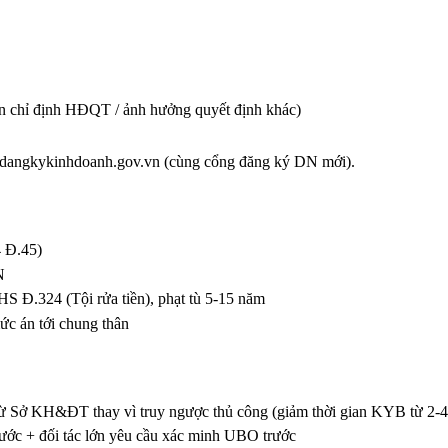
 chỉ định HĐQT / ảnh hưởng quyết định khác)
 dangkykinhdoanh.gov.vn (cùng cổng đăng ký DN mới).
 Đ.45)
N
HS Đ.324 (Tội rửa tiền), phạt tù 5-15 năm
c án tới chung thân
Sở KH&ĐT thay vì truy ngược thủ công (giảm thời gian KYB từ 2-4 
ớc + đối tác lớn yêu cầu xác minh UBO trước