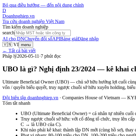
Bỏ qua điều hướng — đến nội dung chính
D
Doanhnghiep.vn
Tra cứu doanh nghiệp Việt Nam
Tìm kiếm doanh nghiệp
search
AI cho DN
Chuyển đổi số
API
Bảng giá
Đăng nhập
🇻🇳 VI
menu
← Tất cả bài viết
Pháp lý
2026-05-11
·
7
phút đọc
UBO là gì? Nghị định 23/2024 — kê khai c
Ultimate Beneficial Owner (UBO) — chủ sở hữu hưởng lợi cuối cùn
vốn / quyền biểu quyết, truy ngược chuỗi sở hữu xuyên holding,
Đội biên tập doanhnghiep.vn
·
Companies House of Vietnam — KYB 
Tóm tắt nhanh
UBO (Ultimate Beneficial Owner) = cá nhân tự nhiên cuối
Truy ngược chuỗi sở hữu: với cổ đông tổ chức, truy lên cấ
C → là UBO của C).
Khi nào phải kê khai: thành lập DN mới (cùng hồ sơ), th
Phạt vi phạm: 80-100 triệu cho DN, 100-200 triệu cho người