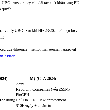
UBO transparency của đối tác xuất khẩu sang EU
n quyết
i verify UBO. Sau khi NĐ 23/2024 có hiệu lực:
ng
d due diligence + senior management approval
nh 7 bước
.
024)
Mỹ (CTA 2024)
≥25%
Reporting Companies (vốn ≤$5M)
y
FinCEN
22 ruling
Chỉ FinCEN + law enforcement
$10K/ngày + 2 năm tù