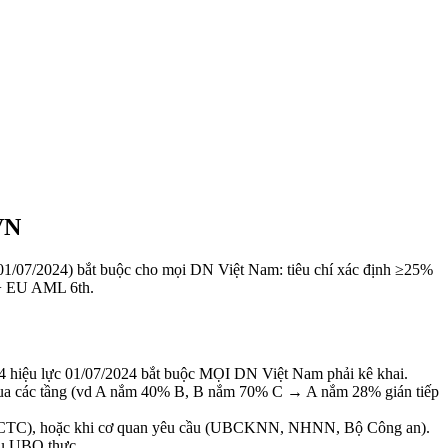
VN
1/07/2024) bắt buộc cho mọi DN Việt Nam: tiêu chí xác định ≥25%
 + EU AML 6th.
24 hiệu lực 01/07/2024 bắt buộc MỌI DN Việt Nam phải kê khai.
ied qua các tầng (vd A nắm 40% B, B nắm 70% C → A nắm 28% gián tiếp
ùng BCTC), hoặc khi cơ quan yêu cầu (UBCKNN, NHNN, Bộ Công an).
iấu UBO thực.