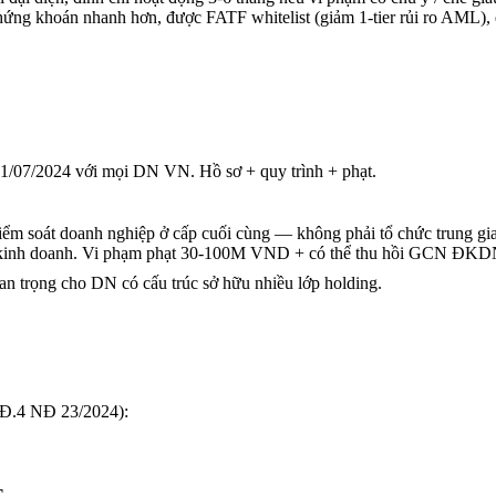
 chứng khoán nhanh hơn, được FATF whitelist (giảm 1-tier rủi ro AML
1/07/2024 với mọi DN VN. Hồ sơ + quy trình + phạt.
iểm soát doanh nghiệp ở cấp cuối cùng — không phải tổ chức trung gi
ý kinh doanh. Vi phạm phạt 30-100M VND + có thể thu hồi GCN ĐKD
n trọng cho DN có cấu trúc sở hữu nhiều lớp holding.
(Đ.4 NĐ 23/2024):
T