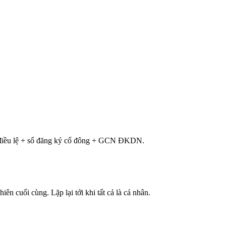
từ điều lệ + sổ đăng ký cổ đông + GCN ĐKDN.
iên cuối cùng. Lặp lại tới khi tất cả là cá nhân.