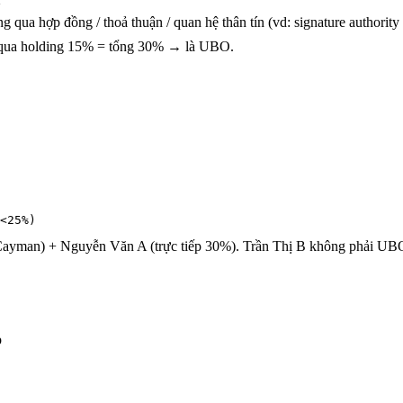
qua hợp đồng / thoả thuận / quan hệ thân tín (vd: signature authority 
ếp qua holding 15% = tổng 30% → là UBO.
<25%)
Cayman) + Nguyễn Văn A (trực tiếp 30%). Trần Thị B không phải UB
p