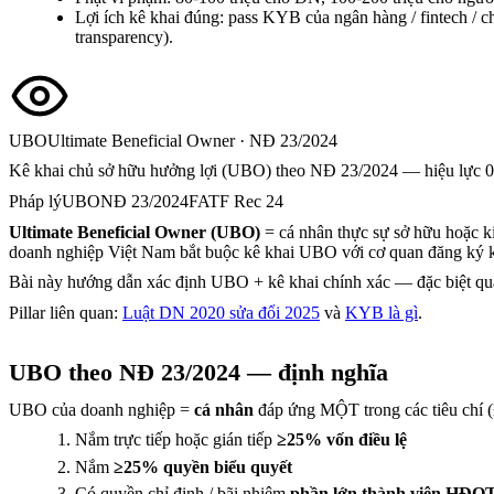
Lợi ích kê khai đúng: pass KYB của ngân hàng / fintech /
transparency).
UBO
Ultimate Beneficial Owner · NĐ 23/2024
Kê khai chủ sở hữu hưởng lợi (UBO) theo NĐ 23/2024 — hiệu lực 0
Pháp lý
UBO
NĐ 23/2024
FATF Rec 24
Ultimate Beneficial Owner (UBO)
= cá nhân thực sự sở hữu hoặc k
doanh nghiệp Việt Nam bắt buộc kê khai UBO với cơ quan đăng k
Bài này hướng dẫn xác định UBO + kê khai chính xác — đặc biệt qua
Pillar liên quan:
Luật DN 2020 sửa đổi 2025
và
KYB là gì
.
UBO theo NĐ 23/2024 — định nghĩa
UBO của doanh nghiệp =
cá nhân
đáp ứng MỘT trong các tiêu chí 
Nắm trực tiếp hoặc gián tiếp
≥25% vốn điều lệ
Nắm
≥25% quyền biểu quyết
Có quyền chỉ định / bãi nhiệm
phần lớn thành viên HĐQ