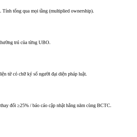
 Tính tổng qua mọi tầng (multiplied ownership).
 thường trú của từng UBO.
n tử có chữ ký số người đại diện pháp luật.
hi thay đổi ≥25% / báo cáo cập nhật hằng năm cùng BCTC.