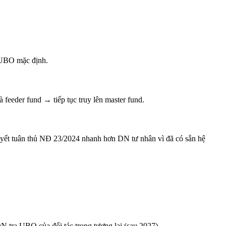
 UBO mặc định.
eeder fund → tiếp tục truy lên master fund.
t tuân thủ NĐ 23/2024 nhanh hơn DN tư nhân vì đã có sẵn hệ
N tra UBO của đối tác trong tương lai (sau 2027).