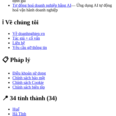
định giá
Tự động hoá doanh nghiệp bằng AI
—
Ứng dụng AI tự động
hoá vận hành doanh nghiệp
ℹ️ Về chúng tôi
Về doanhnghiep.vn
Tác giả + cố vấn
Liên hệ
Yêu cầu gỡ thông tin
📋 Pháp lý
Điều khoản sử dụng
Chính sách bảo mật
Chính sách Cookie
Chính sách biên tập
📍 34 tỉnh thành (
34
)
Huế
Hà Tĩnh