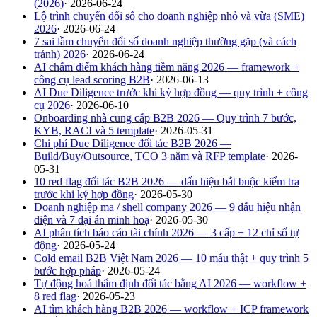
(2026)
·
2026-06-24
Lộ trình chuyển đổi số cho doanh nghiệp nhỏ và vừa (SME)
2026
·
2026-06-24
7 sai lầm chuyển đổi số doanh nghiệp thường gặp (và cách
tránh) 2026
·
2026-06-24
AI chấm điểm khách hàng tiềm năng 2026 — framework +
công cụ lead scoring B2B
·
2026-06-13
AI Due Diligence trước khi ký hợp đồng — quy trình + công
cụ 2026
·
2026-06-10
Onboarding nhà cung cấp B2B 2026 — Quy trình 7 bước,
KYB, RACI và 5 template
·
2026-05-31
Chi phí Due Diligence đối tác B2B 2026 —
Build/Buy/Outsource, TCO 3 năm và RFP template
·
2026-
05-31
10 red flag đối tác B2B 2026 — dấu hiệu bắt buộc kiểm tra
trước khi ký hợp đồng
·
2026-05-30
Doanh nghiệp ma / shell company 2026 — 9 dấu hiệu nhận
diện và 7 đại án minh hoạ
·
2026-05-30
AI phân tích báo cáo tài chính 2026 — 3 cấp + 12 chỉ số tự
động
·
2026-05-24
Cold email B2B Việt Nam 2026 — 10 mẫu thật + quy trình 5
bước hợp pháp
·
2026-05-24
Tự động hoá thẩm định đối tác bằng AI 2026 — workflow +
8 red flag
·
2026-05-23
AI tìm khách hàng B2B 2026 — workflow + ICP framework