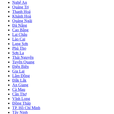
Nghệ An
Quảng Trị
Thanh Hoá
Khánh Hoà
Quảng Ngãi
Đà Nẵng
Cao Bằng
Lai Châu
Lào Cai
Lạng Sơn
Phú Thọ
Sơn La
Thái Nguyên
Tuyên Quang
Điện Biên
Gia Lai
Lâm Đồng
Đắk Lắk
An Giang
Cà Mau
Cần Thơ
Vĩnh Long
Đồng Tháp
TP. Hồ Chí Minh
Tây Ninh