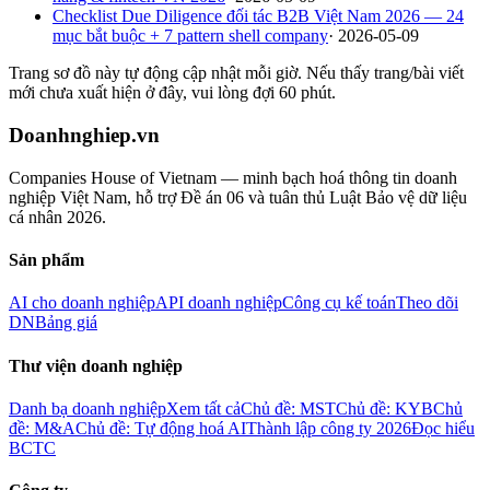
Checklist Due Diligence đối tác B2B Việt Nam 2026 — 24
mục bắt buộc + 7 pattern shell company
·
2026-05-09
Trang sơ đồ này tự động cập nhật mỗi giờ. Nếu thấy trang/bài viết
mới chưa xuất hiện ở đây, vui lòng đợi 60 phút.
Doanhnghiep.vn
Companies House of Vietnam — minh bạch hoá thông tin doanh
nghiệp Việt Nam, hỗ trợ Đề án 06 và tuân thủ Luật Bảo vệ dữ liệu
cá nhân 2026.
Sản phẩm
AI cho doanh nghiệp
API doanh nghiệp
Công cụ kế toán
Theo dõi
DN
Bảng giá
Thư viện doanh nghiệp
Danh bạ doanh nghiệp
Xem tất cả
Chủ đề: MST
Chủ đề: KYB
Chủ
đề: M&A
Chủ đề: Tự động hoá AI
Thành lập công ty 2026
Đọc hiểu
BCTC