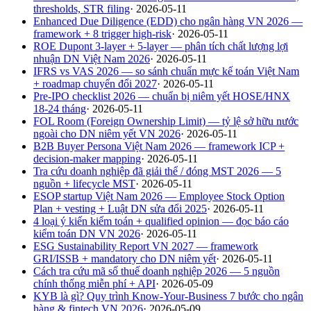
thresholds, STR filing
·
2026-05-11
Enhanced Due Diligence (EDD) cho ngân hàng VN 2026 —
framework + 8 trigger high-risk
·
2026-05-11
ROE Dupont 3-layer + 5-layer — phân tích chất lượng lợi
nhuận DN Việt Nam 2026
·
2026-05-11
IFRS vs VAS 2026 — so sánh chuẩn mực kế toán Việt Nam
+ roadmap chuyển đổi 2027
·
2026-05-11
Pre-IPO checklist 2026 — chuẩn bị niêm yết HOSE/HNX
18-24 tháng
·
2026-05-11
FOL Room (Foreign Ownership Limit) — tỷ lệ sở hữu nước
ngoài cho DN niêm yết VN 2026
·
2026-05-11
B2B Buyer Persona Việt Nam 2026 — framework ICP +
decision-maker mapping
·
2026-05-11
Tra cứu doanh nghiệp đã giải thể / đóng MST 2026 — 5
nguồn + lifecycle MST
·
2026-05-11
ESOP startup Việt Nam 2026 — Employee Stock Option
Plan + vesting + Luật DN sửa đổi 2025
·
2026-05-11
4 loại ý kiến kiểm toán + qualified opinion — đọc báo cáo
kiểm toán DN VN 2026
·
2026-05-11
ESG Sustainability Report VN 2027 — framework
GRI/ISSB + mandatory cho DN niêm yết
·
2026-05-11
Cách tra cứu mã số thuế doanh nghiệp 2026 — 5 nguồn
chính thống miễn phí + API
·
2026-05-09
KYB là gì? Quy trình Know-Your-Business 7 bước cho ngân
hàng & fintech VN 2026
·
2026-05-09