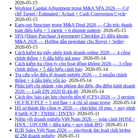
2026-05-15
Working Capital Adjustment trong M&A SPA 2026 — Cơ
chế Target / Estimated / Actual + Cash Conversion Cycle
·
2026-05-15
Earn-out Structure trong M&A Deal 2026 — Cấu trúc thanh
toán điều kiện + 5 metric + 6 dispute pattern
·
2026-05-15
SPA (Share Purchase Agreement) Checklist 25 điều khoản
M&A 2026 — Hướng dẫn negotiate cho Buyer + Seller
·
2026-05-15
Cách kiểm tra giấy phép kinh doanh online 2026 — 4 cổng
chính thống + 6 dấu hiệu giả mạo
·
2026-05-14
Cách kiểm tra công ty còn hoạt động không 2026 — 3 cổng
chính thống + 5 dấu hiệu cảnh báo
·
2026-05-14
Tra cứu vốn điều lệ doanh nghiệp 2026 — 3 nguồn chính
thống + 4 dấu hiệu vốn ảo
·
2026-05-14
Phân biệt chi nhánh, văn phòng đại diện, địa điểm kinh doanh
2026 — Luật DN 2020 Đ.44-46
·
2026-05-14
Cách đọc báo cáo lưu chuyển tiền tệ (CFS) 2026 — 3 section
OCF/ICF/FCF + 5 red flag + 4 chỉ số quan trọng
·
2026-05-14
Hồ sơ thành lập công ty 2026 — checklist 18 mục + quy trình
8 bước (CP / TNHH / DNTN)
·
2026-05-11
Niêm yết doanh nghiệp Việt Nam 2026 — toàn cảnh HOSE /
HNX / UPCOM + điều kiện + quy trình IPO
·
2026-05-11
B2B Sales Việt Nam 2026 — playbook tìm lead chất lượng
từ 2M doanh nghiệp
·
2026-05-11