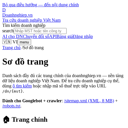
Bỏ qua điều hướng — đến nội dung chính
D
Doanhnghiep.vn
Tra cứu doanh nghiệp Việt Nam
Tìm kiếm doanh nghiệp
search
AI cho DN
Chuyển đổi số
API
Bảng giá
Đăng nhập
🇻🇳 VI
menu
Trang chủ
/
Sơ đồ trang
Sơ đồ trang
Danh sách đầy đủ các trang chính của doanhnghiep.vn — nền tảng
dữ liệu doanh nghiệp Việt Nam. Để tra cứu doanh nghiệp cụ thể,
dùng
ô tìm kiếm
hoặc nhập mã số thuế trực tiếp vào URL
.
/dn/
{mst}
Dành cho Googlebot + crawler
:
/sitemap.xml (XML, 8 MB)
+
/robots.txt
.
🏠 Trang chính