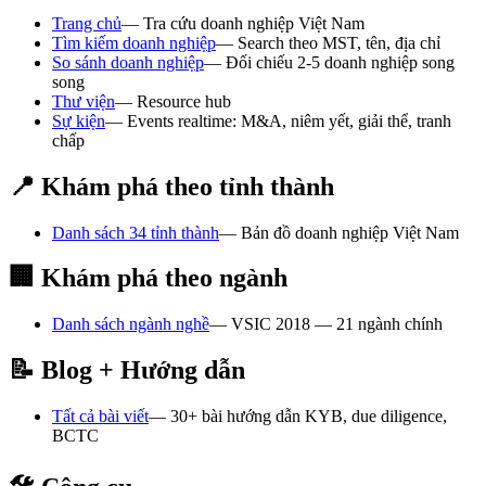
Trang chủ
—
Tra cứu doanh nghiệp Việt Nam
Tìm kiếm doanh nghiệp
—
Search theo MST, tên, địa chỉ
So sánh doanh nghiệp
—
Đối chiếu 2-5 doanh nghiệp song
song
Thư viện
—
Resource hub
Sự kiện
—
Events realtime: M&A, niêm yết, giải thể, tranh
chấp
📍 Khám phá theo tỉnh thành
Danh sách 34 tỉnh thành
—
Bản đồ doanh nghiệp Việt Nam
🏢 Khám phá theo ngành
Danh sách ngành nghề
—
VSIC 2018 — 21 ngành chính
📝 Blog + Hướng dẫn
Tất cả bài viết
—
30+ bài hướng dẫn KYB, due diligence,
BCTC