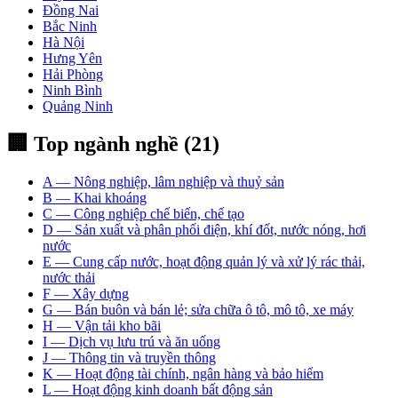
Đồng Nai
Bắc Ninh
Hà Nội
Hưng Yên
Hải Phòng
Ninh Bình
Quảng Ninh
🏢 Top ngành nghề (
21
)
A
—
Nông nghiệp, lâm nghiệp và thuỷ sản
B
—
Khai khoáng
C
—
Công nghiệp chế biến, chế tạo
D
—
Sản xuất và phân phối điện, khí đốt, nước nóng, hơi
nước
E
—
Cung cấp nước, hoạt động quản lý và xử lý rác thải,
nước thải
F
—
Xây dựng
G
—
Bán buôn và bán lẻ; sửa chữa ô tô, mô tô, xe máy
H
—
Vận tải kho bãi
I
—
Dịch vụ lưu trú và ăn uống
J
—
Thông tin và truyền thông
K
—
Hoạt động tài chính, ngân hàng và bảo hiểm
L
—
Hoạt động kinh doanh bất động sản