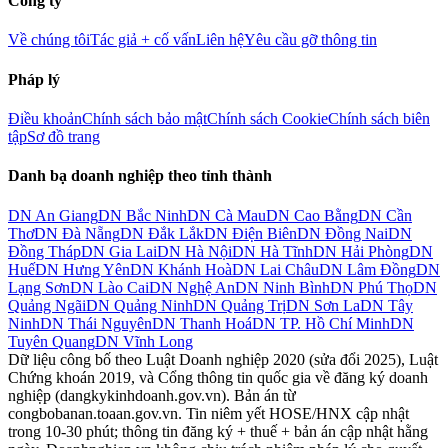
Công ty
Về chúng tôi
Tác giả + cố vấn
Liên hệ
Yêu cầu gỡ thông tin
Pháp lý
Điều khoản
Chính sách bảo mật
Chính sách Cookie
Chính sách biên
tập
Sơ đồ trang
Danh bạ doanh nghiệp theo tỉnh thành
DN
An Giang
DN
Bắc Ninh
DN
Cà Mau
DN
Cao Bằng
DN
Cần
Thơ
DN
Đà Nẵng
DN
Đắk Lắk
DN
Điện Biên
DN
Đồng Nai
DN
Đồng Tháp
DN
Gia Lai
DN
Hà Nội
DN
Hà Tĩnh
DN
Hải Phòng
DN
Huế
DN
Hưng Yên
DN
Khánh Hoà
DN
Lai Châu
DN
Lâm Đồng
DN
Lạng Sơn
DN
Lào Cai
DN
Nghệ An
DN
Ninh Bình
DN
Phú Thọ
DN
Quảng Ngãi
DN
Quảng Ninh
DN
Quảng Trị
DN
Sơn La
DN
Tây
Ninh
DN
Thái Nguyên
DN
Thanh Hoá
DN
TP. Hồ Chí Minh
DN
Tuyên Quang
DN
Vĩnh Long
Dữ liệu công bố theo Luật Doanh nghiệp 2020 (sửa đổi 2025), Luật
Chứng khoán 2019, và Cổng thông tin quốc gia về đăng ký doanh
nghiệp (dangkykinhdoanh.gov.vn). Bản án từ
congbobanan.toaan.gov.vn. Tin niêm yết HOSE/HNX cập nhật
trong 10-30 phút; thông tin đăng ký + thuế + bản án cập nhật hằng