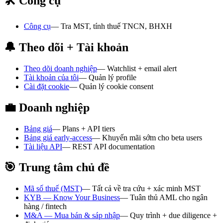
🛠️ Công cụ
Công cụ
—
Tra MST, tính thuế TNCN, BHXH
🔔 Theo dõi + Tài khoản
Theo dõi doanh nghiệp
—
Watchlist + email alert
Tài khoản của tôi
—
Quản lý profile
Cài đặt cookie
—
Quản lý cookie consent
💼 Doanh nghiệp
Bảng giá
—
Plans + API tiers
Bảng giá early-access
—
Khuyến mãi sớm cho beta users
Tài liệu API
—
REST API documentation
🎯 Trung tâm chủ đề
Mã số thuế (MST)
—
Tất cả về tra cứu + xác minh MST
KYB — Know Your Business
—
Tuân thủ AML cho ngân
hàng / fintech
M&A — Mua bán & sáp nhập
—
Quy trình + due diligence +