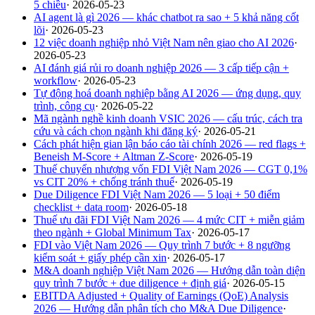
5 chiều
·
2026-05-23
AI agent là gì 2026 — khác chatbot ra sao + 5 khả năng cốt
lõi
·
2026-05-23
12 việc doanh nghiệp nhỏ Việt Nam nên giao cho AI 2026
·
2026-05-23
AI đánh giá rủi ro doanh nghiệp 2026 — 3 cấp tiếp cận +
workflow
·
2026-05-23
Tự động hoá doanh nghiệp bằng AI 2026 — ứng dụng, quy
trình, công cụ
·
2026-05-22
Mã ngành nghề kinh doanh VSIC 2026 — cấu trúc, cách tra
cứu và cách chọn ngành khi đăng ký
·
2026-05-21
Cách phát hiện gian lận báo cáo tài chính 2026 — red flags +
Beneish M-Score + Altman Z-Score
·
2026-05-19
Thuế chuyển nhượng vốn FDI Việt Nam 2026 — CGT 0,1%
vs CIT 20% + chống tránh thuế
·
2026-05-19
Due Diligence FDI Việt Nam 2026 — 5 loại + 50 điểm
checklist + data room
·
2026-05-18
Thuế ưu đãi FDI Việt Nam 2026 — 4 mức CIT + miễn giảm
theo ngành + Global Minimum Tax
·
2026-05-17
FDI vào Việt Nam 2026 — Quy trình 7 bước + 8 ngưỡng
kiểm soát + giấy phép cần xin
·
2026-05-17
M&A doanh nghiệp Việt Nam 2026 — Hướng dẫn toàn diện
quy trình 7 bước + due diligence + định giá
·
2026-05-15
EBITDA Adjusted + Quality of Earnings (QoE) Analysis
2026 — Hướng dẫn phân tích cho M&A Due Diligence
·