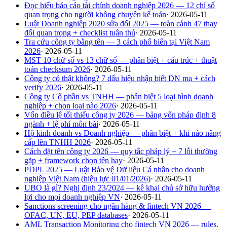
Đọc hiểu báo cáo tài chính doanh nghiệp 2026 — 12 chỉ số
quan trọng cho người không chuyên kế toán
·
2026-05-11
Luật Doanh nghiệp 2020 sửa đổi 2025 — toàn cảnh 47 thay
đổi quan trọng + checklist tuân thủ
·
2026-05-11
Tra cứu công ty bằng tên — 3 cách phổ biến tại Việt Nam
2026
·
2026-05-11
MST 10 chữ số vs 13 chữ số — phân biệt + cấu trúc + thuật
toán checksum 2026
·
2026-05-11
Công ty có thật không? 7 dấu hiệu nhận biết DN ma + cách
verify 2026
·
2026-05-11
Công ty Cổ phần vs TNHH — phân biệt 5 loại hình doanh
nghiệp + chọn loại nào 2026
·
2026-05-11
Vốn điều lệ tối thiểu công ty 2026 — bảng vốn pháp định 8
ngành + lệ phí môn bài
·
2026-05-11
Hộ kinh doanh vs Doanh nghiệp — phân biệt + khi nào nâng
cấp lên TNHH 2026
·
2026-05-11
Cách đặt tên công ty 2026 — quy tắc pháp lý + 7 lỗi thường
gặp + framework chọn tên hay
·
2026-05-11
PDPL 2025 — Luật Bảo vệ Dữ liệu Cá nhân cho doanh
nghiệp Việt Nam (hiệu lực 01/01/2026)
·
2026-05-11
UBO là gì? Nghị định 23/2024 — kê khai chủ sở hữu hưởng
lợi cho mọi doanh nghiệp VN
·
2026-05-11
Sanctions screening cho ngân hàng & fintech VN 2026 —
OFAC, UN, EU, PEP databases
·
2026-05-11
AML Transaction Monitoring cho fintech VN 2026 — rules,