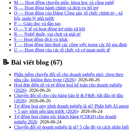
M
—
Hoạt động chuyên môn, khoa học và công nghệ
N
—
Hoạt động hành chính và dịch vụ hỗ trợ
O
—
Hoạt động của Đảng Cộng sản, tổ chức chính trị - xã
hội, quản lý nhà nước
P
—
Giáo dục và đào tạo
Q
—
Y tế và hoạt động trợ giúp xã hội
R
—
Nghệ thuật, vui chơi và giải trí
S
—
Hoạt động dịch vụ khác
T
—
Hoạt động làm thuê các công việc trong các hộ gia đình
U
—
Hoạt động của các tổ chức và cơ quan quốc tế
📝 Bài viết blog (
67
)
Phần mềm chuyển đổi số cho doanh nghiệp nhỏ: chọn theo
nhu cầu, không theo hype (2026)
·
2026-06-26
Hoá đơn điện tử và tự động hoá kế toán cho doanh nghiệp
(2026)
·
2026-06-26
Chuyển đổi số cho cửa hàng bán lẻ & F&B: bắt đầu từ đâu
(2026)
·
2026-06-26
Tự động hoá quy trình doanh nghiệp là gì? Phân biệt AI agent
+ 5 quy trình nên làm trước (2026)
·
2026-06-24
Tự động hoá chăm sóc khách hàng (CSKH) cho doanh
nghiệp 2026
·
2026-06-24
Chuyển đổi số doanh nghiệp là gì? 5 cấp độ và cách nhận biết