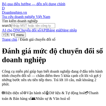
Bỏ qua điều hướng — đến nội dung chính
D
Doanhnghiep.vn
Tra cứu doanh nghiệp Việt Nam
Tìm kiếm doanh nghiệp
search
AI cho DN
Chuyển đổi số
API
Bảng giá
Đăng nhập
🇻🇳 VI
menu
Trang chủ
/
Đánh giá chuyển đổi số
Đánh giá mức độ chuyển đổi số
doanh nghiệp
Công cụ miễn phí giúp bạn biết doanh nghiệp đang ở đâu trên hành
trình chuyển đổi số — chấm điểm theo 5 khía cạnh cốt lõi và gợi ý
những bước nên ưu tiên tiếp theo. Trả lời 10 câu, mất khoảng 2
phút.
🌐
Hiện diện số
⚙️
Vận hành số
🤖
Dữ liệu & Tự động hoá
💳
Thanh
toán & Bán hàng số
👥
Nhân sự & Văn hoá số