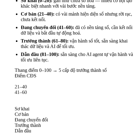
Sơ khai (0–20):
gần như chưa số hoá — nhiều cơ hội tạo
khác biệt nhanh với vài bước nền tảng.
Cơ bản (21–40):
có vài mảnh hiện diện số nhưng rời rạc,
chưa kết nối.
Đang chuyển đổi (41–60):
đã có nền tảng số, cần kết nối
dữ liệu và bắt đầu tự động hoá.
Trưởng thành (61–80):
vận hành số tốt, sẵn sàng khai
thác dữ liệu và AI để tối ưu.
Dẫn đầu (81–100):
sẵn sàng cho AI agent tự vận hành và
tối ưu liên tục.
Thang điểm 0–100 → 5 cấp độ trưởng thành số
Điểm CĐS
0–20
21–40
41–60
61–80
81–100
Sơ khai
Cơ bản
Đang chuyển đổi
Trưởng thành
Dẫn đầu