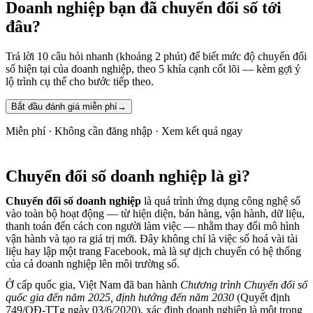
Doanh nghiệp bạn đã chuyển đổi số tới
đâu?
Trả lời 10 câu hỏi nhanh (khoảng 2 phút) để biết mức độ chuyển đổi
số hiện tại của doanh nghiệp, theo 5 khía cạnh cốt lõi — kèm gợi ý
lộ trình cụ thể cho bước tiếp theo.
Bắt đầu đánh giá miễn phí
→
Miễn phí · Không cần đăng nhập · Xem kết quả ngay
Chuyển đổi số doanh nghiệp là gì?
Chuyển đổi số doanh nghiệp
là quá trình ứng dụng công nghệ số
vào toàn bộ hoạt động — từ hiện diện, bán hàng, vận hành, dữ liệu,
thanh toán đến cách con người làm việc — nhằm thay đổi mô hình
vận hành và tạo ra giá trị mới. Đây không chỉ là việc số hoá vài tài
liệu hay lập một trang Facebook, mà là sự dịch chuyển có hệ thống
của cả doanh nghiệp lên môi trường số.
Ở cấp quốc gia, Việt Nam đã ban hành
Chương trình Chuyển đổi số
quốc gia đến năm 2025, định hướng đến năm 2030
(Quyết định
749/QĐ-TTg ngày 03/6/2020), xác định doanh nghiệp là một trong