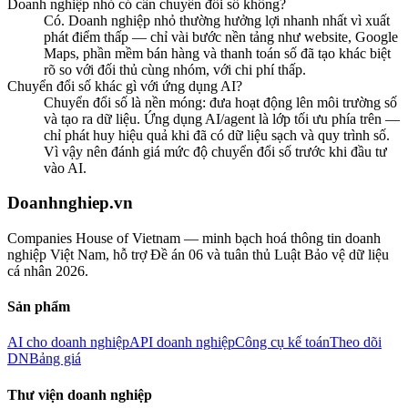
Doanh nghiệp nhỏ có cần chuyển đổi số không?
Có. Doanh nghiệp nhỏ thường hưởng lợi nhanh nhất vì xuất
phát điểm thấp — chỉ vài bước nền tảng như website, Google
Maps, phần mềm bán hàng và thanh toán số đã tạo khác biệt
rõ so với đối thủ cùng nhóm, với chi phí thấp.
Chuyển đổi số khác gì với ứng dụng AI?
Chuyển đổi số là nền móng: đưa hoạt động lên môi trường số
và tạo ra dữ liệu. Ứng dụng AI/agent là lớp tối ưu phía trên —
chỉ phát huy hiệu quả khi đã có dữ liệu sạch và quy trình số.
Vì vậy nên đánh giá mức độ chuyển đổi số trước khi đầu tư
vào AI.
Doanhnghiep.vn
Companies House of Vietnam — minh bạch hoá thông tin doanh
nghiệp Việt Nam, hỗ trợ Đề án 06 và tuân thủ Luật Bảo vệ dữ liệu
cá nhân 2026.
Sản phẩm
AI cho doanh nghiệp
API doanh nghiệp
Công cụ kế toán
Theo dõi
DN
Bảng giá
Thư viện doanh nghiệp