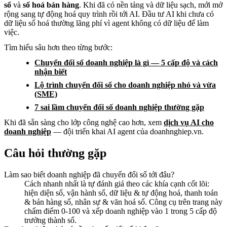
số
và
số hoá bán hàng
. Khi đã có nền tảng và dữ liệu sạch, mới mở
rộng sang tự động hoá quy trình rồi tới AI. Đầu tư AI khi chưa có
dữ liệu số hoá thường lãng phí vì agent không có dữ liệu để làm
việc.
Tìm hiểu sâu hơn theo từng bước:
Chuyển đổi số doanh nghiệp là gì — 5 cấp độ và cách
nhận biết
Lộ trình chuyển đổi số cho doanh nghiệp nhỏ và vừa
(SME)
7 sai lầm chuyển đổi số doanh nghiệp thường gặp
Khi đã sẵn sàng cho lớp công nghệ cao hơn, xem
dịch vụ AI cho
doanh nghiệp
— đội triển khai AI agent của doanhnghiep.vn.
Câu hỏi thường gặp
Làm sao biết doanh nghiệp đã chuyển đổi số tới đâu?
Cách nhanh nhất là tự đánh giá theo các khía cạnh cốt lõi:
hiện diện số, vận hành số, dữ liệu & tự động hoá, thanh toán
& bán hàng số, nhân sự & văn hoá số. Công cụ trên trang này
chấm điểm 0-100 và xếp doanh nghiệp vào 1 trong 5 cấp độ
trưởng thành số.