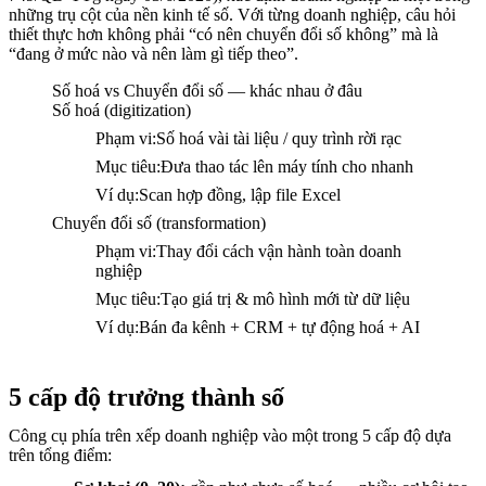
những trụ cột của nền kinh tế số. Với từng doanh nghiệp, câu hỏi
thiết thực hơn không phải “có nên chuyển đổi số không” mà là
“đang ở mức nào và nên làm gì tiếp theo”.
Số hoá vs Chuyển đổi số — khác nhau ở đâu
Số hoá (digitization)
Phạm vi
:
Số hoá vài tài liệu / quy trình rời rạc
Mục tiêu
:
Đưa thao tác lên máy tính cho nhanh
Ví dụ
:
Scan hợp đồng, lập file Excel
Chuyển đổi số (transformation)
Phạm vi
:
Thay đổi cách vận hành toàn doanh
nghiệp
Mục tiêu
:
Tạo giá trị & mô hình mới từ dữ liệu
Ví dụ
:
Bán đa kênh + CRM + tự động hoá + AI
5 cấp độ trưởng thành số
Công cụ phía trên xếp doanh nghiệp vào một trong 5 cấp độ dựa
trên tổng điểm: