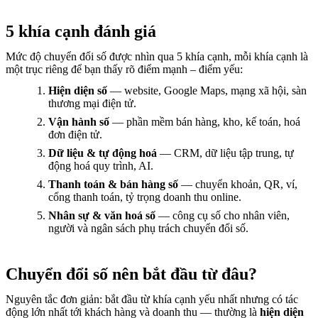
5 khía cạnh đánh giá
Mức độ chuyển đổi số được nhìn qua 5 khía cạnh, mỗi khía cạnh là
một trục riêng để bạn thấy rõ điểm mạnh – điểm yếu:
Hiện diện số
— website, Google Maps, mạng xã hội, sàn
thương mại điện tử.
Vận hành số
— phần mềm bán hàng, kho, kế toán, hoá
đơn điện tử.
Dữ liệu & tự động hoá
— CRM, dữ liệu tập trung, tự
động hoá quy trình, AI.
Thanh toán & bán hàng số
— chuyển khoản, QR, ví,
cổng thanh toán, tỷ trọng doanh thu online.
Nhân sự & văn hoá số
— công cụ số cho nhân viên,
người và ngân sách phụ trách chuyển đổi số.
Chuyển đổi số nên bắt đầu từ đâu?
Nguyên tắc đơn giản: bắt đầu từ khía cạnh yếu nhất nhưng có tác
động lớn nhất tới khách hàng và doanh thu — thường là
hiện diện