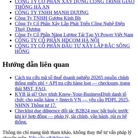
CÔNG TY CỔ PHẦN XÂY DỰNG CÔNG TRÌNH GIAO
THÔNG HÀ AN
CÔNG TY TNHH MẠNH DƯƠNG
Công Ty TNHH Gương Kính Bh
Công Ty Cổ Phần Xây Lắp Phát Triển Công Nghệ Điện
Thuỳ Dương
Công Ty Cổ Phần Năng Lượng Tái Tạo Vi Power Việt Nam
CÔNG TY CỔ PHẦN HDCOM HÀ NỘI
CÔNG TY CỔ PHẦN ĐẦU TƯ XÂY LẮP BẮC SÔNG
HỒNG
Hướng dẫn liên quan
Cách tra cứu mã số thuế doanh nghiệp 2026
5 nguồn chính
thống miễn phí + API tra cứu hàng loạt — checksum, trạng
thái MST, FAQ.
KYB là gì? Quy trình Know-Your-Business
Định danh tổ
chức cho ngân hàng + fintech VN — yêu cầu PDPL 2025,
NHNN Thông tư 17.
Checklist due diligence đối tác B2B
24 mục bắt buộc trước
khi ký hợp đồng — pháp lý, tài chính, vận hành, rủi ro hệ
thống.
Thông tin chỉ mang tính tham khảo, không thay thế tư vấn pháp lý
chuyên môn.
Yêu cầu gỡ thông tin →