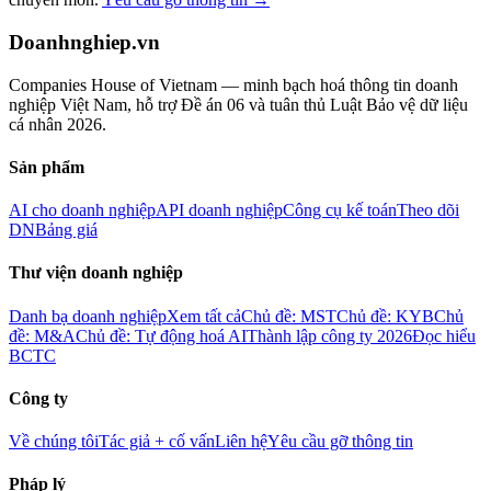
Doanhnghiep.vn
Companies House of Vietnam — minh bạch hoá thông tin doanh
nghiệp Việt Nam, hỗ trợ Đề án 06 và tuân thủ Luật Bảo vệ dữ liệu
cá nhân 2026.
Sản phẩm
AI cho doanh nghiệp
API doanh nghiệp
Công cụ kế toán
Theo dõi
DN
Bảng giá
Thư viện doanh nghiệp
Danh bạ doanh nghiệp
Xem tất cả
Chủ đề: MST
Chủ đề: KYB
Chủ
đề: M&A
Chủ đề: Tự động hoá AI
Thành lập công ty 2026
Đọc hiểu
BCTC
Công ty
Về chúng tôi
Tác giả + cố vấn
Liên hệ
Yêu cầu gỡ thông tin
Pháp lý