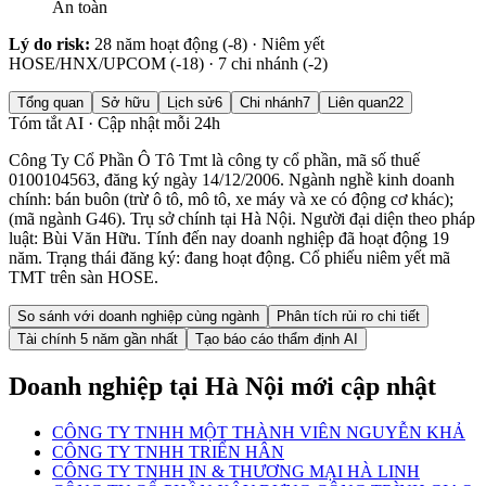
An toàn
Lý do risk:
28 năm hoạt động (-8) · Niêm yết
HOSE/HNX/UPCOM (-18) · 7 chi nhánh (-2)
Tổng quan
Sở hữu
Lịch sử
6
Chi nhánh
7
Liên quan
22
Tóm tắt AI · Cập nhật mỗi 24h
Công Ty Cổ Phần Ô Tô Tmt là công ty cổ phần, mã số thuế
0100104563, đăng ký ngày 14/12/2006. Ngành nghề kinh doanh
chính: bán buôn (trừ ô tô, mô tô, xe máy và xe có động cơ khác);
(mã ngành G46). Trụ sở chính tại Hà Nội. Người đại diện theo pháp
luật: Bùi Văn Hữu. Tính đến nay doanh nghiệp đã hoạt động 19
năm. Trạng thái đăng ký: đang hoạt động. Cổ phiếu niêm yết mã
TMT trên sàn HOSE.
So sánh với doanh nghiệp cùng ngành
Phân tích rủi ro chi tiết
Tài chính 5 năm gần nhất
Tạo báo cáo thẩm định AI
Doanh nghiệp
tại Hà Nội
mới cập nhật
CÔNG TY TNHH MỘT THÀNH VIÊN NGUYỄN KHẢ
CÔNG TY TNHH TRIỂN HÂN
CÔNG TY TNHH IN & THƯƠNG MẠI HÀ LINH