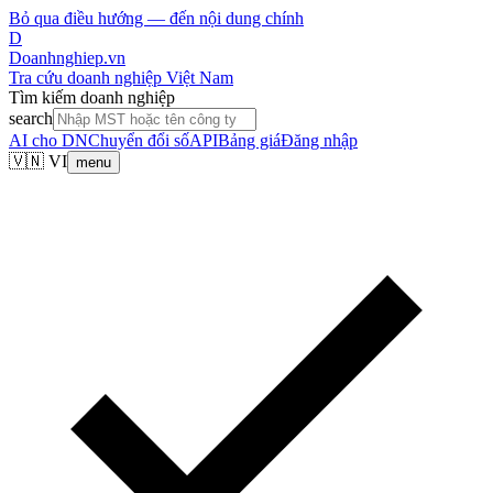
Bỏ qua điều hướng — đến nội dung chính
D
Doanhnghiep.vn
Tra cứu doanh nghiệp Việt Nam
Tìm kiếm doanh nghiệp
search
AI cho DN
Chuyển đổi số
API
Bảng giá
Đăng nhập
🇻🇳 VI
menu