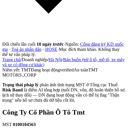
Đối chiếu lần cuối
10 ngày trước
·
Nguồn:
Cổng đăng ký KD quốc
gia
·
Toà án nhân dân
·
HOSE
·
Mục đích tham khảo. Không thay
thế tư vấn pháp lý.
Trang chủ
/
Doanh nghiệp
/
Hà Nội
/
Bán buôn (trừ ô tô, mô tô, xe máy
và xe có động cơ khác)
Niêm yết:
TMT
Đang hoạt động
verified
An toàn
TMT
MOTORS.,CORP
Trạng thái pháp lý
phản ánh tình trạng MST ở Tổng cục Thuế.
Risk Band
là điểm AI tổng hợp (tuổi DN, vốn, độ hoàn thiện hồ sơ,
lịch sử thay đổi) — DN đang hoạt động vẫn có thể bị flag "Thận
trọng" nếu hồ sơ chưa đủ dữ liệu cốt lõi.
Công Ty Cổ Phần Ô Tô Tmt
MST
0100104563