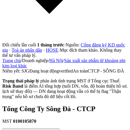
Đối chiếu lần cuối
1 tháng trước
·
Nguồn:
Cổng đăng ký KD quốc
gia
·
Toà án nhân dân
·
HOSE
·
Mục đích tham khảo. Không thay
thế tư vấn pháp lý.
Trang chủ
/
Doanh nghiệp
/
Hà Nội
/
Sản xuất sản phẩm từ khoáng phi
kim loại khác
Niêm yết:
SJG
Đang hoạt động
verified
An toàn
CTCP - SÔNG ĐÀ
Trạng thái pháp lý
phản ánh tình trạng MST ở Tổng cục Thuế.
Risk Band
là điểm AI tổng hợp (tuổi DN, vốn, độ hoàn thiện hồ sơ,
lịch sử thay đổi) — DN đang hoạt động vẫn có thể bị flag "Thận
trọng" nếu hồ sơ chưa đủ dữ liệu cốt lõi.
Tổng Công Ty Sông Đà - CTCP
MST
0100105870