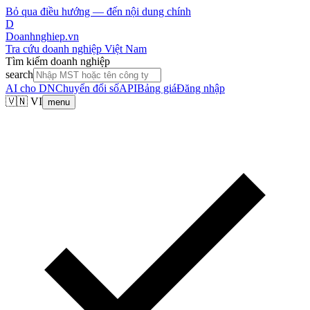
Bỏ qua điều hướng — đến nội dung chính
D
Doanhnghiep.vn
Tra cứu doanh nghiệp Việt Nam
Tìm kiếm doanh nghiệp
search
AI cho DN
Chuyển đổi số
API
Bảng giá
Đăng nhập
🇻🇳 VI
menu