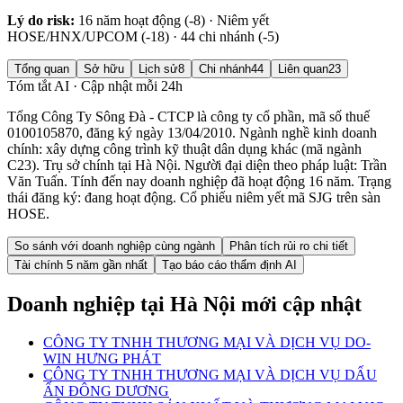
Lý do risk:
16 năm hoạt động (-8) · Niêm yết
HOSE/HNX/UPCOM (-18) · 44 chi nhánh (-5)
Tổng quan
Sở hữu
Lịch sử
8
Chi nhánh
44
Liên quan
23
Tóm tắt AI · Cập nhật mỗi 24h
Tổng Công Ty Sông Đà - CTCP là công ty cổ phần, mã số thuế
0100105870, đăng ký ngày 13/04/2010. Ngành nghề kinh doanh
chính: xây dựng công trình kỹ thuật dân dụng khác (mã ngành
C23). Trụ sở chính tại Hà Nội. Người đại diện theo pháp luật: Trần
Văn Tuấn. Tính đến nay doanh nghiệp đã hoạt động 16 năm. Trạng
thái đăng ký: đang hoạt động. Cổ phiếu niêm yết mã SJG trên sàn
HOSE.
So sánh với doanh nghiệp cùng ngành
Phân tích rủi ro chi tiết
Tài chính 5 năm gần nhất
Tạo báo cáo thẩm định AI
Doanh nghiệp
tại Hà Nội
mới cập nhật
CÔNG TY TNHH THƯƠNG MẠI VÀ DỊCH VỤ DO-
WIN HƯNG PHÁT
CÔNG TY TNHH THƯƠNG MẠI VÀ DỊCH VỤ DẤU
ẤN ĐÔNG DƯƠNG