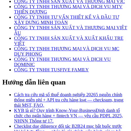
CÔNG TY TNHH SẢN XUẤT VÀ THƯƠNG MẠI VJC
CÔNG TY TNHH THƯƠNG MẠI VÀ DỊCH VỤ MTV
THIÊN DƯƠNG
CÔNG TY TNHH TƯ VẤN THIẾT KẾ VÀ ĐẦU TƯ
XÂY DỰNG MINH TOÁN
CÔNG TY TNHH SẢN XUẤT VÀ THƯƠNG MẠI VIỆT
ÂU
CÔNG TY TNHH SẢN XUẤT VÀ XUẤT KHẨU TRE
VIỆT
CÔNG TY TNHH THƯƠNG MẠI VÀ DỊCH VỤ MC
DUY PHONG
CÔNG TY TNHH THƯƠNG MẠI VÀ DỊCH VỤ
DOMINIC
CÔNG TY TNHH TUSFIVE FAMILY
Hướng dẫn liên quan
Cách tra cứu mã số thuế doanh nghiệp 2026
5 nguồn chính
thống miễn phí + API tra cứu hàng loạt — checksum, trạng
thái MST, FAQ.
KYB là gì? Quy trình Know-Your-Business
Định danh tổ
chức cho ngân hàng + fintech VN — yêu cầu PDPL 2025,
NHNN Thông tư 17.
Checklist due diligence đối tác B2B
24 mục bắt buộc trước