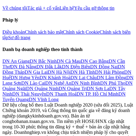
Về chúng tôi
Tác giả + cố vấn
Liên hệ
Yêu cầu gỡ thông tin
Pháp lý
Điều khoản
Chính sách bảo mật
Chính sách Cookie
Chính sách biên
tập
Sơ đồ trang
Danh bạ doanh nghiệp theo tỉnh thành
DN
An Giang
DN
Bắc Ninh
DN
Cà Mau
DN
Cao Bằng
DN
Cần
Thơ
DN
Đà Nẵng
DN
Đắk Lắk
DN
Điện Biên
DN
Đồng Nai
DN
Đồng Tháp
DN
Gia Lai
DN
Hà Nội
DN
Hà Tĩnh
DN
Hải Phòng
DN
Huế
DN
Hưng Yên
DN
Khánh Hoà
DN
Lai Châu
DN
Lâm Đồng
DN
Lạng Sơn
DN
Lào Cai
DN
Nghệ An
DN
Ninh Bình
DN
Phú Thọ
DN
Quảng Ngãi
DN
Quảng Ninh
DN
Quảng Trị
DN
Sơn La
DN
Tây
Ninh
DN
Thái Nguyên
DN
Thanh Hoá
DN
TP. Hồ Chí Minh
DN
Tuyên Quang
DN
Vĩnh Long
Dữ liệu công bố theo Luật Doanh nghiệp 2020 (sửa đổi 2025), Luật
Chứng khoán 2019, và Cổng thông tin quốc gia về đăng ký doanh
nghiệp (dangkykinhdoanh.gov.vn). Bản án từ
congbobanan.toaan.gov.vn. Tin niêm yết HOSE/HNX cập nhật
trong 10-30 phút; thông tin đăng ký + thuế + bản án cập nhật hằng
ngày. Doanhnghiep.vn không chịu trách nhiệm pháp lý cho quyết