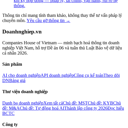
khi ký hợp đồng — pháp lý, tài chính, vận hành, rủi ro hệ
thống.
Thông tin chỉ mang tính tham khảo, không thay thế tư vấn pháp lý
chuyên môn.
Yêu cầu gỡ thông tin →
Doanhnghiep.vn
Companies House of Vietnam — minh bạch hoá thông tin doanh
nghiệp Việt Nam, hỗ trợ Đề án 06 và tuân thủ Luật Bảo vệ dữ liệu
cá nhân 2026.
Sản phẩm
AI cho doanh nghiệp
API doanh nghiệp
Công cụ kế toán
Theo dõi
DN
Bảng giá
Thư viện doanh nghiệp
Danh bạ doanh nghiệp
Xem tất cả
Chủ đề: MST
Chủ đề: KYB
Chủ
đề: M&A
Chủ đề: Tự động hoá AI
Thành lập công ty 2026
Đọc hiểu
BCTC
Công ty