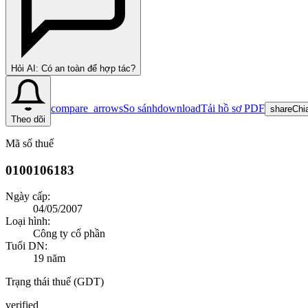
Hỏi AI: Có an toàn để hợp tác?
compare_arrows
So sánh
download
Tải hồ sơ PDF
share
Chi
Theo dõi
Mã số thuế
0100106183
Ngày cấp:
04/05/2007
Loại hình:
Công ty cổ phần
Tuổi DN:
19
năm
Trạng thái thuế (GDT)
verified