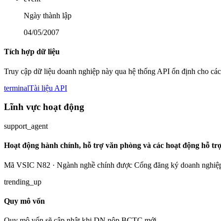
Ngày thành lập
04/05/2007
Tích hợp dữ liệu
Truy cập dữ liệu doanh nghiệp này qua hệ thống API ổn định cho các
terminal
Tài liệu API
Lĩnh vực hoạt động
support_agent
Hoạt động hành chính, hỗ trợ văn phòng và các hoạt động hỗ tr
Mã VSIC N82 · Ngành nghề chính được Cổng đăng ký doanh nghiệp
trending_up
Quy mô vốn
Quy mô vốn sẽ cập nhật khi DN nộp BCTC mới.