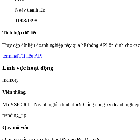
Ngày thành lập
11/08/1998
Tích hợp dữ liệu
Truy cập dữ liệu doanh nghiệp này qua hệ thống API ổn định cho các
terminal
Tài liệu API
Lĩnh vực hoạt động
memory
Viễn thông
Mã VSIC J61 · Ngành nghề chính được Cổng đăng ký doanh nghiệp 
trending_up
Quy mô vốn
Quy mô vốn sẽ cập nhật khi DN nộp BCTC mới.