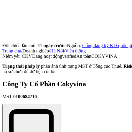
Đối chiếu lần cuối
11 ngày trước
·
Nguồn:
Cổng đăng ký KD quốc gi
Trang chủ
/
Doanh nghiệp
/
Hà Nội
/
Viễn thông
Niêm yết:
CKV
Đang hoạt động
verified
An toàn
COKYVINA
Trạng thái pháp lý
phản ánh tình trạng MST ở Tổng cục Thuế.
Ris
hồ sơ chưa đủ dữ liệu cốt lõi.
Công Ty Cổ Phần Cokyvina
MST
0100684716