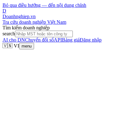
Bỏ qua điều hướng — đến nội dung chính
D
Doanhnghiep.vn
Tra cứu doanh nghiệp Việt Nam
Tìm kiếm doanh nghiệp
search
AI cho DN
Chuyển đổi số
API
Bảng giá
Đăng nhập
🇻🇳 VI
menu