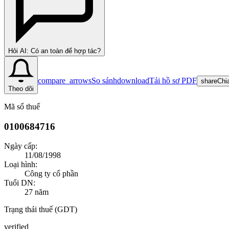
Hỏi AI: Có an toàn để hợp tác?
compare_arrows
So sánh
download
Tải hồ sơ PDF
share
Chi
Theo dõi
Mã số thuế
0100684716
Ngày cấp:
11/08/1998
Loại hình:
Công ty cổ phần
Tuổi DN:
27
năm
Trạng thái thuế (GDT)
verified