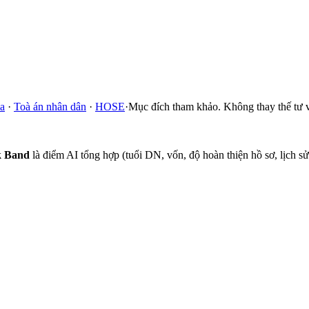
a
·
Toà án nhân dân
·
HOSE
·
Mục đích tham khảo. Không thay thế tư v
k Band
là điểm AI tổng hợp (tuổi DN, vốn, độ hoàn thiện hồ sơ, lịch 