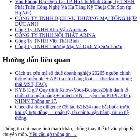
Văn Phòng Đại Diện Tại TP. Hồ Chí Minh Công Ty TNHH
Phát Triển Công Nghệ Và Hạ Tầng Kỹ Thuật Côn Sơn (tp
Hà Nội)
CÔNG TY TNHH DỊCH VỤ THƯƠNG MẠI TỔNG HỢP
ĐỨC ANH
Công Ty TNHH Kho Vận Amitrans
CÔNG TY TNHH NỘI THẤT ARINA
Công Ty TNHH Việt Thái Bình
Công Ty TNHH Thương Mại Và Dịch Vụ Sơn Thơm
Hướng dẫn liên quan
Cách tra cứu mã số thuế doanh nghiệp 2026
5 nguồn chính
thống miễn phí + API tra cứu hàng loạt — checksum, trạng
thái MST, FAQ.
KYB là gì? Quy trình Know-Your-Business
Định danh tổ
chức cho ngân hàng + fintech VN — yêu cầu PDPL 2025,
NHNN Thông tư 17.
Checklist due diligence đối tác B2B
24 mục bắt buộc trước
khi ký hợp đồng — pháp lý, tài chính, vận hành, rủi ro hệ
thống.
Thông tin chỉ mang tính tham khảo, không thay thế tư vấn pháp lý
chuyên môn.
Yêu cầu gỡ thông tin →