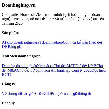
Doanhnghiep.vn
Companies House of Vietnam — minh bạch hoá thông tin doanh
nghiệp Việt Nam, hỗ trợ Đề án 06 và tuân thủ Luật Bảo vệ dữ liệu
cá nhân 2026.
Sản phẩm
AI cho doanh nghiệp
API doanh nghiệp
Công cụ kế toán
Theo dõi
DN
Bảng giá
Thư viện doanh nghiệp
Danh bạ doanh nghiệp
Xem tất cả
Chủ đề: MST
Chủ đề: KYB
Chủ
đề: M&A
Chủ đề: Tự động hoá AI
Thành lập công ty 2026
Đọc hiểu
BCTC
Công ty
Về chúng tôi
Tác giả + cố vấn
Liên hệ
Yêu cầu gỡ thông tin
Pháp lý