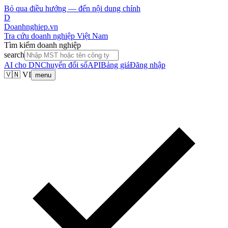
Bỏ qua điều hướng — đến nội dung chính
D
Doanhnghiep.vn
Tra cứu doanh nghiệp Việt Nam
Tìm kiếm doanh nghiệp
search
AI cho DN
Chuyển đổi số
API
Bảng giá
Đăng nhập
🇻🇳 VI
menu