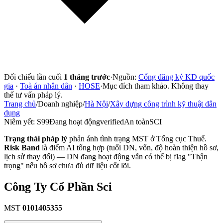
Đối chiếu lần cuối
1 tháng trước
·
Nguồn:
Cổng đăng ký KD quốc
gia
·
Toà án nhân dân
·
HOSE
·
Mục đích tham khảo. Không thay
thế tư vấn pháp lý.
Trang chủ
/
Doanh nghiệp
/
Hà Nội
/
Xây dựng công trình kỹ thuật dân
dụng
Niêm yết:
S99
Đang hoạt động
verified
An toàn
SCI
Trạng thái pháp lý
phản ánh tình trạng MST ở Tổng cục Thuế.
Risk Band
là điểm AI tổng hợp (tuổi DN, vốn, độ hoàn thiện hồ sơ,
lịch sử thay đổi) — DN đang hoạt động vẫn có thể bị flag "Thận
trọng" nếu hồ sơ chưa đủ dữ liệu cốt lõi.
Công Ty Cổ Phần Sci
MST
0101405355