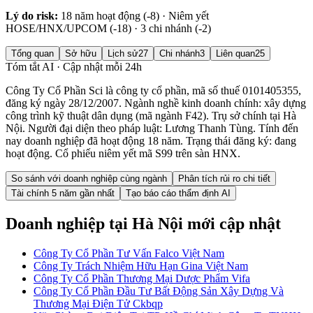
Lý do risk:
18 năm hoạt động (-8) · Niêm yết
HOSE/HNX/UPCOM (-18) · 3 chi nhánh (-2)
Tổng quan
Sở hữu
Lịch sử
27
Chi nhánh
3
Liên quan
25
Tóm tắt AI · Cập nhật mỗi 24h
Công Ty Cổ Phần Sci là công ty cổ phần, mã số thuế 0101405355,
đăng ký ngày 28/12/2007. Ngành nghề kinh doanh chính: xây dựng
công trình kỹ thuật dân dụng (mã ngành F42). Trụ sở chính tại Hà
Nội. Người đại diện theo pháp luật: Lương Thanh Tùng. Tính đến
nay doanh nghiệp đã hoạt động 18 năm. Trạng thái đăng ký: đang
hoạt động. Cổ phiếu niêm yết mã S99 trên sàn HNX.
So sánh với doanh nghiệp cùng ngành
Phân tích rủi ro chi tiết
Tài chính 5 năm gần nhất
Tạo báo cáo thẩm định AI
Doanh nghiệp
tại Hà Nội
mới cập nhật
Công Ty Cổ Phần Tư Vấn Falco Việt Nam
Công Ty Trách Nhiệm Hữu Hạn Gina Việt Nam
Công Ty Cổ Phần Thương Mại Dược Phẩm Vifa
Công Ty Cổ Phần Đầu Tư Bất Động Sản Xây Dựng Và
Thương Mại Điện Tử Ckbqp