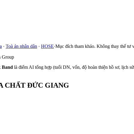
a
·
Toà án nhân dân
·
HOSE
·
Mục đích tham khảo. Không thay thế tư v
s Group
k Band
là điểm AI tổng hợp (tuổi DN, vốn, độ hoàn thiện hồ sơ, lịch 
A CHẤT ĐỨC GIANG