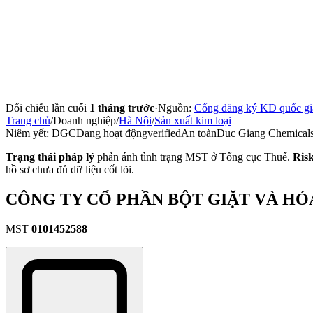
Đối chiếu lần cuối
1 tháng trước
·
Nguồn:
Cổng đăng ký KD quốc gi
Trang chủ
/
Doanh nghiệp
/
Hà Nội
/
Sản xuất kim loại
Niêm yết:
DGC
Đang hoạt động
verified
An toàn
Duc Giang Chemical
Trạng thái pháp lý
phản ánh tình trạng MST ở Tổng cục Thuế.
Ris
hồ sơ chưa đủ dữ liệu cốt lõi.
CÔNG TY CỔ PHẦN BỘT GIẶT VÀ HÓ
MST
0101452588