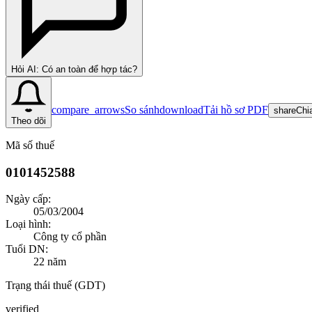
Hỏi AI: Có an toàn để hợp tác?
compare_arrows
So sánh
download
Tải hồ sơ PDF
share
Chi
Theo dõi
Mã số thuế
0101452588
Ngày cấp:
05/03/2004
Loại hình:
Công ty cổ phần
Tuổi DN:
22
năm
Trạng thái thuế (GDT)
verified