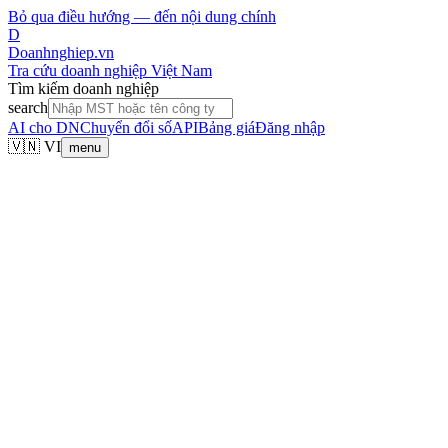
Bỏ qua điều hướng — đến nội dung chính
D
Doanhnghiep.vn
Tra cứu doanh nghiệp Việt Nam
Tìm kiếm doanh nghiệp
search
AI cho DN
Chuyển đổi số
API
Bảng giá
Đăng nhập
🇻🇳 VI
menu