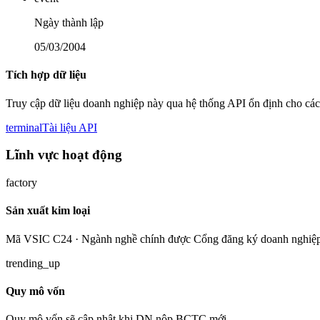
Ngày thành lập
05/03/2004
Tích hợp dữ liệu
Truy cập dữ liệu doanh nghiệp này qua hệ thống API ổn định cho các
terminal
Tài liệu API
Lĩnh vực hoạt động
factory
Sản xuất kim loại
Mã VSIC C24 · Ngành nghề chính được Cổng đăng ký doanh nghiệp
trending_up
Quy mô vốn
Quy mô vốn sẽ cập nhật khi DN nộp BCTC mới.