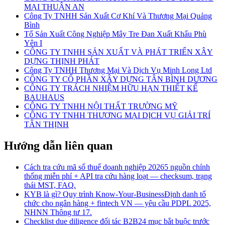
MẠI THUẬN AN
Công Ty TNHH Sản Xuất Cơ Khí Và Thương Mại Quảng
Bình
Tổ Sản Xuất Công Nghiệp Mây Tre Đan Xuất Khẩu Phù
Yên I
CÔNG TY TNHH SẢN XUẤT VÀ PHÁT TRIỂN XÂY
DỰNG THỊNH PHÁT
Công Ty TNHH Thương Mại Và Dịch Vụ Minh Long Ltd
CÔNG TY CỔ PHẦN XÂY DỰNG TÂN BÌNH DƯƠNG
CÔNG TY TRÁCH NHIỆM HỮU HẠN THIẾT KẾ
BAUHAUS
CÔNG TY TNHH NỘI THẤT TRƯỜNG MỸ
CÔNG TY TNHH THƯƠNG MẠI DỊCH VỤ GIẢI TRÍ
TÂN THỊNH
Hướng dẫn liên quan
Cách tra cứu mã số thuế doanh nghiệp 2026
5 nguồn chính
thống miễn phí + API tra cứu hàng loạt — checksum, trạng
thái MST, FAQ.
KYB là gì? Quy trình Know-Your-Business
Định danh tổ
chức cho ngân hàng + fintech VN — yêu cầu PDPL 2025,
NHNN Thông tư 17.
Checklist due diligence đối tác B2B
24 mục bắt buộc trước