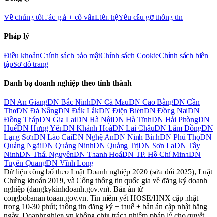
Về chúng tôi
Tác giả + cố vấn
Liên hệ
Yêu cầu gỡ thông tin
Pháp lý
Điều khoản
Chính sách bảo mật
Chính sách Cookie
Chính sách biên
tập
Sơ đồ trang
Danh bạ doanh nghiệp theo tỉnh thành
DN
An Giang
DN
Bắc Ninh
DN
Cà Mau
DN
Cao Bằng
DN
Cần
Thơ
DN
Đà Nẵng
DN
Đắk Lắk
DN
Điện Biên
DN
Đồng Nai
DN
Đồng Tháp
DN
Gia Lai
DN
Hà Nội
DN
Hà Tĩnh
DN
Hải Phòng
DN
Huế
DN
Hưng Yên
DN
Khánh Hoà
DN
Lai Châu
DN
Lâm Đồng
DN
Lạng Sơn
DN
Lào Cai
DN
Nghệ An
DN
Ninh Bình
DN
Phú Thọ
DN
Quảng Ngãi
DN
Quảng Ninh
DN
Quảng Trị
DN
Sơn La
DN
Tây
Ninh
DN
Thái Nguyên
DN
Thanh Hoá
DN
TP. Hồ Chí Minh
DN
Tuyên Quang
DN
Vĩnh Long
Dữ liệu công bố theo Luật Doanh nghiệp 2020 (sửa đổi 2025), Luật
Chứng khoán 2019, và Cổng thông tin quốc gia về đăng ký doanh
nghiệp (dangkykinhdoanh.gov.vn). Bản án từ
congbobanan.toaan.gov.vn. Tin niêm yết HOSE/HNX cập nhật
trong 10-30 phút; thông tin đăng ký + thuế + bản án cập nhật hằng
ngày. Doanhnghiep.vn không chịu trách nhiệm pháp lý cho quyết