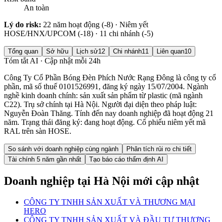
An toàn
Lý do risk:
22 năm hoạt động (-8) · Niêm yết
HOSE/HNX/UPCOM (-18) · 11 chi nhánh (-5)
Tổng quan
Sở hữu
Lịch sử
12
Chi nhánh
11
Liên quan
10
Tóm tắt AI · Cập nhật mỗi 24h
Công Ty Cổ Phần Bóng Đèn Phích Nước Rạng Đông là công ty cổ
phần, mã số thuế 0101526991, đăng ký ngày 15/07/2004. Ngành
nghề kinh doanh chính: sản xuất sản phẩm từ plastic (mã ngành
C22). Trụ sở chính tại Hà Nội. Người đại diện theo pháp luật:
Nguyễn Đoàn Thăng. Tính đến nay doanh nghiệp đã hoạt động 21
năm. Trạng thái đăng ký: đang hoạt động. Cổ phiếu niêm yết mã
RAL trên sàn HOSE.
So sánh với doanh nghiệp cùng ngành
Phân tích rủi ro chi tiết
Tài chính 5 năm gần nhất
Tạo báo cáo thẩm định AI
Doanh nghiệp
tại Hà Nội
mới cập nhật
CÔNG TY TNHH SẢN XUẤT VÀ THƯƠNG MẠI
HERO
CÔNG TY TNHH SẢN XUẤT VÀ ĐẦU TƯ THƯƠNG