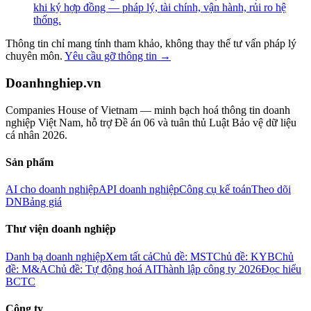
khi ký hợp đồng — pháp lý, tài chính, vận hành, rủi ro hệ
thống.
Thông tin chỉ mang tính tham khảo, không thay thế tư vấn pháp lý
chuyên môn.
Yêu cầu gỡ thông tin →
Doanhnghiep.vn
Companies House of Vietnam — minh bạch hoá thông tin doanh
nghiệp Việt Nam, hỗ trợ Đề án 06 và tuân thủ Luật Bảo vệ dữ liệu
cá nhân 2026.
Sản phẩm
AI cho doanh nghiệp
API doanh nghiệp
Công cụ kế toán
Theo dõi
DN
Bảng giá
Thư viện doanh nghiệp
Danh bạ doanh nghiệp
Xem tất cả
Chủ đề: MST
Chủ đề: KYB
Chủ
đề: M&A
Chủ đề: Tự động hoá AI
Thành lập công ty 2026
Đọc hiểu
BCTC
Công ty