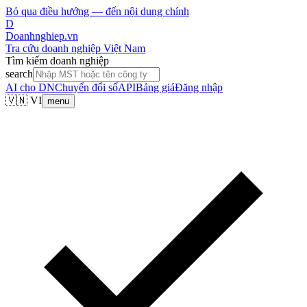
Bỏ qua điều hướng — đến nội dung chính
D
Doanhnghiep.vn
Tra cứu doanh nghiệp Việt Nam
Tìm kiếm doanh nghiệp
search
AI cho DN
Chuyển đổi số
API
Bảng giá
Đăng nhập
🇻🇳 VI
menu