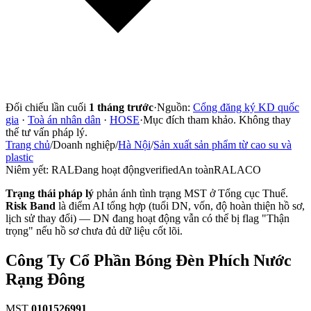
Đối chiếu lần cuối
1 tháng trước
·
Nguồn:
Cổng đăng ký KD quốc
gia
·
Toà án nhân dân
·
HOSE
·
Mục đích tham khảo. Không thay
thế tư vấn pháp lý.
Trang chủ
/
Doanh nghiệp
/
Hà Nội
/
Sản xuất sản phẩm từ cao su và
plastic
Niêm yết:
RAL
Đang hoạt động
verified
An toàn
RALACO
Trạng thái pháp lý
phản ánh tình trạng MST ở Tổng cục Thuế.
Risk Band
là điểm AI tổng hợp (tuổi DN, vốn, độ hoàn thiện hồ sơ,
lịch sử thay đổi) — DN đang hoạt động vẫn có thể bị flag "Thận
trọng" nếu hồ sơ chưa đủ dữ liệu cốt lõi.
Công Ty Cổ Phần Bóng Đèn Phích Nước
Rạng Đông
MST
0101526991