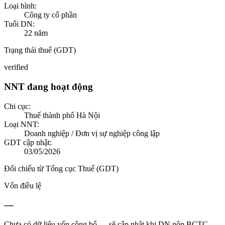
Loại hình:
Công ty cổ phần
Tuổi DN:
22
năm
Trạng thái thuế (GDT)
verified
NNT đang hoạt động
Chi cục:
Thuế thành phố Hà Nội
Loại NNT:
Doanh nghiệp / Đơn vị sự nghiệp công lập
GDT cập nhật:
03/05/2026
Đối chiếu từ Tổng cục Thuế (GDT)
Vốn điều lệ
—
Chưa có dữ liệu vốn công bố — sẽ cập nhật khi DN nộp BCTC