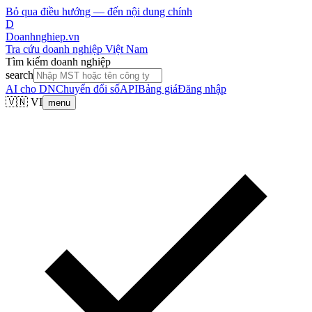
Bỏ qua điều hướng — đến nội dung chính
D
Doanhnghiep.vn
Tra cứu doanh nghiệp Việt Nam
Tìm kiếm doanh nghiệp
search
AI cho DN
Chuyển đổi số
API
Bảng giá
Đăng nhập
🇻🇳 VI
menu