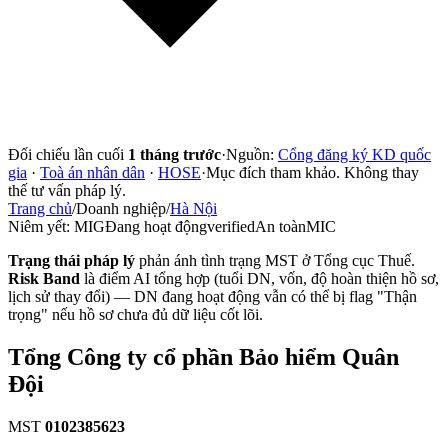
Đối chiếu lần cuối
1 tháng trước
·
Nguồn:
Cổng đăng ký KD quốc
gia
·
Toà án nhân dân
·
HOSE
·
Mục đích tham khảo. Không thay
thế tư vấn pháp lý.
Trang chủ
/
Doanh nghiệp
/
Hà Nội
Niêm yết:
MIG
Đang hoạt động
verified
An toàn
MIC
Trạng thái pháp lý
phản ánh tình trạng MST ở Tổng cục Thuế.
Risk Band
là điểm AI tổng hợp (tuổi DN, vốn, độ hoàn thiện hồ sơ,
lịch sử thay đổi) — DN đang hoạt động vẫn có thể bị flag "Thận
trọng" nếu hồ sơ chưa đủ dữ liệu cốt lõi.
Tổng Công ty cổ phần Bảo hiểm Quân
Đội
MST
0102385623