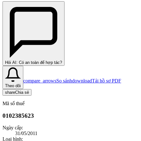
Hỏi AI: Có an toàn để hợp tác?
compare_arrows
So sánh
download
Tải hồ sơ PDF
Theo dõi
share
Chia sẻ
Mã số thuế
0102385623
Ngày cấp:
31/05/2011
Loại hình: