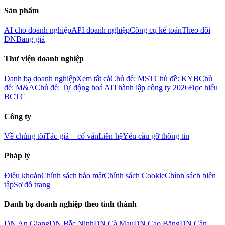
Sản phẩm
AI cho doanh nghiệp
API doanh nghiệp
Công cụ kế toán
Theo dõi
DN
Bảng giá
Thư viện doanh nghiệp
Danh bạ doanh nghiệp
Xem tất cả
Chủ đề: MST
Chủ đề: KYB
Chủ
đề: M&A
Chủ đề: Tự động hoá AI
Thành lập công ty 2026
Đọc hiểu
BCTC
Công ty
Về chúng tôi
Tác giả + cố vấn
Liên hệ
Yêu cầu gỡ thông tin
Pháp lý
Điều khoản
Chính sách bảo mật
Chính sách Cookie
Chính sách biên
tập
Sơ đồ trang
Danh bạ doanh nghiệp theo tỉnh thành
DN
An Giang
DN
Bắc Ninh
DN
Cà Mau
DN
Cao Bằng
DN
Cần