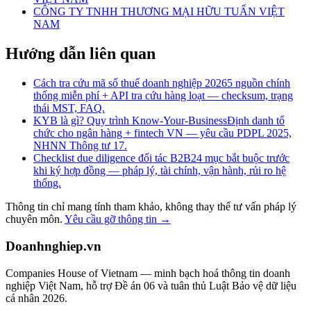
CÔNG TY TNHH THƯƠNG MẠI HỮU TUẤN VIỆT
NAM
Hướng dẫn liên quan
Cách tra cứu mã số thuế doanh nghiệp 2026
5 nguồn chính
thống miễn phí + API tra cứu hàng loạt — checksum, trạng
thái MST, FAQ.
KYB là gì? Quy trình Know-Your-Business
Định danh tổ
chức cho ngân hàng + fintech VN — yêu cầu PDPL 2025,
NHNN Thông tư 17.
Checklist due diligence đối tác B2B
24 mục bắt buộc trước
khi ký hợp đồng — pháp lý, tài chính, vận hành, rủi ro hệ
thống.
Thông tin chỉ mang tính tham khảo, không thay thế tư vấn pháp lý
chuyên môn.
Yêu cầu gỡ thông tin →
Doanhnghiep.vn
Companies House of Vietnam — minh bạch hoá thông tin doanh
nghiệp Việt Nam, hỗ trợ Đề án 06 và tuân thủ Luật Bảo vệ dữ liệu
cá nhân 2026.