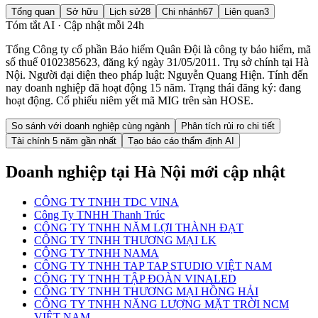
Tổng quan
Sở hữu
Lịch sử
28
Chi nhánh
67
Liên quan
3
Tóm tắt AI · Cập nhật mỗi 24h
Tổng Công ty cổ phần Bảo hiểm Quân Đội là công ty bảo hiểm, mã
số thuế 0102385623, đăng ký ngày 31/05/2011. Trụ sở chính tại Hà
Nội. Người đại diện theo pháp luật: Nguyễn Quang Hiện. Tính đến
nay doanh nghiệp đã hoạt động 15 năm. Trạng thái đăng ký: đang
hoạt động. Cổ phiếu niêm yết mã MIG trên sàn HOSE.
So sánh với doanh nghiệp cùng ngành
Phân tích rủi ro chi tiết
Tài chính 5 năm gần nhất
Tạo báo cáo thẩm định AI
Doanh nghiệp
tại Hà Nội
mới cập nhật
CÔNG TY TNHH TDC VINA
Công Ty TNHH Thanh Trúc
CÔNG TY TNHH NĂM LỢI THÀNH ĐẠT
CÔNG TY TNHH THƯƠNG MẠI LK
CÔNG TY TNHH NAMA
CÔNG TY TNHH TAP TAP STUDIO VIỆT NAM
CÔNG TY TNHH TẬP ĐOÀN VINALED
CÔNG TY TNHH THƯƠNG MẠI HỒNG HẢI
CÔNG TY TNHH NĂNG LƯỢNG MẶT TRỜI NCM
VIỆT NAM