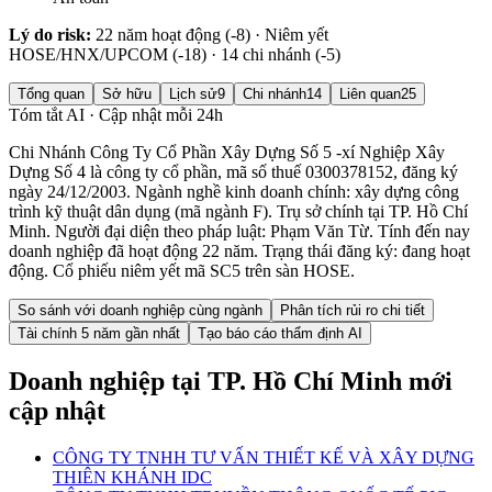
Lý do risk:
22 năm hoạt động (-8) · Niêm yết
HOSE/HNX/UPCOM (-18) · 14 chi nhánh (-5)
Tổng quan
Sở hữu
Lịch sử
9
Chi nhánh
14
Liên quan
25
Tóm tắt AI · Cập nhật mỗi 24h
Chi Nhánh Công Ty Cổ Phần Xây Dựng Số 5 -xí Nghiệp Xây
Dựng Số 4 là công ty cổ phần, mã số thuế 0300378152, đăng ký
ngày 24/12/2003. Ngành nghề kinh doanh chính: xây dựng công
trình kỹ thuật dân dụng (mã ngành F). Trụ sở chính tại TP. Hồ Chí
Minh. Người đại diện theo pháp luật: Phạm Văn Từ. Tính đến nay
doanh nghiệp đã hoạt động 22 năm. Trạng thái đăng ký: đang hoạt
động. Cổ phiếu niêm yết mã SC5 trên sàn HOSE.
So sánh với doanh nghiệp cùng ngành
Phân tích rủi ro chi tiết
Tài chính 5 năm gần nhất
Tạo báo cáo thẩm định AI
Doanh nghiệp
tại TP. Hồ Chí Minh
mới
cập nhật
CÔNG TY TNHH TƯ VẤN THIẾT KẾ VÀ XÂY DỰNG
THIÊN KHÁNH IDC