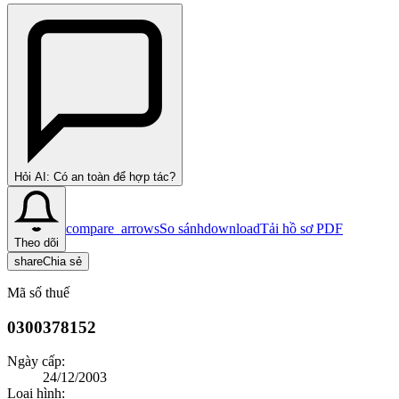
Hỏi AI: Có an toàn để hợp tác?
compare_arrows
So sánh
download
Tải hồ sơ PDF
Theo dõi
share
Chia sẻ
Mã số thuế
0300378152
Ngày cấp:
24/12/2003
Loại hình: