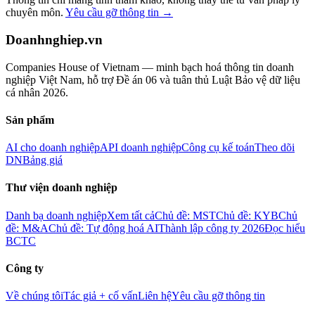
chuyên môn.
Yêu cầu gỡ thông tin →
Doanhnghiep.vn
Companies House of Vietnam — minh bạch hoá thông tin doanh
nghiệp Việt Nam, hỗ trợ Đề án 06 và tuân thủ Luật Bảo vệ dữ liệu
cá nhân 2026.
Sản phẩm
AI cho doanh nghiệp
API doanh nghiệp
Công cụ kế toán
Theo dõi
DN
Bảng giá
Thư viện doanh nghiệp
Danh bạ doanh nghiệp
Xem tất cả
Chủ đề: MST
Chủ đề: KYB
Chủ
đề: M&A
Chủ đề: Tự động hoá AI
Thành lập công ty 2026
Đọc hiểu
BCTC
Công ty
Về chúng tôi
Tác giả + cố vấn
Liên hệ
Yêu cầu gỡ thông tin