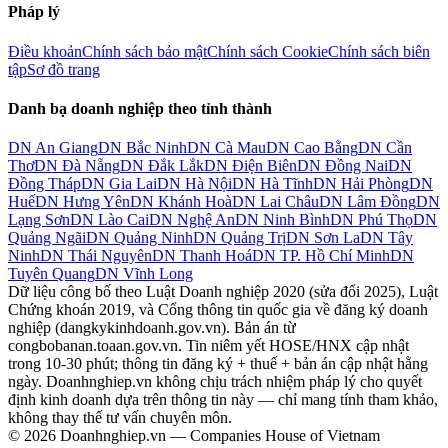
Pháp lý
Điều khoản
Chính sách bảo mật
Chính sách Cookie
Chính sách biên
tập
Sơ đồ trang
Danh bạ doanh nghiệp theo tỉnh thành
DN
An Giang
DN
Bắc Ninh
DN
Cà Mau
DN
Cao Bằng
DN
Cần
Thơ
DN
Đà Nẵng
DN
Đắk Lắk
DN
Điện Biên
DN
Đồng Nai
DN
Đồng Tháp
DN
Gia Lai
DN
Hà Nội
DN
Hà Tĩnh
DN
Hải Phòng
DN
Huế
DN
Hưng Yên
DN
Khánh Hoà
DN
Lai Châu
DN
Lâm Đồng
DN
Lạng Sơn
DN
Lào Cai
DN
Nghệ An
DN
Ninh Bình
DN
Phú Thọ
DN
Quảng Ngãi
DN
Quảng Ninh
DN
Quảng Trị
DN
Sơn La
DN
Tây
Ninh
DN
Thái Nguyên
DN
Thanh Hoá
DN
TP. Hồ Chí Minh
DN
Tuyên Quang
DN
Vĩnh Long
Dữ liệu công bố theo Luật Doanh nghiệp 2020 (sửa đổi 2025), Luật
Chứng khoán 2019, và Cổng thông tin quốc gia về đăng ký doanh
nghiệp (dangkykinhdoanh.gov.vn). Bản án từ
congbobanan.toaan.gov.vn. Tin niêm yết HOSE/HNX cập nhật
trong 10-30 phút; thông tin đăng ký + thuế + bản án cập nhật hằng
ngày. Doanhnghiep.vn không chịu trách nhiệm pháp lý cho quyết
định kinh doanh dựa trên thông tin này — chỉ mang tính tham khảo,
không thay thế tư vấn chuyên môn.
© 2026 Doanhnghiep.vn — Companies House of Vietnam