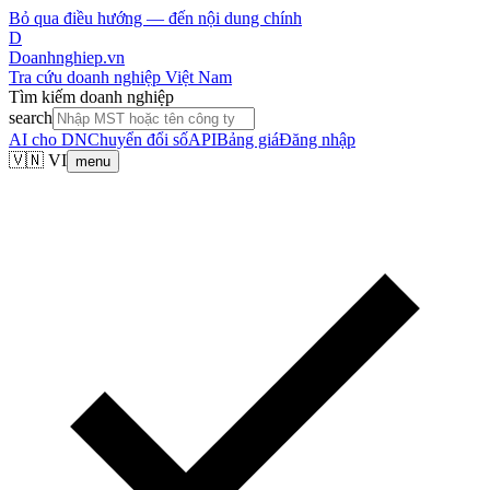
Bỏ qua điều hướng — đến nội dung chính
D
Doanhnghiep.vn
Tra cứu doanh nghiệp Việt Nam
Tìm kiếm doanh nghiệp
search
AI cho DN
Chuyển đổi số
API
Bảng giá
Đăng nhập
🇻🇳 VI
menu