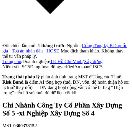
Đối chiếu lần cuối
1 tháng trước
·
Nguồn:
Cổng đăng ký KD quốc
gia
·
Toà án nhân dân
·
HOSE
·
Mục đích tham khảo. Không thay
thế tư vấn pháp lý.
Trang chủ
/
Doanh nghiệp
/
TP. Hồ Chí Minh
/
Xây dựng
Niêm yết:
SC5
Đang hoạt động
verified
An toàn
CJSC5
Trạng thái pháp lý
phản ánh tình trạng MST ở Tổng cục Thuế.
Risk Band
là điểm AI tổng hợp (tuổi DN, vốn, độ hoàn thiện hồ sơ,
lịch sử thay đổi) — DN đang hoạt động vẫn có thể bị flag "Thận
trọng" nếu hồ sơ chưa đủ dữ liệu cốt lõi.
Chi Nhánh Công Ty Cổ Phần Xây Dựng
Số 5 -xí Nghiệp Xây Dựng Số 4
MST
0300378152