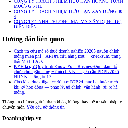
CÔNG TY TRÁCH NHIỆM HỮU HẠN HOÀNG TUẤN
MƯỜNG NHÉ
CÔNG TY TRÁCH NHIỆM HỮU HẠN XÂY DỰNG 30 –
4
CÔNG TY TNHH THƯƠNG MẠI VÀ XÂY DỰNG DQ
ĐIỆN BIÊN
Hướng dẫn liên quan
Cách tra cứu mã số thuế doanh nghiệp 2026
5 nguồn chính
thống miễn phí + API tra cứu hàng loạt — checksum, trạng
thái MST, FAQ.
KYB là gì? Quy trình Know-Your-Business
Định danh tổ
chức cho ngân hàng + fintech VN — yêu cầu PDPL 2025,
NHNN Thông tư 17.
Checklist due diligence đối tác B2B
24 mục bắt buộc trước
khi ký hợp đồng — pháp lý, tài chính, vận hành, rủi ro hệ
thống.
Thông tin chỉ mang tính tham khảo, không thay thế tư vấn pháp lý
chuyên môn.
Yêu cầu gỡ thông tin →
Doanhnghiep.vn