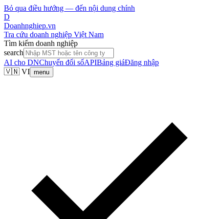
Bỏ qua điều hướng — đến nội dung chính
D
Doanhnghiep.vn
Tra cứu doanh nghiệp Việt Nam
Tìm kiếm doanh nghiệp
search
AI cho DN
Chuyển đổi số
API
Bảng giá
Đăng nhập
🇻🇳 VI
menu