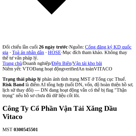
Đối chiếu lần cuối
26 ngày trước
·
Nguồn:
Cổng đăng ký KD quốc
gia
·
Toà án nhân dân
·
HOSE
·
Mục đích tham khảo. Không thay
thế tư vấn pháp lý.
Trang chủ
/
Doanh nghiệp
/
Điện Biên
/
Vận tải kho bãi
Niêm yết:
VTO
Đang hoạt động
verified
An toàn
VITACO
Trạng thái pháp lý
phản ánh tình trạng MST ở Tổng cục Thuế.
Risk Band
là điểm AI tổng hợp (tuổi DN, vốn, độ hoàn thiện hồ sơ,
lịch sử thay đổi) — DN đang hoạt động vẫn có thể bị flag "Thận
trọng" nếu hồ sơ chưa đủ dữ liệu cốt lõi.
Công Ty Cổ Phần Vận Tải Xăng Dầu
Vitaco
MST
0300545501