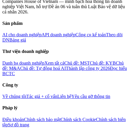
Companies House of Vietnam — minh bạch hoá thông tin doanh
nghiệp Việt Nam, hỗ trợ Đề án 06 và tuân thủ Luật Bảo vệ dữ liệu
cá nhân 2026.
Sản phẩm
AI cho doanh nghiệp
API doanh nghiệp
Công cụ kế toán
Theo dõi
DN
Bảng giá
Thư viện doanh nghiệp
Danh bạ doanh nghiệp
Xem tất cả
Chủ đề: MST
Chủ đề: KYB
Chủ
đề: M&A
Chủ đề: Tự động hoá AI
Thành lập công ty 2026
Đọc hiểu
BCTC
Công ty
Về chúng tôi
Tác giả + cố vấn
Liên hệ
Yêu cầu gỡ thông tin
Pháp lý
Điều khoản
Chính sách bảo mật
Chính sách Cookie
Chính sách biên
tập
Sơ đồ trang