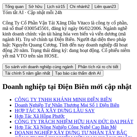
Tổng quan
Sở hữu
Lịch sử
15
Chi nhánh
2
Liên quan
23
Tóm tắt AI · Cập nhật mỗi 24h
Công Ty Cổ Phần Vận Tải Xăng Dầu Vitaco là công ty cổ phần,
mã số thuế 0300545501, đăng ký ngày 06/02/2006. Ngành nghề
kinh doanh chính: vận tải hàng hóa ven biển và viễn dương (mã
ngành H). Trụ sở chính tại Điện Biên. Người đại diện theo pháp
luật: Nguyễn Quang Cương. Tính đến nay doanh nghiệp đã hoạt
động 20 năm. Trạng thái đăng ký: đang hoạt động. Cổ phiếu niêm
yết mã VTO trên sàn HOSE.
So sánh với doanh nghiệp cùng ngành
Phân tích rủi ro chi tiết
Tài chính 5 năm gần nhất
Tạo báo cáo thẩm định AI
Doanh nghiệp
tại Điện Biên
mới cập nhật
CÔNG TY TNHH KHÁNH MINH ĐIỆN BIÊN
Doanh Nghiệp Tư Nhân Thương Mại Số 1 Điện Biên
HỢP TÁC XÃ XÂY DỰNG LẦU SAY
Hợp Tác Xã Hồng Phước
CÔNG TY TRÁCH NHIỆM HỮU HẠN ĐỨC ĐẠI PHÁT
Hợp Tác Xã Nông Nghiệp Công Nghệ Cao Bản Mé
DOANH NGHIỆP XÂY DỰNG TƯ NHÂN TÂY BẮC