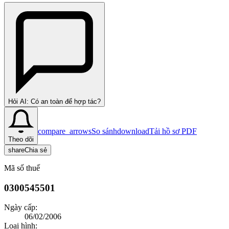
Hỏi AI: Có an toàn để hợp tác?
compare_arrows
So sánh
download
Tải hồ sơ PDF
Theo dõi
share
Chia sẻ
Mã số thuế
0300545501
Ngày cấp:
06/02/2006
Loại hình: