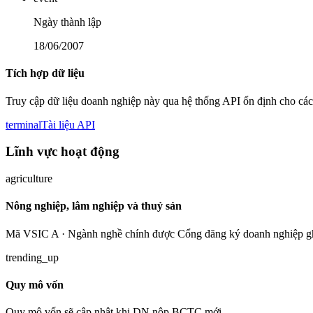
Ngày thành lập
18/06/2007
Tích hợp dữ liệu
Truy cập dữ liệu doanh nghiệp này qua hệ thống API ổn định cho các
terminal
Tài liệu API
Lĩnh vực hoạt động
agriculture
Nông nghiệp, lâm nghiệp và thuỷ sản
Mã VSIC A · Ngành nghề chính được Cổng đăng ký doanh nghiệp gh
trending_up
Quy mô vốn
Quy mô vốn sẽ cập nhật khi DN nộp BCTC mới.