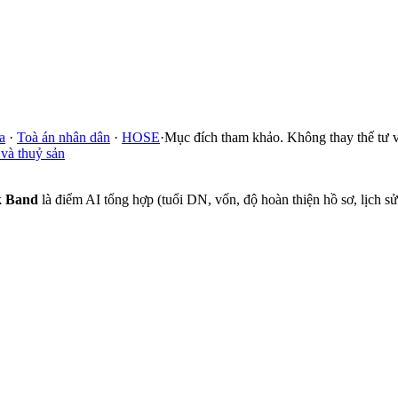
a
·
Toà án nhân dân
·
HOSE
·
Mục đích tham khảo. Không thay thế tư v
và thuỷ sản
k Band
là điểm AI tổng hợp (tuổi DN, vốn, độ hoàn thiện hồ sơ, lịch 