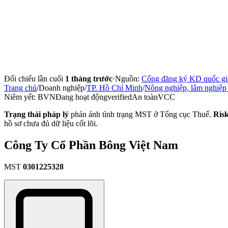
Đối chiếu lần cuối
1 tháng trước
·
Nguồn:
Cổng đăng ký KD quốc gi
Trang chủ
/
Doanh nghiệp
/
TP. Hồ Chí Minh
/
Nông nghiệp, lâm nghiệp 
Niêm yết:
BVN
Đang hoạt động
verified
An toàn
VCC
Trạng thái pháp lý
phản ánh tình trạng MST ở Tổng cục Thuế.
Ris
hồ sơ chưa đủ dữ liệu cốt lõi.
Công Ty Cổ Phần Bông Việt Nam
MST
0301225328