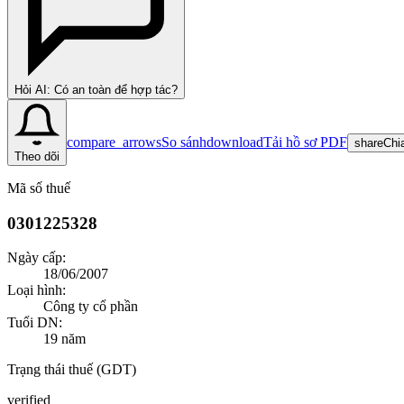
Hỏi AI: Có an toàn để hợp tác?
compare_arrows
So sánh
download
Tải hồ sơ PDF
share
Chi
Theo dõi
Mã số thuế
0301225328
Ngày cấp:
18/06/2007
Loại hình:
Công ty cổ phần
Tuổi DN:
19
năm
Trạng thái thuế (GDT)
verified