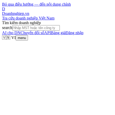
Bỏ qua điều hướng — đến nội dung chính
D
Doanhnghiep.vn
Tra cứu doanh nghiệp Việt Nam
Tìm kiếm doanh nghiệp
search
AI cho DN
Chuyển đổi số
API
Bảng giá
Đăng nhập
🇻🇳 VI
menu