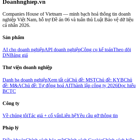
Doanhnghiep.vn
Companies House of Vietnam — minh bạch hoá thông tin doanh
nghiệp Việt Nam, hỗ trợ Đề án 06 và tuân thủ Luật Bảo vệ dữ liệu
cá nhân 2026.
Sản phẩm
AI cho doanh nghiệp
API doanh nghiệp
Công cụ kế toán
Theo dõi
DN
Bảng giá
Thư viện doanh nghiệp
Danh bạ doanh nghiệp
Xem tất cả
Chủ đề: MST
Chủ đề: KYB
Chủ
đề: M&A
Chủ đề: Tự động hoá AI
Thành lập công ty 2026
Đọc hiểu
BCTC
Công ty
Về chúng tôi
Tác giả + cố vấn
Liên hệ
Yêu cầu gỡ thông tin
Pháp lý