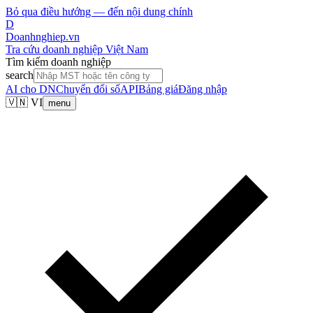
Bỏ qua điều hướng — đến nội dung chính
D
Doanhnghiep.vn
Tra cứu doanh nghiệp Việt Nam
Tìm kiếm doanh nghiệp
search
AI cho DN
Chuyển đổi số
API
Bảng giá
Đăng nhập
🇻🇳 VI
menu