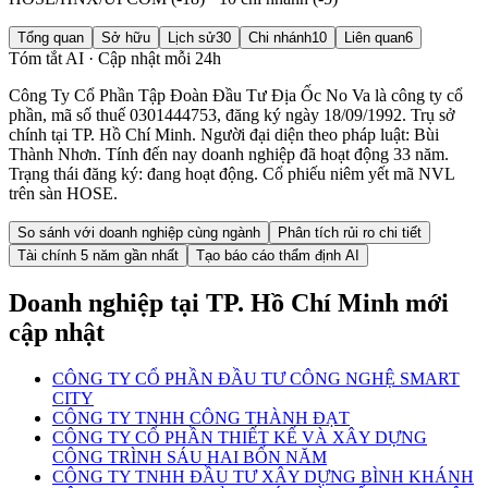
Tổng quan
Sở hữu
Lịch sử
30
Chi nhánh
10
Liên quan
6
Tóm tắt AI · Cập nhật mỗi 24h
Công Ty Cổ Phần Tập Đoàn Đầu Tư Địa Ốc No Va là công ty cổ
phần, mã số thuế 0301444753, đăng ký ngày 18/09/1992. Trụ sở
chính tại TP. Hồ Chí Minh. Người đại diện theo pháp luật: Bùi
Thành Nhơn. Tính đến nay doanh nghiệp đã hoạt động 33 năm.
Trạng thái đăng ký: đang hoạt động. Cổ phiếu niêm yết mã NVL
trên sàn HOSE.
So sánh với doanh nghiệp cùng ngành
Phân tích rủi ro chi tiết
Tài chính 5 năm gần nhất
Tạo báo cáo thẩm định AI
Doanh nghiệp
tại TP. Hồ Chí Minh
mới
cập nhật
CÔNG TY CỔ PHẦN ĐẦU TƯ CÔNG NGHỆ SMART
CITY
CÔNG TY TNHH CÔNG THÀNH ĐẠT
CÔNG TY CỔ PHẦN THIẾT KẾ VÀ XÂY DỰNG
CÔNG TRÌNH SÁU HAI BỐN NĂM
CÔNG TY TNHH ĐẦU TƯ XÂY DỰNG BÌNH KHÁNH