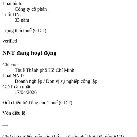
Loại hình:
Công ty cổ phần
Tuổi DN:
33
năm
Trạng thái thuế (GDT)
verified
NNT đang hoạt động
Chi cục:
Thuế Thành phố Hồ Chí Minh
Loại NNT:
Doanh nghiệp / Đơn vị sự nghiệp công lập
GDT cập nhật:
17/04/2026
Đối chiếu từ Tổng cục Thuế (GDT)
Vốn điều lệ
—
Chưa có dữ liệu vốn công bố — sẽ cập nhật khi DN nộp BCTC