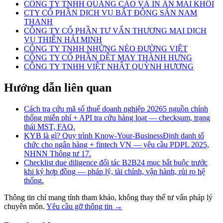
CÔNG TY TNHH QUẢNG CÁO VÀ IN ẤN MAI KHÔI
CTY CỔ PHẦN DỊCH VỤ BẤT ĐỘNG SẢN NAM
THANH
CÔNG TY CỔ PHẦN TƯ VẤN THƯƠNG MẠI DỊCH
VỤ THIÊN HẢI MINH
CÔNG TY TNHH NHỮNG NẺO ĐƯỜNG VIỆT
CÔNG TY CỔ PHẦN DỆT MAY THÀNH HƯNG
CÔNG TY TNHH VIỆT NHẬT QUỲNH HƯƠNG
Hướng dẫn liên quan
Cách tra cứu mã số thuế doanh nghiệp 2026
5 nguồn chính
thống miễn phí + API tra cứu hàng loạt — checksum, trạng
thái MST, FAQ.
KYB là gì? Quy trình Know-Your-Business
Định danh tổ
chức cho ngân hàng + fintech VN — yêu cầu PDPL 2025,
NHNN Thông tư 17.
Checklist due diligence đối tác B2B
24 mục bắt buộc trước
khi ký hợp đồng — pháp lý, tài chính, vận hành, rủi ro hệ
thống.
Thông tin chỉ mang tính tham khảo, không thay thế tư vấn pháp lý
chuyên môn.
Yêu cầu gỡ thông tin →