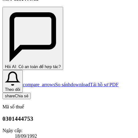
Hỏi AI: Có an toàn để hợp tác?
compare_arrows
So sánh
download
Tải hồ sơ PDF
Theo dõi
share
Chia sẻ
Mã số thuế
0301444753
Ngày cấp:
18/09/1992