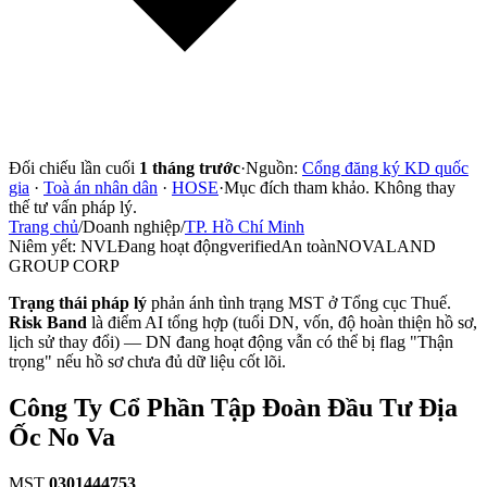
Đối chiếu lần cuối
1 tháng trước
·
Nguồn:
Cổng đăng ký KD quốc
gia
·
Toà án nhân dân
·
HOSE
·
Mục đích tham khảo. Không thay
thế tư vấn pháp lý.
Trang chủ
/
Doanh nghiệp
/
TP. Hồ Chí Minh
Niêm yết:
NVL
Đang hoạt động
verified
An toàn
NOVALAND
GROUP CORP
Trạng thái pháp lý
phản ánh tình trạng MST ở Tổng cục Thuế.
Risk Band
là điểm AI tổng hợp (tuổi DN, vốn, độ hoàn thiện hồ sơ,
lịch sử thay đổi) — DN đang hoạt động vẫn có thể bị flag "Thận
trọng" nếu hồ sơ chưa đủ dữ liệu cốt lõi.
Công Ty Cổ Phần Tập Đoàn Đầu Tư Địa
Ốc No Va
MST
0301444753