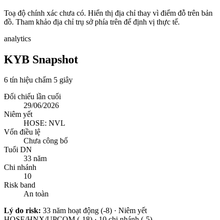
Toạ độ chính xác chưa có. Hiển thị địa chỉ thay vì điểm đỗ trên bản
đồ. Tham khảo địa chỉ trụ sở phía trên để định vị thực tế.
analytics
KYB Snapshot
6 tín hiệu chấm 5 giây
Đối chiếu lần cuối
29/06/2026
Niêm yết
HOSE: NVL
Vốn điều lệ
Chưa công bố
Tuổi DN
33 năm
Chi nhánh
10
Risk band
An toàn
Lý do risk:
33 năm hoạt động (-8) · Niêm yết
HOSE/HNX/UPCOM (-18) · 10 chi nhánh (-5)