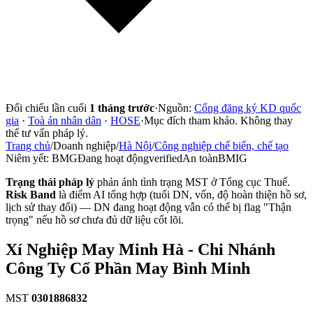
Đối chiếu lần cuối
1 tháng trước
·
Nguồn:
Cổng đăng ký KD quốc
gia
·
Toà án nhân dân
·
HOSE
·
Mục đích tham khảo. Không thay
thế tư vấn pháp lý.
Trang chủ
/
Doanh nghiệp
/
Hà Nội
/
Công nghiệp chế biến, chế tạo
Niêm yết:
BMG
Đang hoạt động
verified
An toàn
BMIG
Trạng thái pháp lý
phản ánh tình trạng MST ở Tổng cục Thuế.
Risk Band
là điểm AI tổng hợp (tuổi DN, vốn, độ hoàn thiện hồ sơ,
lịch sử thay đổi) — DN đang hoạt động vẫn có thể bị flag "Thận
trọng" nếu hồ sơ chưa đủ dữ liệu cốt lõi.
Xí Nghiệp May Minh Hà - Chi Nhánh
Công Ty Cổ Phần May Bình Minh
MST
0301886832