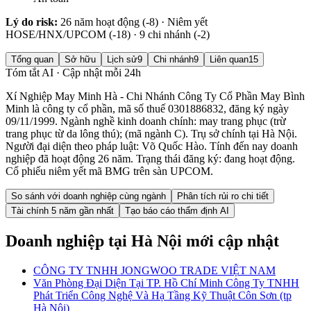
Lý do risk:
26 năm hoạt động (-8) · Niêm yết
HOSE/HNX/UPCOM (-18) · 9 chi nhánh (-2)
Tổng quan
Sở hữu
Lịch sử
9
Chi nhánh
9
Liên quan
15
Tóm tắt AI · Cập nhật mỗi 24h
Xí Nghiệp May Minh Hà - Chi Nhánh Công Ty Cổ Phần May Bình
Minh là công ty cổ phần, mã số thuế 0301886832, đăng ký ngày
09/11/1999. Ngành nghề kinh doanh chính: may trang phục (trừ
trang phục từ da lông thú); (mã ngành C). Trụ sở chính tại Hà Nội.
Người đại diện theo pháp luật: Võ Quốc Hào. Tính đến nay doanh
nghiệp đã hoạt động 26 năm. Trạng thái đăng ký: đang hoạt động.
Cổ phiếu niêm yết mã BMG trên sàn UPCOM.
So sánh với doanh nghiệp cùng ngành
Phân tích rủi ro chi tiết
Tài chính 5 năm gần nhất
Tạo báo cáo thẩm định AI
Doanh nghiệp
tại Hà Nội
mới cập nhật
CÔNG TY TNHH JONGWOO TRADE VIỆT NAM
Văn Phòng Đại Diện Tại TP. Hồ Chí Minh Công Ty TNHH
Phát Triển Công Nghệ Và Hạ Tầng Kỹ Thuật Côn Sơn (tp
Hà Nội)