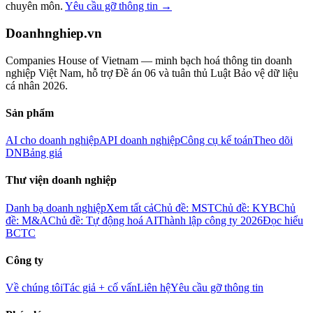
chuyên môn.
Yêu cầu gỡ thông tin →
Doanhnghiep.vn
Companies House of Vietnam — minh bạch hoá thông tin doanh
nghiệp Việt Nam, hỗ trợ Đề án 06 và tuân thủ Luật Bảo vệ dữ liệu
cá nhân 2026.
Sản phẩm
AI cho doanh nghiệp
API doanh nghiệp
Công cụ kế toán
Theo dõi
DN
Bảng giá
Thư viện doanh nghiệp
Danh bạ doanh nghiệp
Xem tất cả
Chủ đề: MST
Chủ đề: KYB
Chủ
đề: M&A
Chủ đề: Tự động hoá AI
Thành lập công ty 2026
Đọc hiểu
BCTC
Công ty
Về chúng tôi
Tác giả + cố vấn
Liên hệ
Yêu cầu gỡ thông tin