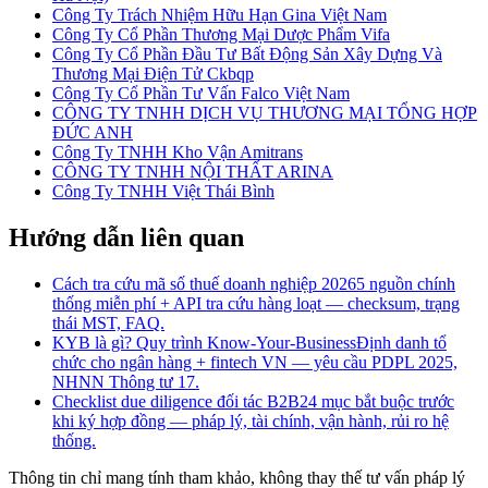
Công Ty Trách Nhiệm Hữu Hạn Gina Việt Nam
Công Ty Cổ Phần Thương Mại Dược Phẩm Vifa
Công Ty Cổ Phần Đầu Tư Bất Động Sản Xây Dựng Và
Thương Mại Điện Tử Ckbqp
Công Ty Cổ Phần Tư Vấn Falco Việt Nam
CÔNG TY TNHH DỊCH VỤ THƯƠNG MẠI TỔNG HỢP
ĐỨC ANH
Công Ty TNHH Kho Vận Amitrans
CÔNG TY TNHH NỘI THẤT ARINA
Công Ty TNHH Việt Thái Bình
Hướng dẫn liên quan
Cách tra cứu mã số thuế doanh nghiệp 2026
5 nguồn chính
thống miễn phí + API tra cứu hàng loạt — checksum, trạng
thái MST, FAQ.
KYB là gì? Quy trình Know-Your-Business
Định danh tổ
chức cho ngân hàng + fintech VN — yêu cầu PDPL 2025,
NHNN Thông tư 17.
Checklist due diligence đối tác B2B
24 mục bắt buộc trước
khi ký hợp đồng — pháp lý, tài chính, vận hành, rủi ro hệ
thống.
Thông tin chỉ mang tính tham khảo, không thay thế tư vấn pháp lý