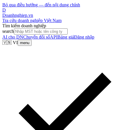
Bỏ qua điều hướng — đến nội dung chính
D
Doanhnghiep.vn
Tra cứu doanh nghiệp Việt Nam
Tìm kiếm doanh nghiệp
search
AI cho DN
Chuyển đổi số
API
Bảng giá
Đăng nhập
🇻🇳 VI
menu