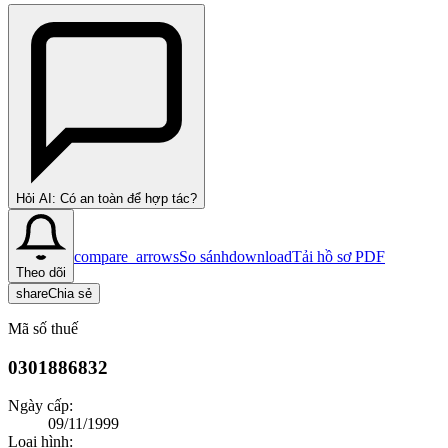
Hỏi AI: Có an toàn để hợp tác?
compare_arrows
So sánh
download
Tải hồ sơ PDF
Theo dõi
share
Chia sẻ
Mã số thuế
0301886832
Ngày cấp:
09/11/1999
Loại hình: