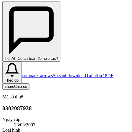
Hỏi AI: Có an toàn để hợp tác?
compare_arrows
So sánh
download
Tải hồ sơ PDF
Theo dõi
share
Chia sẻ
Mã số thuế
0302087938
Ngày cấp:
23/03/2007
Loại hình: