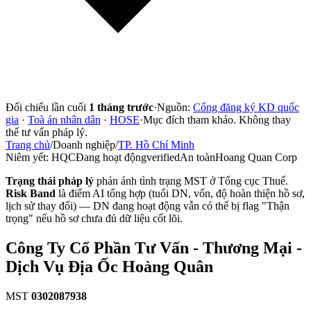
Đối chiếu lần cuối
1 tháng trước
·
Nguồn:
Cổng đăng ký KD quốc
gia
·
Toà án nhân dân
·
HOSE
·
Mục đích tham khảo. Không thay
thế tư vấn pháp lý.
Trang chủ
/
Doanh nghiệp
/
TP. Hồ Chí Minh
Niêm yết:
HQC
Đang hoạt động
verified
An toàn
Hoang Quan Corp
Trạng thái pháp lý
phản ánh tình trạng MST ở Tổng cục Thuế.
Risk Band
là điểm AI tổng hợp (tuổi DN, vốn, độ hoàn thiện hồ sơ,
lịch sử thay đổi) — DN đang hoạt động vẫn có thể bị flag "Thận
trọng" nếu hồ sơ chưa đủ dữ liệu cốt lõi.
Công Ty Cổ Phần Tư Vấn - Thương Mại -
Dịch Vụ Địa Ốc Hoàng Quân
MST
0302087938