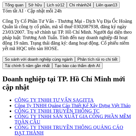
Tổng quan
Sở hữu
Lịch sử
12
Chi nhánh
24
Liên quan
13
Tóm tắt AI · Cập nhật mỗi 24h
Công Ty Cổ Phần Tư Vấn - Thương Mại - Dịch Vụ Địa Ốc Hoàng
Quân là công ty cổ phần, mã số thuế 0302087938, đăng ký ngày
23/03/2007. Trụ sở chính tại TP. Hồ Chí Minh. Người đại diện theo
pháp luật: Trương Anh Tuấn. Tính đến nay doanh nghiệp đã hoạt
động 19 năm. Trạng thái đăng ký: đang hoạt động. Cổ phiếu niêm
yết mã HQC trên sàn HOSE.
So sánh với doanh nghiệp cùng ngành
Phân tích rủi ro chi tiết
Tài chính 5 năm gần nhất
Tạo báo cáo thẩm định AI
Doanh nghiệp
tại TP. Hồ Chí Minh
mới
cập nhật
CÔNG TY TNHH TƯ VẤN SAGITTA
Công Ty TNHH Quảng Cáo Thiết Kế Xây Dựng Việt Thảo
CÔNG TY TNHH TRUYỀN THÔNG TC
CÔNG TY TNHH SẢN XUẤT GIA CÔNG PHẦN MỀM
TOÀN CẦU
CÔNG TY TNHH TRUYỀN THÔNG QUẢNG CÁO
ĐẠT THÀNH