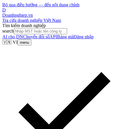
Bỏ qua điều hướng — đến nội dung chính
D
Doanhnghiep.vn
Tra cứu doanh nghiệp Việt Nam
Tìm kiếm doanh nghiệp
search
AI cho DN
Chuyển đổi số
API
Bảng giá
Đăng nhập
🇻🇳 VI
menu