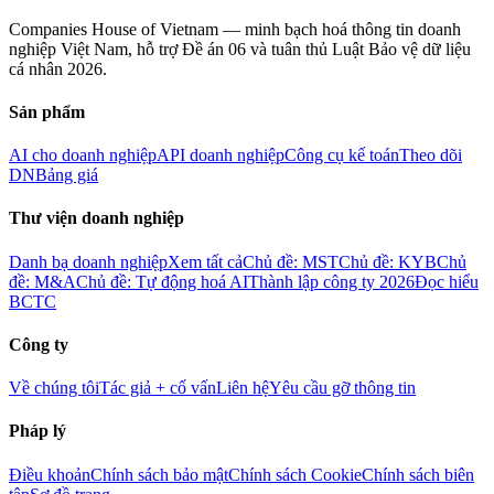
Companies House of Vietnam — minh bạch hoá thông tin doanh
nghiệp Việt Nam, hỗ trợ Đề án 06 và tuân thủ Luật Bảo vệ dữ liệu
cá nhân 2026.
Sản phẩm
AI cho doanh nghiệp
API doanh nghiệp
Công cụ kế toán
Theo dõi
DN
Bảng giá
Thư viện doanh nghiệp
Danh bạ doanh nghiệp
Xem tất cả
Chủ đề: MST
Chủ đề: KYB
Chủ
đề: M&A
Chủ đề: Tự động hoá AI
Thành lập công ty 2026
Đọc hiểu
BCTC
Công ty
Về chúng tôi
Tác giả + cố vấn
Liên hệ
Yêu cầu gỡ thông tin
Pháp lý
Điều khoản
Chính sách bảo mật
Chính sách Cookie
Chính sách biên