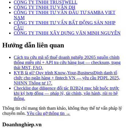
CÔNG TY TNHH TRUSTWELL
CÔNG TY TNHH TƯ VẤN DH
CÔNG TY TNHH TƯ VẤN ĐẦU TƯ SAMBA VIET
NAM
CÔNG TY TNHH TƯ VẤN BẤT ĐỘNG SẢN NHỊP
CẦU
CÔNG TY TNHH XÂY DỰNG VĂN MINH NGUYỄN
Hướng dẫn liên quan
Cách tra cứu mã số thuế doanh nghiệp 2026
5 nguồn chính
thống miễn phí + API tra cứu hàng loạt — checksum, trạng
thái MST, FAQ.
KYB là gì? Quy trình Know-Your-Business
Định danh tổ
chức cho ngân hàng + fintech VN — yêu cầu PDPL 2025,
NHNN Thông tư 17.
Checklist due diligence đối tác B2B
24 mục bắt buộc trước
khi ký hợp đồng — pháp lý, tài chính, vận hành, rủi ro hệ
thống.
Thông tin chỉ mang tính tham khảo, không thay thế tư vấn pháp lý
chuyên môn.
Yêu cầu gỡ thông tin →
Doanhnghiep.vn