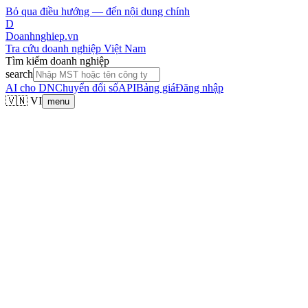
Bỏ qua điều hướng — đến nội dung chính
D
Doanhnghiep.vn
Tra cứu doanh nghiệp Việt Nam
Tìm kiếm doanh nghiệp
search
AI cho DN
Chuyển đổi số
API
Bảng giá
Đăng nhập
🇻🇳 VI
menu