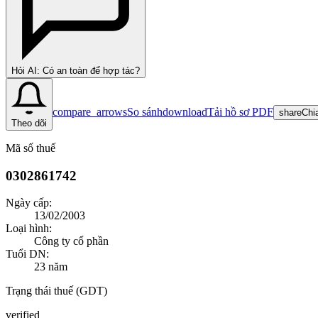
Hỏi AI: Có an toàn để hợp tác?
compare_arrows
So sánh
download
Tải hồ sơ PDF
share
Chi
Theo dõi
Mã số thuế
0302861742
Ngày cấp:
13/02/2003
Loại hình:
Công ty cổ phần
Tuổi DN:
23
năm
Trạng thái thuế (GDT)
verified