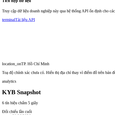
Tích hợp dữ liệu
Truy cập dữ liệu doanh nghiệp này qua hệ thống API ổn định cho các
terminal
Tài liệu API
location_on
TP. Hồ Chí Minh
Toạ độ chính xác chưa có. Hiển thị địa chỉ thay vì điểm đỗ trên bản đồ
analytics
KYB Snapshot
6 tín hiệu chấm 5 giây
Đối chiếu lần cuối