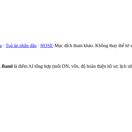
a
·
Toà án nhân dân
·
HOSE
·
Mục đích tham khảo. Không thay thế tư v
k Band
là điểm AI tổng hợp (tuổi DN, vốn, độ hoàn thiện hồ sơ, lịch 