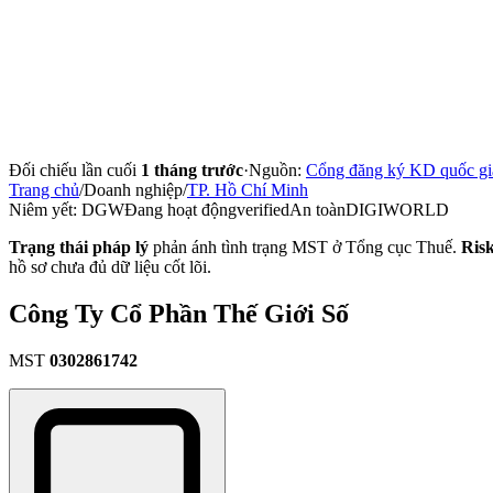
Đối chiếu lần cuối
1 tháng trước
·
Nguồn:
Cổng đăng ký KD quốc gi
Trang chủ
/
Doanh nghiệp
/
TP. Hồ Chí Minh
Niêm yết:
DGW
Đang hoạt động
verified
An toàn
DIGIWORLD
Trạng thái pháp lý
phản ánh tình trạng MST ở Tổng cục Thuế.
Ris
hồ sơ chưa đủ dữ liệu cốt lõi.
Công Ty Cổ Phần Thế Giới Số
MST
0302861742