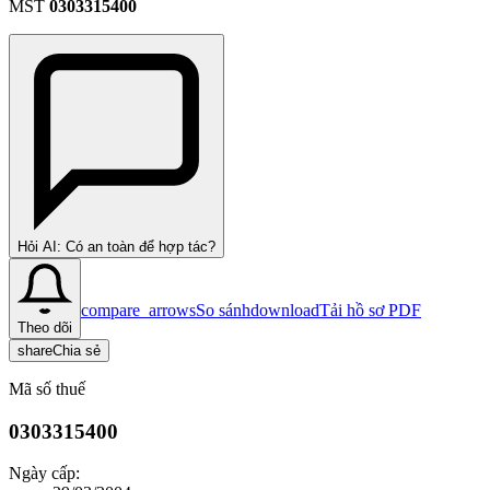
MST
0303315400
Hỏi AI: Có an toàn để hợp tác?
compare_arrows
So sánh
download
Tải hồ sơ PDF
Theo dõi
share
Chia sẻ
Mã số thuế
0303315400
Ngày cấp: