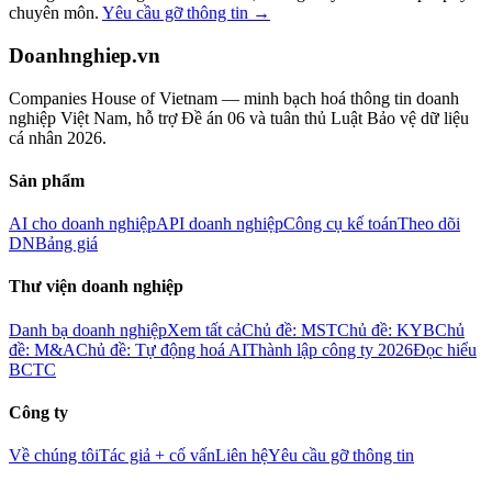
chuyên môn.
Yêu cầu gỡ thông tin →
Doanhnghiep.vn
Companies House of Vietnam — minh bạch hoá thông tin doanh
nghiệp Việt Nam, hỗ trợ Đề án 06 và tuân thủ Luật Bảo vệ dữ liệu
cá nhân 2026.
Sản phẩm
AI cho doanh nghiệp
API doanh nghiệp
Công cụ kế toán
Theo dõi
DN
Bảng giá
Thư viện doanh nghiệp
Danh bạ doanh nghiệp
Xem tất cả
Chủ đề: MST
Chủ đề: KYB
Chủ
đề: M&A
Chủ đề: Tự động hoá AI
Thành lập công ty 2026
Đọc hiểu
BCTC
Công ty
Về chúng tôi
Tác giả + cố vấn
Liên hệ
Yêu cầu gỡ thông tin