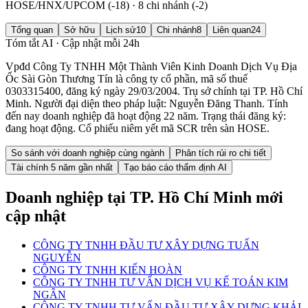
HOSE/HNX/UPCOM (-18) · 8 chi nhánh (-2)
Tổng quan
Sở hữu
Lịch sử
10
Chi nhánh
8
Liên quan
24
Tóm tắt AI · Cập nhật mỗi 24h
Vpđd Công Ty TNHH Một Thành Viên Kinh Doanh Dịch Vụ Địa
Ốc Sài Gòn Thương Tín là công ty cổ phần, mã số thuế
0303315400, đăng ký ngày 29/03/2004. Trụ sở chính tại TP. Hồ Chí
Minh. Người đại diện theo pháp luật: Nguyễn Đăng Thanh. Tính
đến nay doanh nghiệp đã hoạt động 22 năm. Trạng thái đăng ký:
đang hoạt động. Cổ phiếu niêm yết mã SCR trên sàn HOSE.
So sánh với doanh nghiệp cùng ngành
Phân tích rủi ro chi tiết
Tài chính 5 năm gần nhất
Tạo báo cáo thẩm định AI
Doanh nghiệp
tại TP. Hồ Chí Minh
mới
cập nhật
CÔNG TY TNHH ĐẦU TƯ XÂY DỰNG TUẤN
NGUYỄN
CÔNG TY TNHH KIẾN HOÀN
CÔNG TY TNHH TƯ VẤN DỊCH VỤ KẾ TOÁN KIM
NGÂN
CÔNG TY TNHH TƯ VẤN ĐẦU TƯ XÂY DỰNG KHẢI