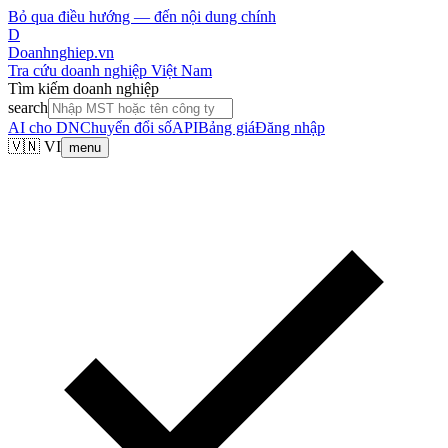
Bỏ qua điều hướng — đến nội dung chính
D
Doanhnghiep.vn
Tra cứu doanh nghiệp Việt Nam
Tìm kiếm doanh nghiệp
search
AI cho DN
Chuyển đổi số
API
Bảng giá
Đăng nhập
🇻🇳 VI
menu