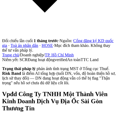
Đối chiếu lần cuối
1 tháng trước
·
Nguồn:
Cổng đăng ký KD quốc
gia
·
Toà án nhân dân
·
HOSE
·
Mục đích tham khảo. Không thay
thế tư vấn pháp lý.
Trang chủ
/
Doanh nghiệp
/
TP. Hồ Chí Minh
Niêm yết:
SCR
Đang hoạt động
verified
An toàn
TTC Land
Trạng thái pháp lý
phản ánh tình trạng MST ở Tổng cục Thuế.
Risk Band
là điểm AI tổng hợp (tuổi DN, vốn, độ hoàn thiện hồ sơ,
lịch sử thay đổi) — DN đang hoạt động vẫn có thể bị flag "Thận
trọng" nếu hồ sơ chưa đủ dữ liệu cốt lõi.
Vpđd Công Ty TNHH Một Thành Viên
Kinh Doanh Dịch Vụ Địa Ốc Sài Gòn
Thương Tín