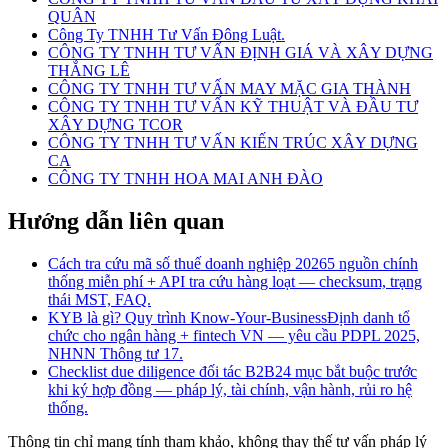
QUÂN
Công Ty TNHH Tư Vấn Đông Luật.
CÔNG TY TNHH TƯ VẤN ĐỊNH GIÁ VÀ XÂY DỰNG
THẮNG LÊ
CÔNG TY TNHH TƯ VẤN MAY MẶC GIA THÀNH
CÔNG TY TNHH TƯ VẤN KỸ THUẬT VÀ ĐẦU TƯ
XÂY DỰNG TCOR
CÔNG TY TNHH TƯ VẤN KIẾN TRÚC XÂY DỰNG
CA
CÔNG TY TNHH HOA MAI ANH ĐÀO
Hướng dẫn liên quan
Cách tra cứu mã số thuế doanh nghiệp 2026
5 nguồn chính
thống miễn phí + API tra cứu hàng loạt — checksum, trạng
thái MST, FAQ.
KYB là gì? Quy trình Know-Your-Business
Định danh tổ
chức cho ngân hàng + fintech VN — yêu cầu PDPL 2025,
NHNN Thông tư 17.
Checklist due diligence đối tác B2B
24 mục bắt buộc trước
khi ký hợp đồng — pháp lý, tài chính, vận hành, rủi ro hệ
thống.
Thông tin chỉ mang tính tham khảo, không thay thế tư vấn pháp lý