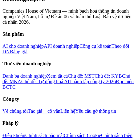
Companies House of Vietnam — minh bạch hoá thông tin doanh
nghiệp Việt Nam, hỗ trợ Đề án 06 và tuân thủ Luật Bảo vệ dữ liệu
cá nhân 2026.
Sản phẩm
AI cho doanh nghiệp
API doanh nghiệp
Công cụ kế toán
Theo dõi
DN
Bảng giá
Thư viện doanh nghiệp
Danh bạ doanh nghiệp
Xem tất cả
Chủ đề: MST
Chủ đề: KYB
Chủ
đề: M&A
Chủ đề: Tự động hoá AI
Thành lập công ty 2026
Đọc hiểu
BCTC
Công ty
Về chúng tôi
Tác giả + cố vấn
Liên hệ
Yêu cầu gỡ thông tin
Pháp lý
Điều khoản
Chính sách bảo mật
Chính sách Cookie
Chính sách biên