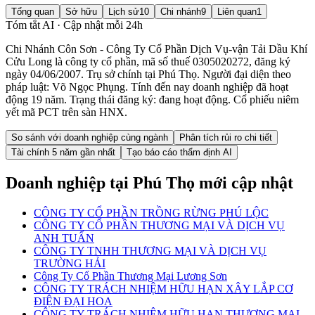
Tổng quan
Sở hữu
Lịch sử
10
Chi nhánh
9
Liên quan
1
Tóm tắt AI · Cập nhật mỗi 24h
Chi Nhánh Côn Sơn - Công Ty Cổ Phần Dịch Vụ-vận Tải Dầu Khí
Cửu Long là công ty cổ phần, mã số thuế 0305020272, đăng ký
ngày 04/06/2007. Trụ sở chính tại Phú Thọ. Người đại diện theo
pháp luật: Võ Ngọc Phụng. Tính đến nay doanh nghiệp đã hoạt
động 19 năm. Trạng thái đăng ký: đang hoạt động. Cổ phiếu niêm
yết mã PCT trên sàn HNX.
So sánh với doanh nghiệp cùng ngành
Phân tích rủi ro chi tiết
Tài chính 5 năm gần nhất
Tạo báo cáo thẩm định AI
Doanh nghiệp
tại Phú Thọ
mới cập nhật
CÔNG TY CỔ PHẦN TRỒNG RỪNG PHÚ LỘC
CÔNG TY CỔ PHẦN THƯƠNG MẠI VÀ DỊCH VỤ
ANH TUẤN
CÔNG TY TNHH THƯƠNG MẠI VÀ DỊCH VỤ
TRƯỜNG HẢI
Công Ty Cổ Phần Thương Mại Lương Sơn
CÔNG TY TRÁCH NHIỆM HỮU HẠN XÂY LẮP CƠ
ĐIỆN ĐẠI HOA
CÔNG TY TRÁCH NHIỆM HỮU HẠN THƯƠNG MẠI