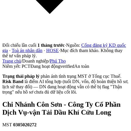
Đối chiếu lần cuối
1 tháng trước
·
Nguồn:
Cổng đăng ký KD quốc
gia
·
Toà án nhân dân
·
HOSE
·
Mục đích tham khảo. Không thay
thế tư vấn pháp lý.
Trang chủ
/
Doanh nghiệp
/
Phú Thọ
Niêm yết:
PCT
Đang hoạt động
verified
An toàn
Trạng thái pháp lý
phản ánh tình trạng MST ở Tổng cục Thuế.
Risk Band
là điểm AI tổng hợp (tuổi DN, vốn, độ hoàn thiện hồ sơ,
lịch sử thay đổi) — DN đang hoạt động vẫn có thể bị flag "Thận
trọng" nếu hồ sơ chưa đủ dữ liệu cốt lõi.
Chi Nhánh Côn Sơn - Công Ty Cổ Phần
Dịch Vụ-vận Tải Dầu Khí Cửu Long
MST
0305020272