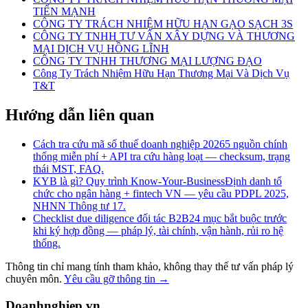
TIẾN MẠNH
CÔNG TY TRÁCH NHIỆM HỮU HẠN GẠO SẠCH 3S
CÔNG TY TNHH TƯ VẤN XÂY DỰNG VÀ THƯƠNG
MẠI DỊCH VỤ HỒNG LĨNH
CÔNG TY TNHH THƯƠNG MẠI LƯỢNG ĐẠO
Công Ty Trách Nhiệm Hữu Hạn Thương Mại Và Dịch Vụ
T&T
Hướng dẫn liên quan
Cách tra cứu mã số thuế doanh nghiệp 2026
5 nguồn chính
thống miễn phí + API tra cứu hàng loạt — checksum, trạng
thái MST, FAQ.
KYB là gì? Quy trình Know-Your-Business
Định danh tổ
chức cho ngân hàng + fintech VN — yêu cầu PDPL 2025,
NHNN Thông tư 17.
Checklist due diligence đối tác B2B
24 mục bắt buộc trước
khi ký hợp đồng — pháp lý, tài chính, vận hành, rủi ro hệ
thống.
Thông tin chỉ mang tính tham khảo, không thay thế tư vấn pháp lý
chuyên môn.
Yêu cầu gỡ thông tin →
Doanhnghiep.vn