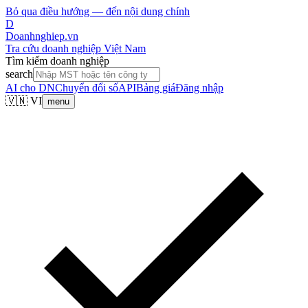
Bỏ qua điều hướng — đến nội dung chính
D
Doanhnghiep.vn
Tra cứu doanh nghiệp Việt Nam
Tìm kiếm doanh nghiệp
search
AI cho DN
Chuyển đổi số
API
Bảng giá
Đăng nhập
🇻🇳 VI
menu