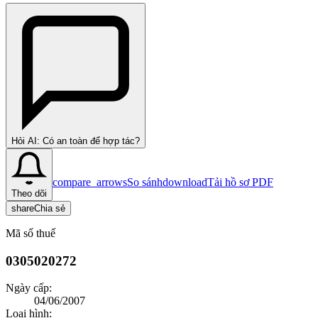
Hỏi AI: Có an toàn để hợp tác?
compare_arrows
So sánh
download
Tải hồ sơ PDF
Theo dõi
share
Chia sẻ
Mã số thuế
0305020272
Ngày cấp:
04/06/2007
Loại hình: