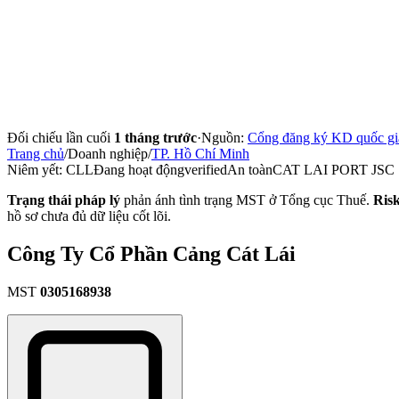
Đối chiếu lần cuối
1 tháng trước
·
Nguồn:
Cổng đăng ký KD quốc gi
Trang chủ
/
Doanh nghiệp
/
TP. Hồ Chí Minh
Niêm yết:
CLL
Đang hoạt động
verified
An toàn
CAT LAI PORT JSC
Trạng thái pháp lý
phản ánh tình trạng MST ở Tổng cục Thuế.
Ris
hồ sơ chưa đủ dữ liệu cốt lõi.
Công Ty Cổ Phần Cảng Cát Lái
MST
0305168938