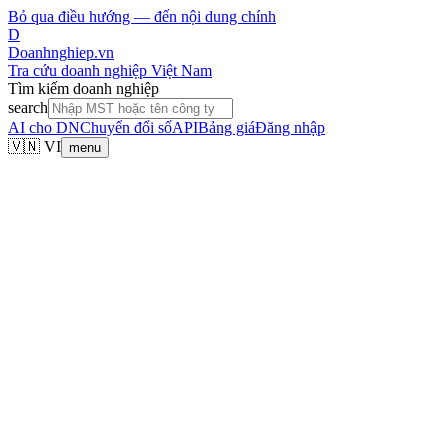
Bỏ qua điều hướng — đến nội dung chính
D
Doanhnghiep.vn
Tra cứu doanh nghiệp Việt Nam
Tìm kiếm doanh nghiệp
search
AI cho DN
Chuyển đổi số
API
Bảng giá
Đăng nhập
🇻🇳 VI
menu