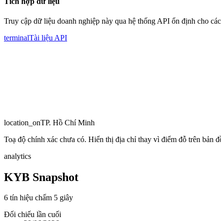
Tích hợp dữ liệu
Truy cập dữ liệu doanh nghiệp này qua hệ thống API ổn định cho các
terminal
Tài liệu API
location_on
TP. Hồ Chí Minh
Toạ độ chính xác chưa có. Hiển thị địa chỉ thay vì điểm đỗ trên bản đồ
analytics
KYB Snapshot
6 tín hiệu chấm 5 giây
Đối chiếu lần cuối