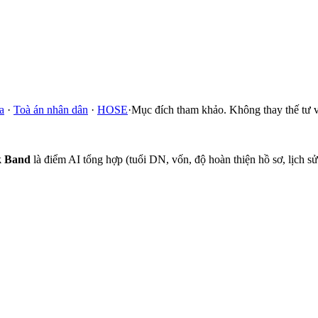
a
·
Toà án nhân dân
·
HOSE
·
Mục đích tham khảo. Không thay thế tư v
k Band
là điểm AI tổng hợp (tuổi DN, vốn, độ hoàn thiện hồ sơ, lịch 