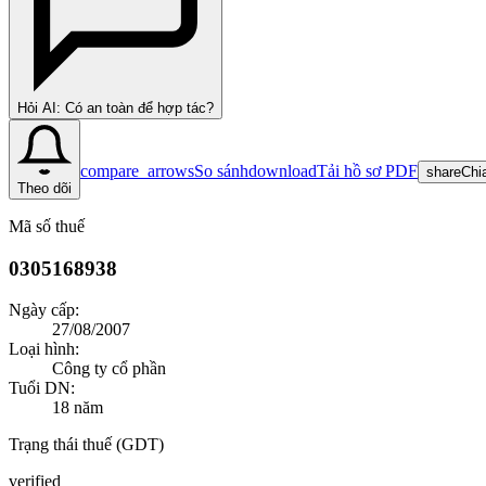
Hỏi AI: Có an toàn để hợp tác?
compare_arrows
So sánh
download
Tải hồ sơ PDF
share
Chi
Theo dõi
Mã số thuế
0305168938
Ngày cấp:
27/08/2007
Loại hình:
Công ty cổ phần
Tuổi DN:
18
năm
Trạng thái thuế (GDT)
verified