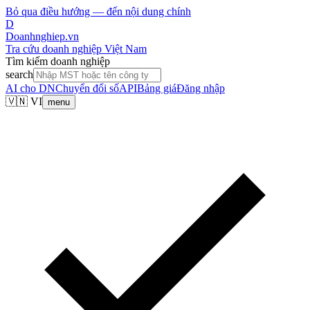
Bỏ qua điều hướng — đến nội dung chính
D
Doanhnghiep.vn
Tra cứu doanh nghiệp Việt Nam
Tìm kiếm doanh nghiệp
search
AI cho DN
Chuyển đổi số
API
Bảng giá
Đăng nhập
🇻🇳 VI
menu