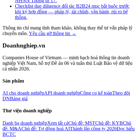
NHNN Thông tư 17.
Checklist due diligence đối tác B2B
24 mục bắt buộc trước
khi ký hợp đồng — pháp lý, tài chính, vận hành, rủi ro hệ
thống.
Thông tin chỉ mang tính tham khảo, không thay thế tư vấn pháp lý
chuyên môn.
Yêu cầu gỡ thông tin →
Doanhnghiep.vn
Companies House of Vietnam — minh bạch hoá thông tin doanh
nghiệp Việt Nam, hỗ trợ Đề án 06 và tuân thủ Luật Bảo vệ dữ liệu
cá nhân 2026.
Sản phẩm
AI cho doanh nghiệp
API doanh nghiệp
Công cụ kế toán
Theo dõi
DN
Bảng giá
Thư viện doanh nghiệp
Danh bạ doanh nghiệp
Xem tất cả
Chủ đề: MST
Chủ đề: KYB
Chủ
đề: M&A
Chủ đề: Tự động hoá AI
Thành lập công ty 2026
Đọc hiểu
BCTC