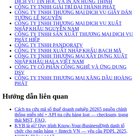
DỊCH VỤ TIN HỌC VÀ IN ẤN HÙNG THỊNH
CÔNG TY TNHH GIẢI TRÍ ĐẠI THÀNH PHÁT
CÔNG TY TNHH THƯƠNG MẠI DỊCH VỤ GIẤY DÁN
TƯỜNG LÊ NGUYỄN
CÔNG TY TNHH THƯƠNG MẠI DỊCH VỤ XUẤT
NHẬP KHẨU NGUYỄN NAM
CÔNG TY TNHH SẢN XUẤT THƯƠNG MẠI DỊCH VỤ
PHÁT HIỆP
CÔNG TY TNHH PANDORATV
CÔNG TY TNHH XUẤT NHẬP KHẨU BẠCH MÃ
CÔNG TY TNHH THƯƠNG MẠI XÂY DỰNG XUẤT
NHẬP KHẨU HALA VIỆT NAM
CÔNG TY CỔ PHẦN CÔNG NGHỆ VÀ ỨNG DỤNG
DSV
CÔNG TY TNHH THƯƠNG MẠI XĂNG DẦU HOÀNG
PHÁT
Hướng dẫn liên quan
Cách tra cứu mã số thuế doanh nghiệp 2026
5 nguồn chính
thống miễn phí + API tra cứu hàng loạt — checksum, trạng
thái MST, FAQ.
KYB là gì? Quy trình Know-Your-Business
Định danh tổ
chức cho ngân hàng + fintech VN — yêu cầu PDPL 2025,