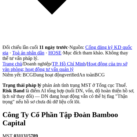
Đối chiếu lần cuối
11 ngày trước
·
Nguồn:
Cổng đăng ký KD quốc
gia
·
Toà án nhân dân
·
HOSE
·
Mục đích tham khảo. Không thay
thế tư vấn pháp lý.
Trang chủ
/
Doanh nghiệp
/
TP. Hồ Chí Minh
/
Hoạt động của trụ sở
văn phòng; hoạt động tư vấn quản lý
Niêm yết:
BCG
Đang hoạt động
verified
An toàn
BCG
Trạng thái pháp lý
phản ánh tình trạng MST ở Tổng cục Thuế.
Risk Band
là điểm AI tổng hợp (tuổi DN, vốn, độ hoàn thiện hồ sơ,
lịch sử thay đổi) — DN đang hoạt động vẫn có thể bị flag "Thận
trọng" nếu hồ sơ chưa đủ dữ liệu cốt lõi.
Công Ty Cổ Phần Tập Đoàn Bamboo
Capital
MST
0311315789