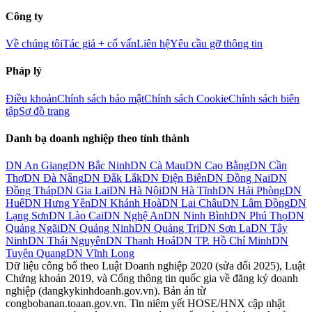
Công ty
Về chúng tôi
Tác giả + cố vấn
Liên hệ
Yêu cầu gỡ thông tin
Pháp lý
Điều khoản
Chính sách bảo mật
Chính sách Cookie
Chính sách biên
tập
Sơ đồ trang
Danh bạ doanh nghiệp theo tỉnh thành
DN
An Giang
DN
Bắc Ninh
DN
Cà Mau
DN
Cao Bằng
DN
Cần
Thơ
DN
Đà Nẵng
DN
Đắk Lắk
DN
Điện Biên
DN
Đồng Nai
DN
Đồng Tháp
DN
Gia Lai
DN
Hà Nội
DN
Hà Tĩnh
DN
Hải Phòng
DN
Huế
DN
Hưng Yên
DN
Khánh Hoà
DN
Lai Châu
DN
Lâm Đồng
DN
Lạng Sơn
DN
Lào Cai
DN
Nghệ An
DN
Ninh Bình
DN
Phú Thọ
DN
Quảng Ngãi
DN
Quảng Ninh
DN
Quảng Trị
DN
Sơn La
DN
Tây
Ninh
DN
Thái Nguyên
DN
Thanh Hoá
DN
TP. Hồ Chí Minh
DN
Tuyên Quang
DN
Vĩnh Long
Dữ liệu công bố theo Luật Doanh nghiệp 2020 (sửa đổi 2025), Luật
Chứng khoán 2019, và Cổng thông tin quốc gia về đăng ký doanh
nghiệp (dangkykinhdoanh.gov.vn). Bản án từ
congbobanan.toaan.gov.vn. Tin niêm yết HOSE/HNX cập nhật