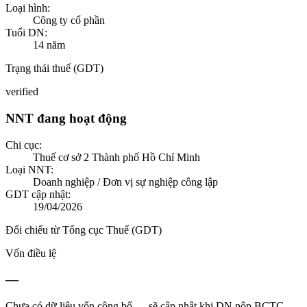
Loại hình:
Công ty cổ phần
Tuổi DN:
14
năm
Trạng thái thuế (GDT)
verified
NNT đang hoạt động
Chi cục:
Thuế cơ sở 2 Thành phố Hồ Chí Minh
Loại NNT:
Doanh nghiệp / Đơn vị sự nghiệp công lập
GDT cập nhật:
19/04/2026
Đối chiếu từ Tổng cục Thuế (GDT)
Vốn điều lệ
—
Chưa có dữ liệu vốn công bố — sẽ cập nhật khi DN nộp BCTC