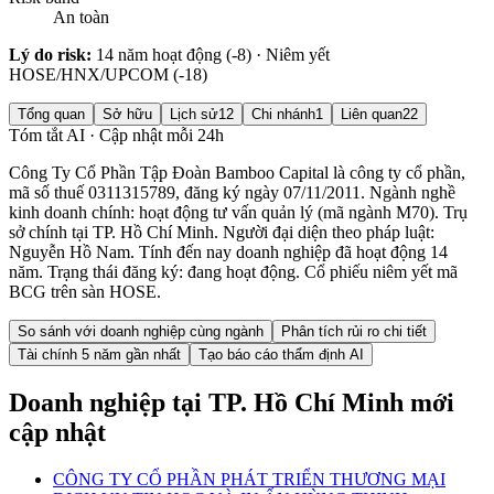
An toàn
Lý do risk:
14 năm hoạt động (-8) · Niêm yết
HOSE/HNX/UPCOM (-18)
Tổng quan
Sở hữu
Lịch sử
12
Chi nhánh
1
Liên quan
22
Tóm tắt AI · Cập nhật mỗi 24h
Công Ty Cổ Phần Tập Đoàn Bamboo Capital là công ty cổ phần,
mã số thuế 0311315789, đăng ký ngày 07/11/2011. Ngành nghề
kinh doanh chính: hoạt động tư vấn quản lý (mã ngành M70). Trụ
sở chính tại TP. Hồ Chí Minh. Người đại diện theo pháp luật:
Nguyễn Hồ Nam. Tính đến nay doanh nghiệp đã hoạt động 14
năm. Trạng thái đăng ký: đang hoạt động. Cổ phiếu niêm yết mã
BCG trên sàn HOSE.
So sánh với doanh nghiệp cùng ngành
Phân tích rủi ro chi tiết
Tài chính 5 năm gần nhất
Tạo báo cáo thẩm định AI
Doanh nghiệp
tại TP. Hồ Chí Minh
mới
cập nhật
CÔNG TY CỔ PHẦN PHÁT TRIỂN THƯƠNG MẠI