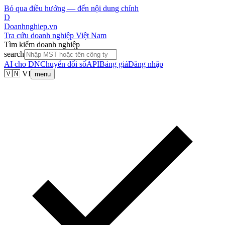
Bỏ qua điều hướng — đến nội dung chính
D
Doanhnghiep.vn
Tra cứu doanh nghiệp Việt Nam
Tìm kiếm doanh nghiệp
search
AI cho DN
Chuyển đổi số
API
Bảng giá
Đăng nhập
🇻🇳 VI
menu