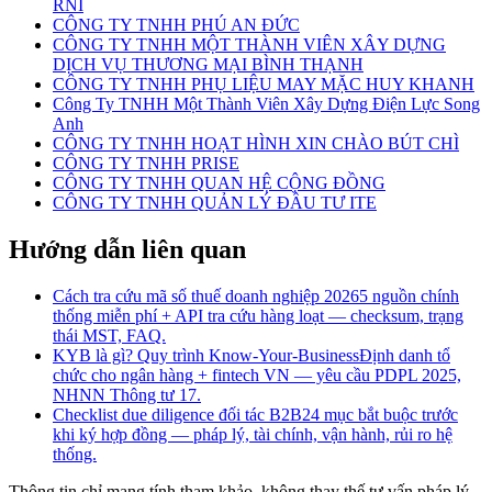
RNI
CÔNG TY TNHH PHÚ AN ĐỨC
CÔNG TY TNHH MỘT THÀNH VIÊN XÂY DỰNG
DỊCH VỤ THƯƠNG MẠI BÌNH THẠNH
CÔNG TY TNHH PHỤ LIỆU MAY MẶC HUY KHANH
Công Ty TNHH Một Thành Viên Xây Dựng Điện Lực Song
Anh
CÔNG TY TNHH HOẠT HÌNH XIN CHÀO BÚT CHÌ
CÔNG TY TNHH PRISE
CÔNG TY TNHH QUAN HỆ CỘNG ĐỒNG
CÔNG TY TNHH QUẢN LÝ ĐẦU TƯ ITE
Hướng dẫn liên quan
Cách tra cứu mã số thuế doanh nghiệp 2026
5 nguồn chính
thống miễn phí + API tra cứu hàng loạt — checksum, trạng
thái MST, FAQ.
KYB là gì? Quy trình Know-Your-Business
Định danh tổ
chức cho ngân hàng + fintech VN — yêu cầu PDPL 2025,
NHNN Thông tư 17.
Checklist due diligence đối tác B2B
24 mục bắt buộc trước
khi ký hợp đồng — pháp lý, tài chính, vận hành, rủi ro hệ
thống.
Thông tin chỉ mang tính tham khảo, không thay thế tư vấn pháp lý