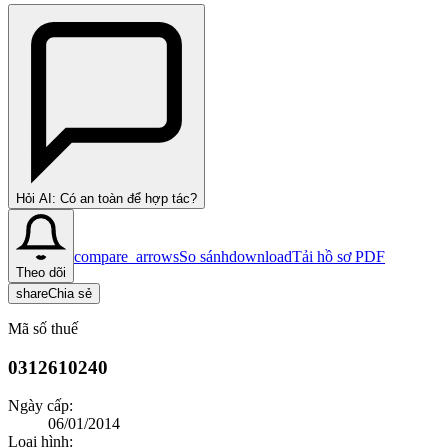
Hỏi AI: Có an toàn để hợp tác?
compare_arrows
So sánh
download
Tải hồ sơ PDF
Theo dõi
share
Chia sẻ
Mã số thuế
0312610240
Ngày cấp:
06/01/2014
Loại hình: