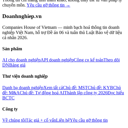
chuyên môn.
Yêu cầu gỡ thông tin →
Doanhnghiep.vn
Companies House of Vietnam — minh bạch hoá thông tin doanh
nghiệp Việt Nam, hỗ trợ Đề án 06 và tuân thủ Luật Bảo vệ dữ liệu
cá nhân 2026.
Sản phẩm
AI cho doanh nghiệp
API doanh nghiệp
Công cụ kế toán
Theo dõi
DN
Bảng giá
Thư viện doanh nghiệp
Danh bạ doanh nghiệp
Xem tất cả
Chủ đề: MST
Chủ đề: KYB
Chủ
đề: M&A
Chủ đề: Tự động hoá AI
Thành lập công ty 2026
Đọc hiểu
BCTC
Công ty
Về chúng tôi
Tác giả + cố vấn
Liên hệ
Yêu cầu gỡ thông tin