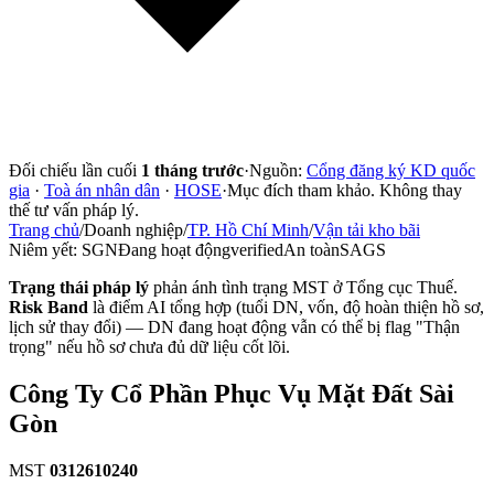
Đối chiếu lần cuối
1 tháng trước
·
Nguồn:
Cổng đăng ký KD quốc
gia
·
Toà án nhân dân
·
HOSE
·
Mục đích tham khảo. Không thay
thế tư vấn pháp lý.
Trang chủ
/
Doanh nghiệp
/
TP. Hồ Chí Minh
/
Vận tải kho bãi
Niêm yết:
SGN
Đang hoạt động
verified
An toàn
SAGS
Trạng thái pháp lý
phản ánh tình trạng MST ở Tổng cục Thuế.
Risk Band
là điểm AI tổng hợp (tuổi DN, vốn, độ hoàn thiện hồ sơ,
lịch sử thay đổi) — DN đang hoạt động vẫn có thể bị flag "Thận
trọng" nếu hồ sơ chưa đủ dữ liệu cốt lõi.
Công Ty Cổ Phần Phục Vụ Mặt Đất Sài
Gòn
MST
0312610240