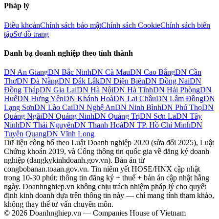
Pháp lý
Điều khoản
Chính sách bảo mật
Chính sách Cookie
Chính sách biên
tập
Sơ đồ trang
Danh bạ doanh nghiệp theo tỉnh thành
DN
An Giang
DN
Bắc Ninh
DN
Cà Mau
DN
Cao Bằng
DN
Cần
Thơ
DN
Đà Nẵng
DN
Đắk Lắk
DN
Điện Biên
DN
Đồng Nai
DN
Đồng Tháp
DN
Gia Lai
DN
Hà Nội
DN
Hà Tĩnh
DN
Hải Phòng
DN
Huế
DN
Hưng Yên
DN
Khánh Hoà
DN
Lai Châu
DN
Lâm Đồng
DN
Lạng Sơn
DN
Lào Cai
DN
Nghệ An
DN
Ninh Bình
DN
Phú Thọ
DN
Quảng Ngãi
DN
Quảng Ninh
DN
Quảng Trị
DN
Sơn La
DN
Tây
Ninh
DN
Thái Nguyên
DN
Thanh Hoá
DN
TP. Hồ Chí Minh
DN
Tuyên Quang
DN
Vĩnh Long
Dữ liệu công bố theo Luật Doanh nghiệp 2020 (sửa đổi 2025), Luật
Chứng khoán 2019, và Cổng thông tin quốc gia về đăng ký doanh
nghiệp (dangkykinhdoanh.gov.vn). Bản án từ
congbobanan.toaan.gov.vn. Tin niêm yết HOSE/HNX cập nhật
trong 10-30 phút; thông tin đăng ký + thuế + bản án cập nhật hằng
ngày. Doanhnghiep.vn không chịu trách nhiệm pháp lý cho quyết
định kinh doanh dựa trên thông tin này — chỉ mang tính tham khảo,
không thay thế tư vấn chuyên môn.
© 2026 Doanhnghiep.vn — Companies House of Vietnam