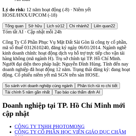
Lý do risk:
12 năm hoạt động (-8) · Niêm yết
HOSE/HNX/UPCOM (-18)
Tổng quan
Sở hữu
Lịch sử
12
Chi nhánh
2
Liên quan
22
Tóm tắt AI · Cập nhật mỗi 24h
Công Ty Cổ Phần Phục Vụ Mặt Đất Sài Gòn là công ty cổ phần,
mã số thuế 0312610240, đăng ký ngày 06/01/2014. Ngành nghề
kinh doanh chính: hoạt động dịch vụ hỗ trợ trực tiếp cho vận tải
hàng không (mã ngành H). Trụ sở chính tại TP. Hồ Chí Minh.
Người đại diện theo pháp luật: Nguyễn Đình Hùng. Tính đến nay
doanh nghiệp đã hoạt động 12 năm. Trạng thái đăng ký: đang hoạt
động. Cổ phiếu niêm yết mã SGN trên sàn HOSE.
So sánh với doanh nghiệp cùng ngành
Phân tích rủi ro chi tiết
Tài chính 5 năm gần nhất
Tạo báo cáo thẩm định AI
Doanh nghiệp
tại TP. Hồ Chí Minh
mới
cập nhật
CÔNG TY TNHH PHOTOMONG
CÔNG TY CỔ PHẦN HỌC VIỆN GIÁO DỤC CHẬM