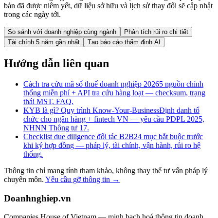
bản đã được niêm yết, dữ liệu sở hữu và lịch sử thay đổi sẽ cập nhật
trong các ngày tới.
So sánh với doanh nghiệp cùng ngành
Phân tích rủi ro chi tiết
Tài chính 5 năm gần nhất
Tạo báo cáo thẩm định AI
Hướng dẫn liên quan
Cách tra cứu mã số thuế doanh nghiệp 2026
5 nguồn chính
thống miễn phí + API tra cứu hàng loạt — checksum, trạng
thái MST, FAQ.
KYB là gì? Quy trình Know-Your-Business
Định danh tổ
chức cho ngân hàng + fintech VN — yêu cầu PDPL 2025,
NHNN Thông tư 17.
Checklist due diligence đối tác B2B
24 mục bắt buộc trước
khi ký hợp đồng — pháp lý, tài chính, vận hành, rủi ro hệ
thống.
Thông tin chỉ mang tính tham khảo, không thay thế tư vấn pháp lý
chuyên môn.
Yêu cầu gỡ thông tin →
Doanhnghiep.vn
Companies House of Vietnam — minh bạch hoá thông tin doanh