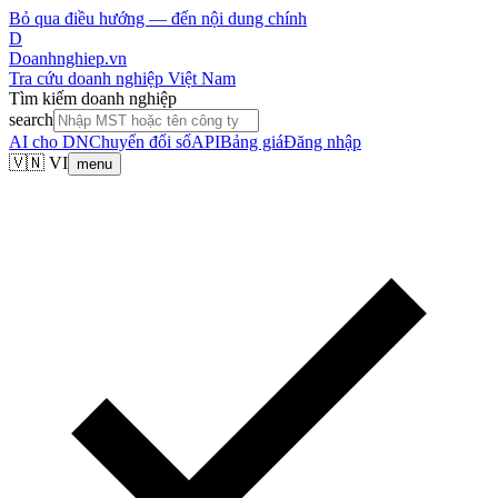
Bỏ qua điều hướng — đến nội dung chính
D
Doanhnghiep.vn
Tra cứu doanh nghiệp Việt Nam
Tìm kiếm doanh nghiệp
search
AI cho DN
Chuyển đổi số
API
Bảng giá
Đăng nhập
🇻🇳 VI
menu