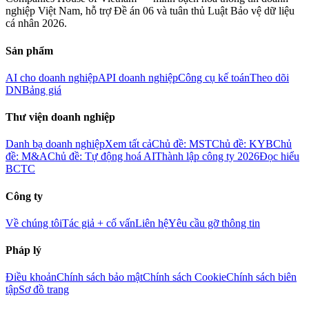
nghiệp Việt Nam, hỗ trợ Đề án 06 và tuân thủ Luật Bảo vệ dữ liệu
cá nhân 2026.
Sản phẩm
AI cho doanh nghiệp
API doanh nghiệp
Công cụ kế toán
Theo dõi
DN
Bảng giá
Thư viện doanh nghiệp
Danh bạ doanh nghiệp
Xem tất cả
Chủ đề: MST
Chủ đề: KYB
Chủ
đề: M&A
Chủ đề: Tự động hoá AI
Thành lập công ty 2026
Đọc hiểu
BCTC
Công ty
Về chúng tôi
Tác giả + cố vấn
Liên hệ
Yêu cầu gỡ thông tin
Pháp lý
Điều khoản
Chính sách bảo mật
Chính sách Cookie
Chính sách biên
tập
Sơ đồ trang