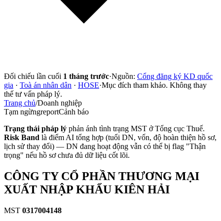
Đối chiếu lần cuối
1 tháng trước
·
Nguồn:
Cổng đăng ký KD quốc
gia
·
Toà án nhân dân
·
HOSE
·
Mục đích tham khảo. Không thay
thế tư vấn pháp lý.
Trang chủ
/
Doanh nghiệp
Tạm ngừng
report
Cảnh báo
Trạng thái pháp lý
phản ánh tình trạng MST ở Tổng cục Thuế.
Risk Band
là điểm AI tổng hợp (tuổi DN, vốn, độ hoàn thiện hồ sơ,
lịch sử thay đổi) — DN đang hoạt động vẫn có thể bị flag "Thận
trọng" nếu hồ sơ chưa đủ dữ liệu cốt lõi.
CÔNG TY CỔ PHẦN THƯƠNG MẠI
XUẤT NHẬP KHẨU KIÊN HẢI
MST
0317004148