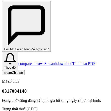
Hỏi AI: Có an toàn để hợp tác?
compare_arrows
So sánh
download
Tải hồ sơ PDF
Theo dõi
share
Chia sẻ
Mã số thuế
0317004148
Đang chờ Cổng đăng ký quốc gia bổ sung ngày cấp / loại hình.
Trạng thái thuế (GDT)