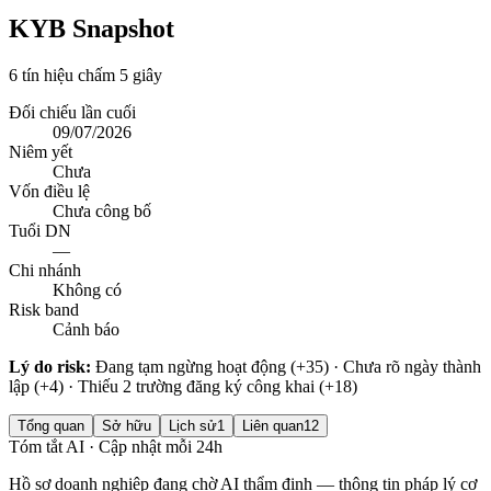
KYB Snapshot
6 tín hiệu chấm 5 giây
Đối chiếu lần cuối
09/07/2026
Niêm yết
Chưa
Vốn điều lệ
Chưa công bố
Tuổi DN
—
Chi nhánh
Không có
Risk band
Cảnh báo
Lý do risk:
Đang tạm ngừng hoạt động (+35) · Chưa rõ ngày thành
lập (+4) · Thiếu 2 trường đăng ký công khai (+18)
Tổng quan
Sở hữu
Lịch sử
1
Liên quan
12
Tóm tắt AI · Cập nhật mỗi 24h
Hồ sơ doanh nghiệp đang chờ AI thẩm định — thông tin pháp lý cơ