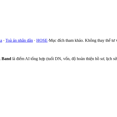
ia
·
Toà án nhân dân
·
HOSE
·
Mục đích tham khảo. Không thay thế tư 
k Band
là điểm AI tổng hợp (tuổi DN, vốn, độ hoàn thiện hồ sơ, lịch 