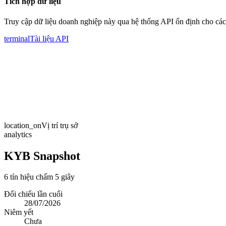
Tích hợp dữ liệu
Truy cập dữ liệu doanh nghiệp này qua hệ thống API ổn định cho các
terminal
Tài liệu API
location_on
Vị trí trụ sở
analytics
KYB Snapshot
6 tín hiệu chấm 5 giây
Đối chiếu lần cuối
28/07/2026
Niêm yết
Chưa