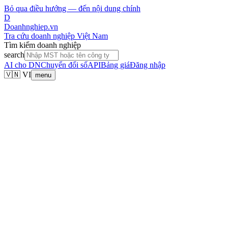
Bỏ qua điều hướng — đến nội dung chính
D
Doanhnghiep.vn
Tra cứu doanh nghiệp Việt Nam
Tìm kiếm doanh nghiệp
search
AI cho DN
Chuyển đổi số
API
Bảng giá
Đăng nhập
🇻🇳 VI
menu