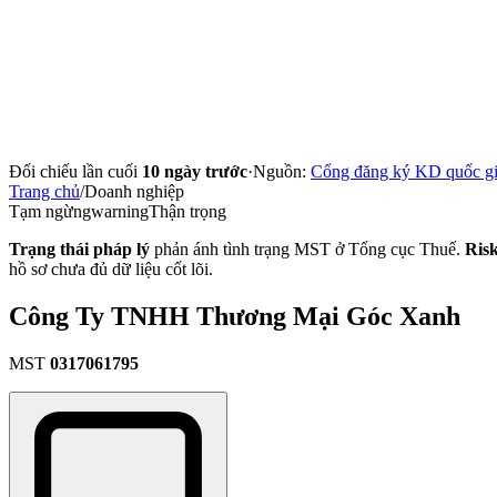
Đối chiếu lần cuối
10 ngày trước
·
Nguồn:
Cổng đăng ký KD quốc g
Trang chủ
/
Doanh nghiệp
Tạm ngừng
warning
Thận trọng
Trạng thái pháp lý
phản ánh tình trạng MST ở Tổng cục Thuế.
Ris
hồ sơ chưa đủ dữ liệu cốt lõi.
Công Ty TNHH Thương Mại Góc Xanh
MST
0317061795