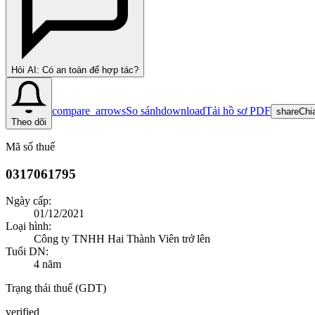
Hỏi AI: Có an toàn để hợp tác?
compare_arrows
So sánh
download
Tải hồ sơ PDF
share
Chi
Theo dõi
Mã số thuế
0317061795
Ngày cấp:
01/12/2021
Loại hình:
Công ty TNHH Hai Thành Viên trở lên
Tuổi DN:
4
năm
Trạng thái thuế (GDT)
verified