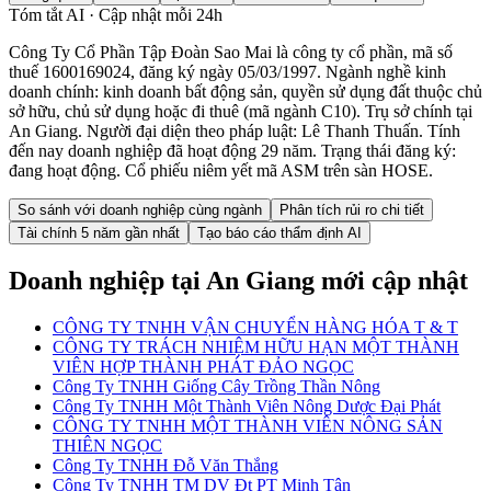
Tóm tắt AI · Cập nhật mỗi 24h
Công Ty Cổ Phần Tập Đoàn Sao Mai là công ty cổ phần, mã số
thuế 1600169024, đăng ký ngày 05/03/1997. Ngành nghề kinh
doanh chính: kinh doanh bất động sản, quyền sử dụng đất thuộc chủ
sở hữu, chủ sử dụng hoặc đi thuê (mã ngành C10). Trụ sở chính tại
An Giang. Người đại diện theo pháp luật: Lê Thanh Thuấn. Tính
đến nay doanh nghiệp đã hoạt động 29 năm. Trạng thái đăng ký:
đang hoạt động. Cổ phiếu niêm yết mã ASM trên sàn HOSE.
So sánh với doanh nghiệp cùng ngành
Phân tích rủi ro chi tiết
Tài chính 5 năm gần nhất
Tạo báo cáo thẩm định AI
Doanh nghiệp
tại An Giang
mới cập nhật
CÔNG TY TNHH VẬN CHUYỂN HÀNG HÓA T & T
CÔNG TY TRÁCH NHIỆM HỮU HẠN MỘT THÀNH
VIÊN HỢP THÀNH PHÁT ĐẢO NGỌC
Công Ty TNHH Giống Cây Trồng Thần Nông
Công Ty TNHH Một Thành Viên Nông Dược Đại Phát
CÔNG TY TNHH MỘT THÀNH VIÊN NÔNG SẢN
THIÊN NGỌC
Công Ty TNHH Đỗ Văn Thắng
Công Ty TNHH TM DV Đt PT Minh Tân