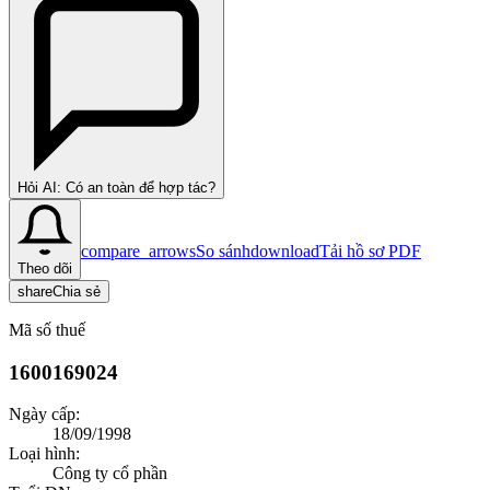
Hỏi AI: Có an toàn để hợp tác?
compare_arrows
So sánh
download
Tải hồ sơ PDF
Theo dõi
share
Chia sẻ
Mã số thuế
1600169024
Ngày cấp:
18/09/1998
Loại hình:
Công ty cổ phần