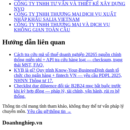
CÔNG TY TNHH TƯ VẤN VÀ THIẾT KẾ XÂY DỰNG
NVQ
CÔNG TY TNHH THƯƠNG MẠI DỊCH VỤ XUẤT
NHẬP KHẨU SALIA VIETNAM
CÔNG TY TNHH THƯƠNG MẠI VÀ DỊCH VỤ
KHÔNG GIAN TOÀN CẦU
Hướng dẫn liên quan
Cách tra cứu mã số thuế doanh nghiệp 2026
5 nguồn chính
thống miễn phí + API tra cứu hàng loạt — checksum, trạng
thái MST, FAQ.
KYB là gì? Quy trình Know-Your-Business
Định danh tổ
chức cho ngân hàng + fintech VN — yêu cầu PDPL 2025,
NHNN Thông tư 17.
Checklist due diligence đối tác B2B
24 mục bắt buộc trước
khi ký hợp đồng — pháp lý, tài chính, vận hành, rủi ro hệ
thống.
Thông tin chỉ mang tính tham khảo, không thay thế tư vấn pháp lý
chuyên môn.
Yêu cầu gỡ thông tin →
Doanhnghiep.vn