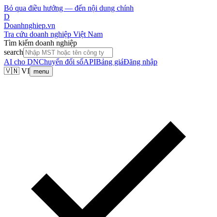
Bỏ qua điều hướng — đến nội dung chính
D
Doanhnghiep.vn
Tra cứu doanh nghiệp Việt Nam
Tìm kiếm doanh nghiệp
search
AI cho DN
Chuyển đổi số
API
Bảng giá
Đăng nhập
🇻🇳 VI
menu