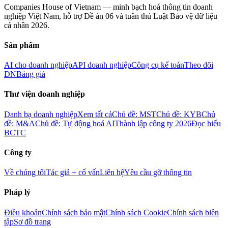
Companies House of Vietnam — minh bạch hoá thông tin doanh
nghiệp Việt Nam, hỗ trợ Đề án 06 và tuân thủ Luật Bảo vệ dữ liệu
cá nhân 2026.
Sản phẩm
AI cho doanh nghiệp
API doanh nghiệp
Công cụ kế toán
Theo dõi
DN
Bảng giá
Thư viện doanh nghiệp
Danh bạ doanh nghiệp
Xem tất cả
Chủ đề: MST
Chủ đề: KYB
Chủ
đề: M&A
Chủ đề: Tự động hoá AI
Thành lập công ty 2026
Đọc hiểu
BCTC
Công ty
Về chúng tôi
Tác giả + cố vấn
Liên hệ
Yêu cầu gỡ thông tin
Pháp lý
Điều khoản
Chính sách bảo mật
Chính sách Cookie
Chính sách biên
tập
Sơ đồ trang