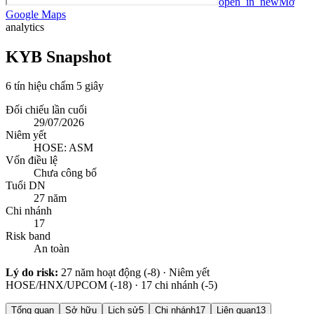
open_in_new
Mở
Google Maps
analytics
KYB Snapshot
6 tín hiệu chấm 5 giây
Đối chiếu lần cuối
29/07/2026
Niêm yết
HOSE: ASM
Vốn điều lệ
Chưa công bố
Tuổi DN
27 năm
Chi nhánh
17
Risk band
An toàn
Lý do risk:
27 năm hoạt động (-8) · Niêm yết
HOSE/HNX/UPCOM (-18) · 17 chi nhánh (-5)
Tổng quan
Sở hữu
Lịch sử
5
Chi nhánh
17
Liên quan
13