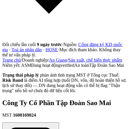
Đối chiếu lần cuối
9 ngày trước
·
Nguồn:
Cổng đăng ký KD quốc
gia
·
Toà án nhân dân
·
HOSE
·
Mục đích tham khảo. Không thay
thế tư vấn pháp lý.
Trang chủ
/
Doanh nghiệp
/
An Giang
/
Sản xuất, chế biến thực phẩm
Niêm yết:
ASM
Đang hoạt động
verified
An toàn
Tập Đoàn Sao Mai
Trạng thái pháp lý
phản ánh tình trạng MST ở Tổng cục Thuế.
Risk Band
là điểm AI tổng hợp (tuổi DN, vốn, độ hoàn thiện hồ sơ,
lịch sử thay đổi) — DN đang hoạt động vẫn có thể bị flag "Thận
trọng" nếu hồ sơ chưa đủ dữ liệu cốt lõi.
Công Ty Cổ Phần Tập Đoàn Sao Mai
MST
1600169024