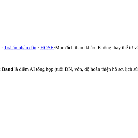
·
Toà án nhân dân
·
HOSE
·
Mục đích tham khảo. Không thay thế tư vấ
k Band
là điểm AI tổng hợp (tuổi DN, vốn, độ hoàn thiện hồ sơ, lịch 