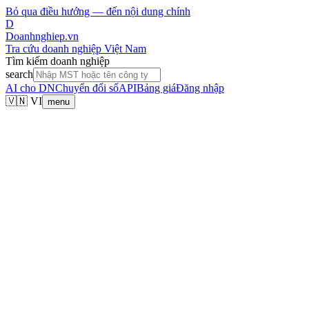
Bỏ qua điều hướng — đến nội dung chính
D
Doanhnghiep.vn
Tra cứu doanh nghiệp Việt Nam
Tìm kiếm doanh nghiệp
search
AI cho DN
Chuyển đổi số
API
Bảng giá
Đăng nhập
🇻🇳 VI
menu