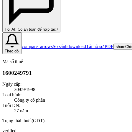
Hỏi AI: Có an toàn để hợp tác?
compare_arrows
So sánh
download
Tải hồ sơ PDF
share
Chi
Theo dõi
Mã số thuế
1600249791
Ngày cấp:
30/09/1998
Loại hình:
Công ty cổ phần
Tuổi DN:
27
năm
Trạng thái thuế (GDT)
verified