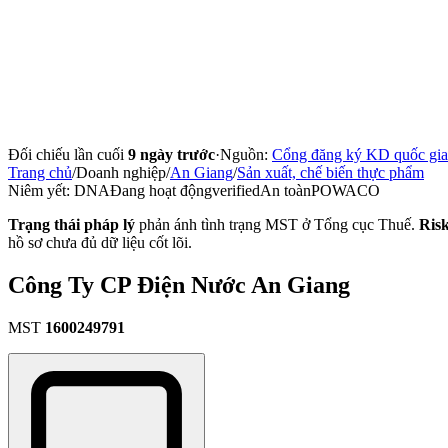
Đối chiếu lần cuối
9 ngày trước
·
Nguồn:
Cổng đăng ký KD quốc gia
Trang chủ
/
Doanh nghiệp
/
An Giang
/
Sản xuất, chế biến thực phẩm
Niêm yết:
DNA
Đang hoạt động
verified
An toàn
POWACO
Trạng thái pháp lý
phản ánh tình trạng MST ở Tổng cục Thuế.
Ris
hồ sơ chưa đủ dữ liệu cốt lõi.
Công Ty CP Điện Nước An Giang
MST
1600249791