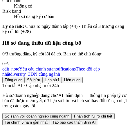
Chi nhánh
Không có
Risk band
Hồ sơ đăng ký cơ bản
Lý do risk:
Chưa rõ ngày thành lập (+4) · Thiếu cả 3 trường đăng
ký cốt lõi (+28)
Hồ sơ đang thiếu dữ liệu công bố
0
/3 trường đăng ký cốt lõi đã có. Bạn có thể chủ động:
0
%
edit_note
Yêu cầu chỉnh sửa
notifications
Theo dõi cập
nhật
diversity_3
DN cùng ngành
Tổng quan
Sở hữu
Lịch sử
1
Liên quan
Tóm tắt AI · Cập nhật mỗi 24h
Hồ sơ doanh nghiệp đang chờ AI thẩm định — thông tin pháp lý cơ
bản đã được niêm yết, dữ liệu sở hữu và lịch sử thay đổi sẽ cập nhật
trong các ngày tới.
So sánh với doanh nghiệp cùng ngành
Phân tích rủi ro chi tiết
Tài chính 5 năm gần nhất
Tạo báo cáo thẩm định AI