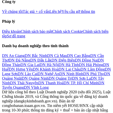
Công ty
Về chúng tôi
Tác giả + cố vấn
Liên hệ
Yêu cầu gỡ thông tin
Pháp lý
Điều khoản
Chính sách bảo mật
Chính sách Cookie
Chính sách biên
tập
Sơ đồ trang
Danh bạ doanh nghiệp theo tỉnh thành
DN
An Giang
DN
Bắc Ninh
DN
Cà Mau
DN
Cao Bằng
DN
Cần
Thơ
DN
Đà Nẵng
DN
Đắk Lắk
DN
Điện Biên
DN
Đồng Nai
DN
Đồng Tháp
DN
Gia Lai
DN
Hà Nội
DN
Hà Tĩnh
DN
Hải Phòng
DN
Huế
DN
Hưng Yên
DN
Khánh Hoà
DN
Lai Châu
DN
Lâm Đồng
DN
Lạng Sơn
DN
Lào Cai
DN
Nghệ An
DN
Ninh Bình
DN
Phú Thọ
DN
Quảng Ngãi
DN
Quảng Ninh
DN
Quảng Trị
DN
Sơn La
DN
Tây
Ninh
DN
Thái Nguyên
DN
Thanh Hoá
DN
TP. Hồ Chí Minh
DN
Tuyên Quang
DN
Vĩnh Long
Dữ liệu công bố theo Luật Doanh nghiệp 2020 (sửa đổi 2025), Luật
Chứng khoán 2019, và Cổng thông tin quốc gia về đăng ký doanh
nghiệp (dangkykinhdoanh.gov.vn). Bản án từ
congbobanan.toaan.gov.vn. Tin niêm yết HOSE/HNX cập nhật
trong 10-30 phút; thông tin đăng ký + thuế + bản án cập nhật hằng