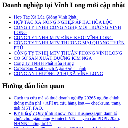
Doanh nghiệp
tại Vĩnh Long
mới cập nhật
Hợp Tác Xã Lúa Giống Vinh Phát
HỢP TÁC XÃ NÔNG NGHIỆP ẤP HAI HÒA LỘC
CÔNG TY TNHH CÔNG NGHỆ MÔI TRƯỜNG VĨNH
LONG
CÔNG TY TNHH MTV ĐÌNH KHÔI VĨNH LONG
CÔNG TY TNHH MTV THƯƠNG MẠI QUANG THIỆN
PHÚ
CÔNG TY TNHH MTV THUẬN PHONG VĨNH LONG
CƠ SỞ SẢN XUẤT ĐƯỜNG KIM NGA
Công Ty TNHH Phát Hòa Hưng
Cơ Sở Sản Xuất Gạch Ngói Đức Thành
CÔNG AN PHƯỜNG 2 THỊ XÃ VĨNH LONG
Hướng dẫn liên quan
Cách tra cứu mã số thuế doanh nghiệp 2026
5 nguồn chính
thống miễn phí + API tra cứu hàng loạt — checksum, trạng
thái MST, FAQ.
KYB là gì? Quy trình Know-Your-Business
Định danh tổ
chức cho ngân hàng + fintech VN — yêu cầu PDPL 2025,
NHNN Thông tư 17.