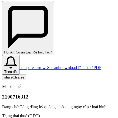
Hỏi AI: Có an toàn để hợp tác?
compare_arrows
So sánh
download
Tải hồ sơ PDF
Theo dõi
share
Chia sẻ
Mã số thuế
2100716312
Đang chờ Cổng đăng ký quốc gia bổ sung ngày cấp / loại hình.
Trạng thái thuế (GDT)