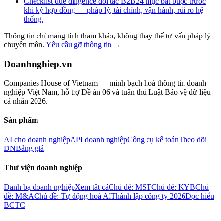
Checklist due diligence đối tác B2B
24 mục bắt buộc trước
khi ký hợp đồng — pháp lý, tài chính, vận hành, rủi ro hệ
thống.
Thông tin chỉ mang tính tham khảo, không thay thế tư vấn pháp lý
chuyên môn.
Yêu cầu gỡ thông tin →
Doanhnghiep.vn
Companies House of Vietnam — minh bạch hoá thông tin doanh
nghiệp Việt Nam, hỗ trợ Đề án 06 và tuân thủ Luật Bảo vệ dữ liệu
cá nhân 2026.
Sản phẩm
AI cho doanh nghiệp
API doanh nghiệp
Công cụ kế toán
Theo dõi
DN
Bảng giá
Thư viện doanh nghiệp
Danh bạ doanh nghiệp
Xem tất cả
Chủ đề: MST
Chủ đề: KYB
Chủ
đề: M&A
Chủ đề: Tự động hoá AI
Thành lập công ty 2026
Đọc hiểu
BCTC