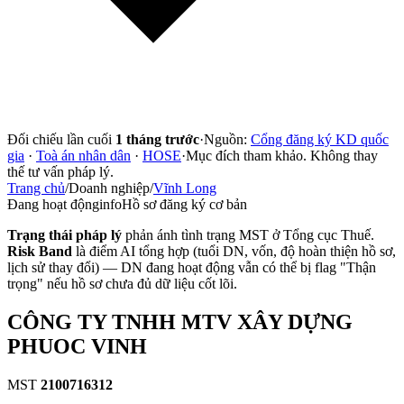
Đối chiếu lần cuối
1 tháng trước
·
Nguồn:
Cổng đăng ký KD quốc
gia
·
Toà án nhân dân
·
HOSE
·
Mục đích tham khảo. Không thay
thế tư vấn pháp lý.
Trang chủ
/
Doanh nghiệp
/
Vĩnh Long
Đang hoạt động
info
Hồ sơ đăng ký cơ bản
Trạng thái pháp lý
phản ánh tình trạng MST ở Tổng cục Thuế.
Risk Band
là điểm AI tổng hợp (tuổi DN, vốn, độ hoàn thiện hồ sơ,
lịch sử thay đổi) — DN đang hoạt động vẫn có thể bị flag "Thận
trọng" nếu hồ sơ chưa đủ dữ liệu cốt lõi.
CÔNG TY TNHH MTV XÂY DỰNG
PHUOC VINH
MST
2100716312