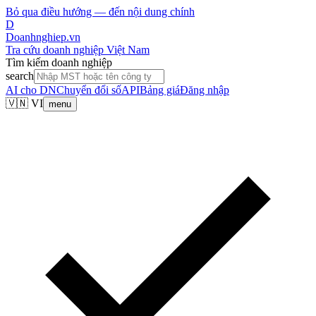
Bỏ qua điều hướng — đến nội dung chính
D
Doanhnghiep.vn
Tra cứu doanh nghiệp Việt Nam
Tìm kiếm doanh nghiệp
search
AI cho DN
Chuyển đổi số
API
Bảng giá
Đăng nhập
🇻🇳 VI
menu