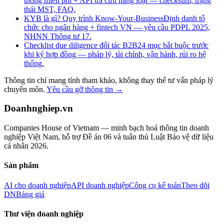
thống miễn phí + API tra cứu hàng loạt — checksum, trạng
thái MST, FAQ.
KYB là gì? Quy trình Know-Your-Business
Định danh tổ
chức cho ngân hàng + fintech VN — yêu cầu PDPL 2025,
NHNN Thông tư 17.
Checklist due diligence đối tác B2B
24 mục bắt buộc trước
khi ký hợp đồng — pháp lý, tài chính, vận hành, rủi ro hệ
thống.
Thông tin chỉ mang tính tham khảo, không thay thế tư vấn pháp lý
chuyên môn.
Yêu cầu gỡ thông tin →
Doanhnghiep.vn
Companies House of Vietnam — minh bạch hoá thông tin doanh
nghiệp Việt Nam, hỗ trợ Đề án 06 và tuân thủ Luật Bảo vệ dữ liệu
cá nhân 2026.
Sản phẩm
AI cho doanh nghiệp
API doanh nghiệp
Công cụ kế toán
Theo dõi
DN
Bảng giá
Thư viện doanh nghiệp