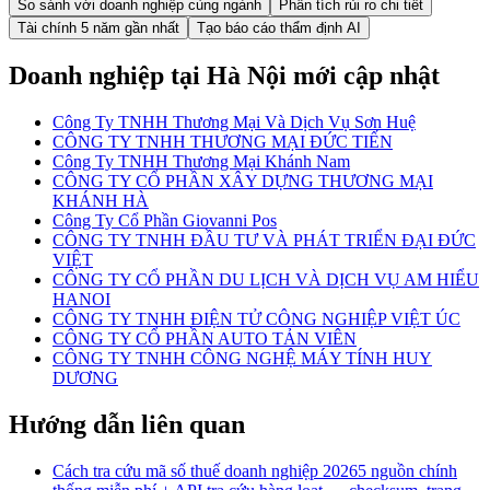
So sánh với doanh nghiệp cùng ngành
Phân tích rủi ro chi tiết
Tài chính 5 năm gần nhất
Tạo báo cáo thẩm định AI
Doanh nghiệp
tại Hà Nội
mới cập nhật
Công Ty TNHH Thương Mại Và Dịch Vụ Sơn Huệ
CÔNG TY TNHH THƯƠNG MẠI ĐỨC TIẾN
Công Ty TNHH Thương Mại Khánh Nam
CÔNG TY CỔ PHẦN XÂY DỰNG THƯƠNG MẠI
KHÁNH HÀ
Công Ty Cổ Phần Giovanni Pos
CÔNG TY TNHH ĐẦU TƯ VÀ PHÁT TRIỂN ĐẠI ĐỨC
VIỆT
CÔNG TY CỔ PHẦN DU LỊCH VÀ DỊCH VỤ AM HIỂU
HANOI
CÔNG TY TNHH ĐIỆN TỬ CÔNG NGHIỆP VIỆT ÚC
CÔNG TY CỔ PHẦN AUTO TẢN VIÊN
CÔNG TY TNHH CÔNG NGHỆ MÁY TÍNH HUY
DƯƠNG
Hướng dẫn liên quan
Cách tra cứu mã số thuế doanh nghiệp 2026
5 nguồn chính