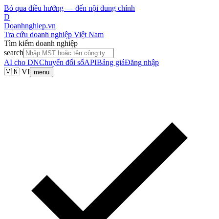
Bỏ qua điều hướng — đến nội dung chính
D
Doanhnghiep.vn
Tra cứu doanh nghiệp Việt Nam
Tìm kiếm doanh nghiệp
search
AI cho DN
Chuyển đổi số
API
Bảng giá
Đăng nhập
🇻🇳 VI
menu