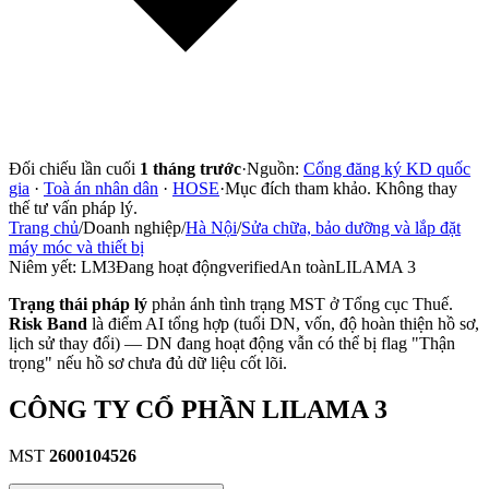
Đối chiếu lần cuối
1 tháng trước
·
Nguồn:
Cổng đăng ký KD quốc
gia
·
Toà án nhân dân
·
HOSE
·
Mục đích tham khảo. Không thay
thế tư vấn pháp lý.
Trang chủ
/
Doanh nghiệp
/
Hà Nội
/
Sửa chữa, bảo dưỡng và lắp đặt
máy móc và thiết bị
Niêm yết:
LM3
Đang hoạt động
verified
An toàn
LILAMA 3
Trạng thái pháp lý
phản ánh tình trạng MST ở Tổng cục Thuế.
Risk Band
là điểm AI tổng hợp (tuổi DN, vốn, độ hoàn thiện hồ sơ,
lịch sử thay đổi) — DN đang hoạt động vẫn có thể bị flag "Thận
trọng" nếu hồ sơ chưa đủ dữ liệu cốt lõi.
CÔNG TY CỔ PHẦN LILAMA 3
MST
2600104526