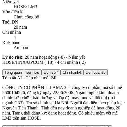
Niêm yết
HOSE: LM3
Vốn điều lệ
Chưa công bố
Tuổi DN
20 năm
Chi nhánh
4
Risk band
An toàn
Lý do risk:
20 năm hoạt động (-8) · Niêm yết
HOSE/HNX/UPCOM (-18) · 4 chi nhánh (-2)
Tổng quan
Sở hữu
Lịch sử
7
Chi nhánh
4
Liên quan
23
Tóm tắt AI · Cập nhật mỗi 24h
CÔNG TY CỔ PHẦN LILAMA 3 là công ty cổ phần, mã số thuế
2600104526, đăng ký ngày 22/06/2006. Ngành nghề kinh doanh
chính: sửa chữa, bảo dưỡng và lắp đặt máy móc và thiết bị (mã
ngành C33). Trụ sở chính tại Hà Nội. Người đại diện theo pháp luật:
Nguyễn Tiến Thành. Tính đến nay doanh nghiệp đã hoạt động 20
năm. Trạng thái đăng ký: đang hoạt động. Cổ phiếu niêm yết mã
LM3 trên sàn HOSE.