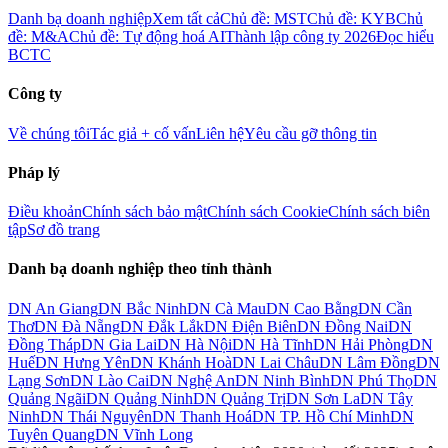
Danh bạ doanh nghiệp
Xem tất cả
Chủ đề: MST
Chủ đề: KYB
Chủ
đề: M&A
Chủ đề: Tự động hoá AI
Thành lập công ty 2026
Đọc hiểu
BCTC
Công ty
Về chúng tôi
Tác giả + cố vấn
Liên hệ
Yêu cầu gỡ thông tin
Pháp lý
Điều khoản
Chính sách bảo mật
Chính sách Cookie
Chính sách biên
tập
Sơ đồ trang
Danh bạ doanh nghiệp theo tỉnh thành
DN
An Giang
DN
Bắc Ninh
DN
Cà Mau
DN
Cao Bằng
DN
Cần
Thơ
DN
Đà Nẵng
DN
Đắk Lắk
DN
Điện Biên
DN
Đồng Nai
DN
Đồng Tháp
DN
Gia Lai
DN
Hà Nội
DN
Hà Tĩnh
DN
Hải Phòng
DN
Huế
DN
Hưng Yên
DN
Khánh Hoà
DN
Lai Châu
DN
Lâm Đồng
DN
Lạng Sơn
DN
Lào Cai
DN
Nghệ An
DN
Ninh Bình
DN
Phú Thọ
DN
Quảng Ngãi
DN
Quảng Ninh
DN
Quảng Trị
DN
Sơn La
DN
Tây
Ninh
DN
Thái Nguyên
DN
Thanh Hoá
DN
TP. Hồ Chí Minh
DN
Tuyên Quang
DN
Vĩnh Long