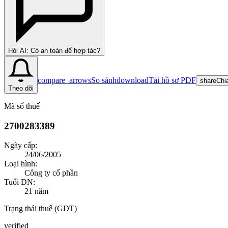
Hỏi AI: Có an toàn để hợp tác?
compare_arrows
So sánh
download
Tải hồ sơ PDF
share
Chi
Theo dõi
Mã số thuế
2700283389
Ngày cấp:
24/06/2005
Loại hình:
Công ty cổ phần
Tuổi DN:
21
năm
Trạng thái thuế (GDT)
verified