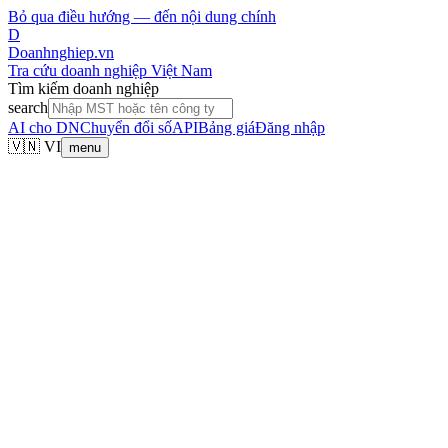
Bỏ qua điều hướng — đến nội dung chính
D
Doanhnghiep.vn
Tra cứu doanh nghiệp Việt Nam
Tìm kiếm doanh nghiệp
search
AI cho DN
Chuyển đổi số
API
Bảng giá
Đăng nhập
🇻🇳 VI
menu