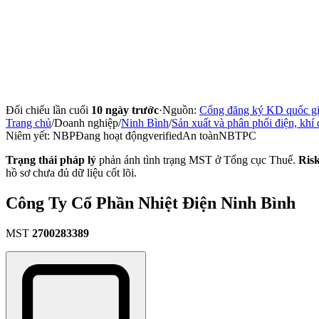
Đối chiếu lần cuối
10 ngày trước
·
Nguồn:
Cổng đăng ký KD quốc g
Trang chủ
/
Doanh nghiệp
/
Ninh Bình
/
Sản xuất và phân phối điện, khí
Niêm yết:
NBP
Đang hoạt động
verified
An toàn
NBTPC
Trạng thái pháp lý
phản ánh tình trạng MST ở Tổng cục Thuế.
Ris
hồ sơ chưa đủ dữ liệu cốt lõi.
Công Ty Cổ Phần Nhiệt Điện Ninh Bình
MST
2700283389