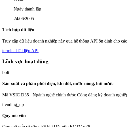
Ngày thành lập
24/06/2005
Tích hợp dữ liệu
Truy cập dữ liệu doanh nghiệp này qua hệ thống API ổn định cho các
terminal
Tài liệu API
Lĩnh vực hoạt động
bolt
Sản xuất và phân phối điện, khí đốt, nước nóng, hơi nước
Mã VSIC D35 · Ngành nghề chính được Cổng đăng ký doanh nghiệp
trending_up
Quy mô vốn
Quy mô vốn sẽ cập nhật khi DN nộp BCTC mới.