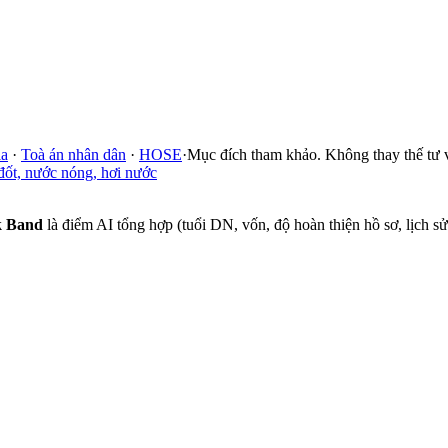
ia
·
Toà án nhân dân
·
HOSE
·
Mục đích tham khảo. Không thay thế tư 
 đốt, nước nóng, hơi nước
k Band
là điểm AI tổng hợp (tuổi DN, vốn, độ hoàn thiện hồ sơ, lịch 