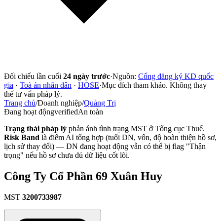
Đối chiếu lần cuối
24 ngày trước
·
Nguồn:
Cổng đăng ký KD quốc
gia
·
Toà án nhân dân
·
HOSE
·
Mục đích tham khảo. Không thay
thế tư vấn pháp lý.
Trang chủ
/
Doanh nghiệp
/
Quảng Trị
Đang hoạt động
verified
An toàn
Trạng thái pháp lý
phản ánh tình trạng MST ở Tổng cục Thuế.
Risk Band
là điểm AI tổng hợp (tuổi DN, vốn, độ hoàn thiện hồ sơ,
lịch sử thay đổi) — DN đang hoạt động vẫn có thể bị flag "Thận
trọng" nếu hồ sơ chưa đủ dữ liệu cốt lõi.
Công Ty Cổ Phần 69 Xuân Huy
MST
3200733987