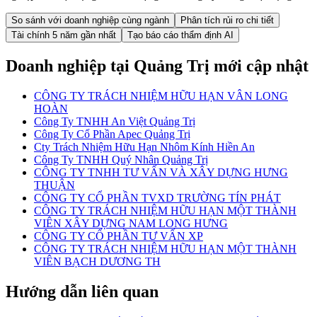
So sánh với doanh nghiệp cùng ngành
Phân tích rủi ro chi tiết
Tài chính 5 năm gần nhất
Tạo báo cáo thẩm định AI
Doanh nghiệp
tại Quảng Trị
mới cập nhật
CÔNG TY TRÁCH NHIỆM HỮU HẠN VÂN LONG
HOÀN
Công Ty TNHH An Việt Quảng Trị
Công Ty Cổ Phần Apec Quảng Trị
Cty Trách Nhiệm Hữu Hạn Nhôm Kính Hiền An
Công Ty TNHH Quý Nhân Quảng Trị
CÔNG TY TNHH TƯ VẤN VÀ XÂY DỰNG HƯNG
THUẬN
CÔNG TY CỔ PHẦN TVXD TRƯỜNG TÍN PHÁT
CÔNG TY TRÁCH NHIỆM HỮU HẠN MỘT THÀNH
VIÊN XÂY DỰNG NAM LONG HƯNG
CÔNG TY CỔ PHẦN TƯ VẤN XP
CÔNG TY TRÁCH NHIỆM HỮU HẠN MỘT THÀNH
VIÊN BẠCH DƯƠNG TH
Hướng dẫn liên quan