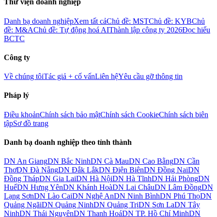
Thư viện doanh nghiệp
Danh bạ doanh nghiệp
Xem tất cả
Chủ đề: MST
Chủ đề: KYB
Chủ
đề: M&A
Chủ đề: Tự động hoá AI
Thành lập công ty 2026
Đọc hiểu
BCTC
Công ty
Về chúng tôi
Tác giả + cố vấn
Liên hệ
Yêu cầu gỡ thông tin
Pháp lý
Điều khoản
Chính sách bảo mật
Chính sách Cookie
Chính sách biên
tập
Sơ đồ trang
Danh bạ doanh nghiệp theo tỉnh thành
DN
An Giang
DN
Bắc Ninh
DN
Cà Mau
DN
Cao Bằng
DN
Cần
Thơ
DN
Đà Nẵng
DN
Đắk Lắk
DN
Điện Biên
DN
Đồng Nai
DN
Đồng Tháp
DN
Gia Lai
DN
Hà Nội
DN
Hà Tĩnh
DN
Hải Phòng
DN
Huế
DN
Hưng Yên
DN
Khánh Hoà
DN
Lai Châu
DN
Lâm Đồng
DN
Lạng Sơn
DN
Lào Cai
DN
Nghệ An
DN
Ninh Bình
DN
Phú Thọ
DN
Quảng Ngãi
DN
Quảng Ninh
DN
Quảng Trị
DN
Sơn La
DN
Tây
Ninh
DN
Thái Nguyên
DN
Thanh Hoá
DN
TP. Hồ Chí Minh
DN