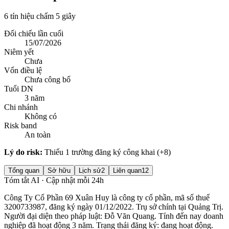
6 tín hiệu chấm 5 giây
Đối chiếu lần cuối
15/07/2026
Niêm yết
Chưa
Vốn điều lệ
Chưa công bố
Tuổi DN
3 năm
Chi nhánh
Không có
Risk band
An toàn
Lý do risk:
Thiếu 1 trường đăng ký công khai (+8)
Tổng quan
Sở hữu
Lịch sử
2
Liên quan
12
Tóm tắt AI · Cập nhật mỗi 24h
Công Ty Cổ Phần 69 Xuân Huy là công ty cổ phần, mã số thuế
3200733987, đăng ký ngày 01/12/2022. Trụ sở chính tại Quảng Trị.
Người đại diện theo pháp luật: Đỗ Văn Quang. Tính đến nay doanh
nghiệp đã hoạt động 3 năm. Trạng thái đăng ký: đang hoạt động.