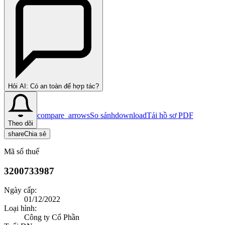
Hỏi AI: Có an toàn để hợp tác?
compare_arrows
So sánh
download
Tải hồ sơ PDF
Theo dõi
share
Chia sẻ
Mã số thuế
3200733987
Ngày cấp:
01/12/2022
Loại hình:
Công ty Cổ Phần