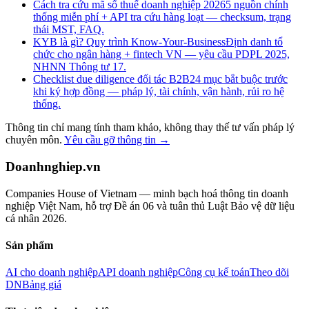
Cách tra cứu mã số thuế doanh nghiệp 2026
5 nguồn chính
thống miễn phí + API tra cứu hàng loạt — checksum, trạng
thái MST, FAQ.
KYB là gì? Quy trình Know-Your-Business
Định danh tổ
chức cho ngân hàng + fintech VN — yêu cầu PDPL 2025,
NHNN Thông tư 17.
Checklist due diligence đối tác B2B
24 mục bắt buộc trước
khi ký hợp đồng — pháp lý, tài chính, vận hành, rủi ro hệ
thống.
Thông tin chỉ mang tính tham khảo, không thay thế tư vấn pháp lý
chuyên môn.
Yêu cầu gỡ thông tin →
Doanhnghiep.vn
Companies House of Vietnam — minh bạch hoá thông tin doanh
nghiệp Việt Nam, hỗ trợ Đề án 06 và tuân thủ Luật Bảo vệ dữ liệu
cá nhân 2026.
Sản phẩm
AI cho doanh nghiệp
API doanh nghiệp
Công cụ kế toán
Theo dõi
DN
Bảng giá