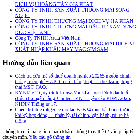
DỊCH VỤ HOÀNG TÂN GIA PHÁT
CÔNG TY TNHH SẢN XUẤT THƯƠNG MẠI SONG
NGỌC
CÔNG TY TNHH THƯƠNG MẠI DỊCH VỤ HA PHAN
CÔNG TY TNHH THƯƠNG MẠI ĐẦU TƯ XÂY DỰNG
ĐỨC VIỆT ANH
Công Ty TNHH Arata Việt Nam
CÔNG TY TNHH SẢN XUẤT THƯƠNG MẠI DỊCH VỤ
XUẤT NHẬP KHẨU MAY MẶC SIM SAM
Hướng dẫn liên quan
Cách tra cứu mã số thuế doanh nghiệp 2026
5 nguồn chính
thống miễn phí + API tra cứu hàng loạt — checksum, trạng
thái MST, FAQ.
KYB là gì? Quy trình Know-Your-Business
Định danh tổ
chức cho ngân hàng + fintech VN — yêu cầu PDPL 2025,
NHNN Thông tư 17.
Checklist due diligence đối tác B2B
24 mục bắt buộc trước
khi ký hợp đồng — pháp lý, tài chính, vận hành, rủi ro hệ
thống.
Thông tin chỉ mang tính tham khảo, không thay thế tư vấn pháp lý
chuyên môn.
Yêu cầu gỡ thông tin →