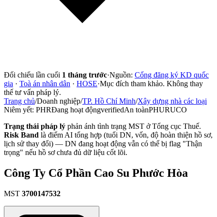
Đối chiếu lần cuối
1 tháng trước
·
Nguồn:
Cổng đăng ký KD quốc
gia
·
Toà án nhân dân
·
HOSE
·
Mục đích tham khảo. Không thay
thế tư vấn pháp lý.
Trang chủ
/
Doanh nghiệp
/
TP. Hồ Chí Minh
/
Xây dựng nhà các loại
Niêm yết:
PHR
Đang hoạt động
verified
An toàn
PHURUCO
Trạng thái pháp lý
phản ánh tình trạng MST ở Tổng cục Thuế.
Risk Band
là điểm AI tổng hợp (tuổi DN, vốn, độ hoàn thiện hồ sơ,
lịch sử thay đổi) — DN đang hoạt động vẫn có thể bị flag "Thận
trọng" nếu hồ sơ chưa đủ dữ liệu cốt lõi.
Công Ty Cổ Phần Cao Su Phước Hòa
MST
3700147532