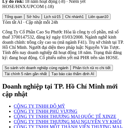
Lý do risk:
18 năm hoạt động (-8) · Niêm yết
HOSE/HNX/UPCOM (-18)
Tổng quan
Sở hữu
Lịch sử
15
Chi nhánh
1
Liên quan
10
Tóm tắt AI · Cập nhật mỗi 24h
Công Ty Cổ Phần Cao Su Phước Hòa là công ty cổ phần, mã số
thuế 3700147532, đăng ký ngày 03/03/2008. Ngành nghề kinh
doanh chính: trồng cây cao su (mã ngành F41). Trụ sở chính tại TP.
Hồ Chí Minh. Người đại diện theo pháp luật: Nguyễn Văn Tược.
Tính đến nay doanh nghiệp đã hoạt động 18 năm. Trạng thái đăng
ký: đang hoạt động. Cổ phiếu niêm yết mã PHR trên sàn HOSE.
So sánh với doanh nghiệp cùng ngành
Phân tích rủi ro chi tiết
Tài chính 5 năm gần nhất
Tạo báo cáo thẩm định AI
Doanh nghiệp
tại TP. Hồ Chí Minh
mới
cập nhật
CÔNG TY TNHH ĐÔ MỸ
CÔNG TY TNHH PHÚ VƯỢNG
CÔNG TY TNHH THƯƠNG MẠI QUỐC TẾ XINZE
CÔNG TY TNHH THƯƠNG MẠI NGUYÊN VY KHÔI
CÔNG TY TNHH MỘT THÀNH VIÊN THƯƠNG MẠI-