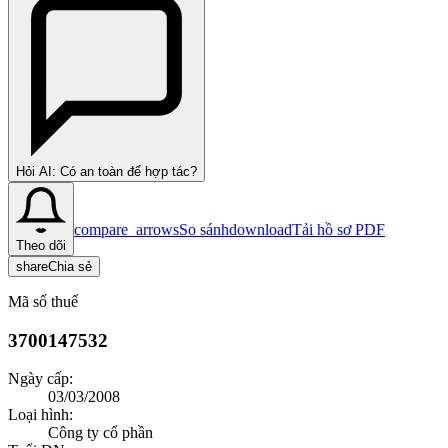
Hỏi AI: Có an toàn để hợp tác?
compare_arrows
So sánh
download
Tải hồ sơ PDF
Theo dõi
share
Chia sẻ
Mã số thuế
3700147532
Ngày cấp:
03/03/2008
Loại hình:
Công ty cổ phần