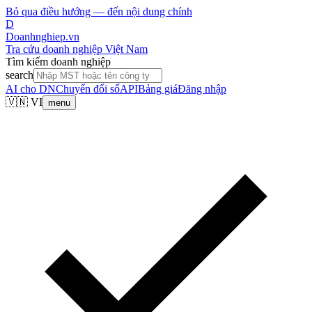
Bỏ qua điều hướng — đến nội dung chính
D
Doanhnghiep.vn
Tra cứu doanh nghiệp Việt Nam
Tìm kiếm doanh nghiệp
search
AI cho DN
Chuyển đổi số
API
Bảng giá
Đăng nhập
🇻🇳 VI
menu