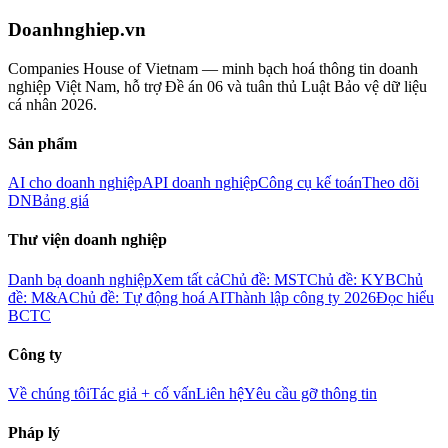
Doanhnghiep.vn
Companies House of Vietnam — minh bạch hoá thông tin doanh
nghiệp Việt Nam, hỗ trợ Đề án 06 và tuân thủ Luật Bảo vệ dữ liệu
cá nhân 2026.
Sản phẩm
AI cho doanh nghiệp
API doanh nghiệp
Công cụ kế toán
Theo dõi
DN
Bảng giá
Thư viện doanh nghiệp
Danh bạ doanh nghiệp
Xem tất cả
Chủ đề: MST
Chủ đề: KYB
Chủ
đề: M&A
Chủ đề: Tự động hoá AI
Thành lập công ty 2026
Đọc hiểu
BCTC
Công ty
Về chúng tôi
Tác giả + cố vấn
Liên hệ
Yêu cầu gỡ thông tin
Pháp lý