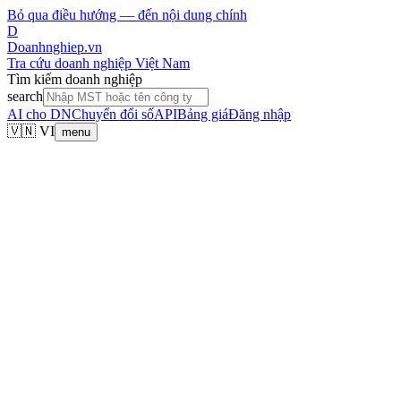
Bỏ qua điều hướng — đến nội dung chính
D
Doanhnghiep.vn
Tra cứu doanh nghiệp Việt Nam
Tìm kiếm doanh nghiệp
search
AI cho DN
Chuyển đổi số
API
Bảng giá
Đăng nhập
🇻🇳 VI
menu