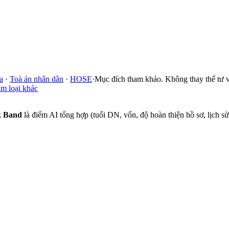
a
·
Toà án nhân dân
·
HOSE
·
Mục đích tham khảo. Không thay thế tư v
im loại khác
k Band
là điểm AI tổng hợp (tuổi DN, vốn, độ hoàn thiện hồ sơ, lịch 