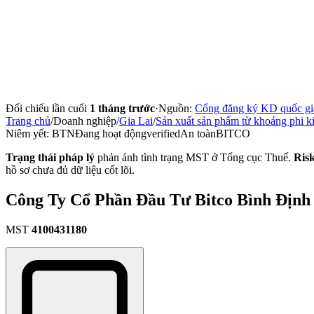
Đối chiếu lần cuối
1 tháng trước
·
Nguồn:
Cổng đăng ký KD quốc gi
Trang chủ
/
Doanh nghiệp
/
Gia Lai
/
Sản xuất sản phẩm từ khoáng phi k
Niêm yết:
BTN
Đang hoạt động
verified
An toàn
BITCO
Trạng thái pháp lý
phản ánh tình trạng MST ở Tổng cục Thuế.
Ris
hồ sơ chưa đủ dữ liệu cốt lõi.
Công Ty Cổ Phần Đầu Tư Bitco Bình Định
MST
4100431180