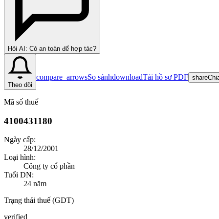
Hỏi AI: Có an toàn để hợp tác?
compare_arrows
So sánh
download
Tải hồ sơ PDF
share
Chi
Theo dõi
Mã số thuế
4100431180
Ngày cấp:
28/12/2001
Loại hình:
Công ty cổ phần
Tuổi DN:
24
năm
Trạng thái thuế (GDT)
verified