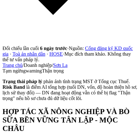
Đối chiếu lần cuối
6 ngày trước
·
Nguồn:
Cổng đăng ký KD quốc
gia
·
Toà án nhân dân
·
HOSE
·
Mục đích tham khảo. Không thay
thế tư vấn pháp lý.
Trang chủ
/
Doanh nghiệp
/
Sơn La
Tạm ngừng
warning
Thận trọng
Trạng thái pháp lý
phản ánh tình trạng MST ở Tổng cục Thuế.
Risk Band
là điểm AI tổng hợp (tuổi DN, vốn, độ hoàn thiện hồ sơ,
lịch sử thay đổi) — DN đang hoạt động vẫn có thể bị flag "Thận
trọng" nếu hồ sơ chưa đủ dữ liệu cốt lõi.
HỢP TÁC XÃ NÔNG NGHIỆP VÀ BÒ
SỮA BỀN VỮNG TÂN LẬP - MỘC
CHÂU