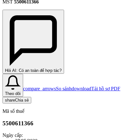
MST
5500611366
Hỏi AI: Có an toàn để hợp tác?
compare_arrows
So sánh
download
Tải hồ sơ PDF
Theo dõi
share
Chia sẻ
Mã số thuế
5500611366
Ngày cấp: