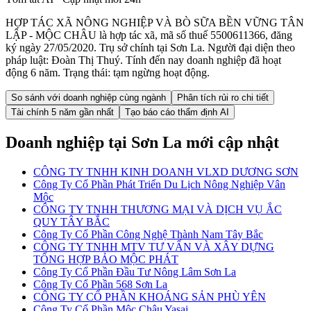
HỢP TÁC XÃ NÔNG NGHIỆP VÀ BÒ SỮA BỀN VỮNG TÂN
LẬP - MỘC CHÂU là hợp tác xã, mã số thuế 5500611366, đăng
ký ngày 27/05/2020. Trụ sở chính tại Sơn La. Người đại diện theo
pháp luật: Đoàn Thị Thuý. Tính đến nay doanh nghiệp đã hoạt
động 6 năm. Trạng thái: tạm ngừng hoạt động.
So sánh với doanh nghiệp cùng ngành
Phân tích rủi ro chi tiết
Tài chính 5 năm gần nhất
Tạo báo cáo thẩm định AI
Doanh nghiệp
tại Sơn La
mới cập nhật
CÔNG TY TNHH KINH DOANH VLXD DƯƠNG SƠN
Công Ty Cổ Phần Phát Triển Du Lịch Nông Nghiệp Vân
Mộc
CÔNG TY TNHH THƯƠNG MẠI VÀ DỊCH VỤ ẮC
QUY TÂY BẮC
Công Ty Cổ Phần Công Nghệ Thành Nam Tây Bắc
CÔNG TY TNHH MTV TƯ VẤN VÀ XÂY DỰNG
TỔNG HỢP BẢO MỘC PHÁT
Công Ty Cổ Phần Đầu Tư Nông Lâm Sơn La
Công Ty Cổ Phần 568 Sơn La
CÔNG TY CỔ PHẦN KHOÁNG SẢN PHÙ YÊN
Công Ty Cổ Phần Mộc Châu Yasai