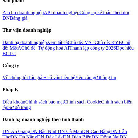
Sản phẩm
AI cho doanh nghiệp
API doanh nghiệp
Công cụ kế toán
Theo dõi
DN
Bảng giá
Thư viện doanh nghiệp
Danh bạ doanh nghiệp
Xem tất cả
Chủ đề: MST
Chủ đề: KYB
Chủ
đề: M&A
Chủ đề: Tự động hoá AI
Thành lập công ty 2026
Đọc hiểu
BCTC
Công ty
Về chúng tôi
Tác giả + cố vấn
Liên hệ
Yêu cầu gỡ thông tin
Pháp lý
Điều khoản
Chính sách bảo mật
Chính sách Cookie
Chính sách biên
tập
Sơ đồ trang
Danh bạ doanh nghiệp theo tỉnh thành
DN
An Giang
DN
Bắc Ninh
DN
Cà Mau
DN
Cao Bằng
DN
Cần
Thơ
DN
Đà Nẵng
DN
Đắk Lắk
DN
Điện Biên
DN
Đồng Nai
DN