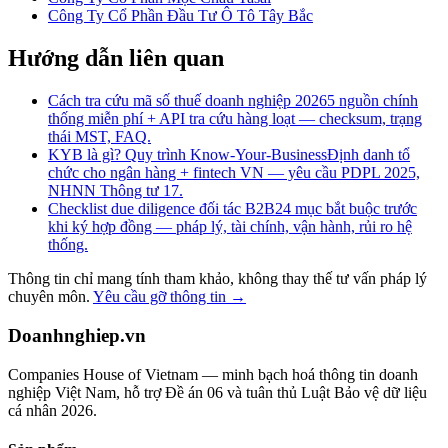
Công Ty Cổ Phần Đầu Tư Ô Tô Tây Bắc
Hướng dẫn liên quan
Cách tra cứu mã số thuế doanh nghiệp 2026
5 nguồn chính
thống miễn phí + API tra cứu hàng loạt — checksum, trạng
thái MST, FAQ.
KYB là gì? Quy trình Know-Your-Business
Định danh tổ
chức cho ngân hàng + fintech VN — yêu cầu PDPL 2025,
NHNN Thông tư 17.
Checklist due diligence đối tác B2B
24 mục bắt buộc trước
khi ký hợp đồng — pháp lý, tài chính, vận hành, rủi ro hệ
thống.
Thông tin chỉ mang tính tham khảo, không thay thế tư vấn pháp lý
chuyên môn.
Yêu cầu gỡ thông tin →
Doanhnghiep.vn
Companies House of Vietnam — minh bạch hoá thông tin doanh
nghiệp Việt Nam, hỗ trợ Đề án 06 và tuân thủ Luật Bảo vệ dữ liệu
cá nhân 2026.