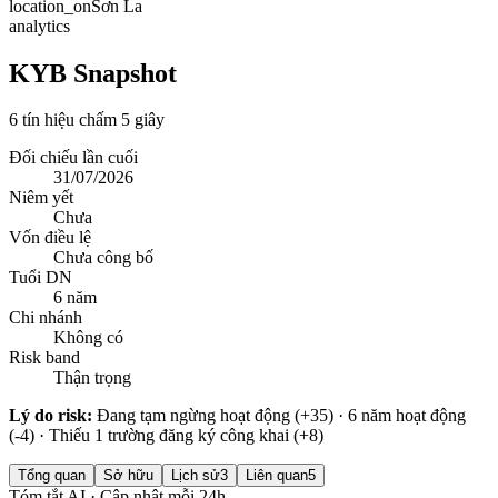
location_on
Sơn La
analytics
KYB Snapshot
6 tín hiệu chấm 5 giây
Đối chiếu lần cuối
31/07/2026
Niêm yết
Chưa
Vốn điều lệ
Chưa công bố
Tuổi DN
6 năm
Chi nhánh
Không có
Risk band
Thận trọng
Lý do risk:
Đang tạm ngừng hoạt động (+35) · 6 năm hoạt động
(-4) · Thiếu 1 trường đăng ký công khai (+8)
Tổng quan
Sở hữu
Lịch sử
3
Liên quan
5
Tóm tắt AI · Cập nhật mỗi 24h