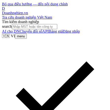
Bỏ qua điều hướng — đến nội dung chính
D
Doanhnghiep.vn
Tra cứu doanh nghiệp Việt Nam
Tìm kiếm doanh nghiệp
search
AI cho DN
Chuyển đổi số
API
Bảng giá
Đăng nhập
🇻🇳 VI
menu