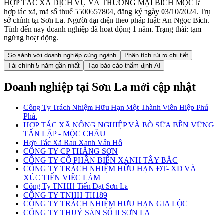
HỢP TÁC XÃ DỊCH VỤ VÀ THƯƠNG MẠI BÍCH MỘC là
hợp tác xã, mã số thuế 5500657804, đăng ký ngày 03/10/2024. Trụ
sở chính tại Sơn La. Người đại diện theo pháp luật: An Ngọc Bích.
Tính đến nay doanh nghiệp đã hoạt động 1 năm. Trạng thái: tạm
ngừng hoạt động.
So sánh với doanh nghiệp cùng ngành
Phân tích rủi ro chi tiết
Tài chính 5 năm gần nhất
Tạo báo cáo thẩm định AI
Doanh nghiệp
tại Sơn La
mới cập nhật
Công Ty Trách Nhiệm Hữu Hạn Một Thành Viên Hiệp Phú
Phát
HỢP TÁC XÃ NÔNG NGHIỆP VÀ BÒ SỮA BỀN VỮNG
TÂN LẬP - MỘC CHÂU
Hợp Tác Xã Rau Xanh Vân Hồ
CÔNG TY CP THẮNG SƠN
CÔNG TY CỔ PHẦN BIỂN XANH TÂY BẮC
CÔNG TY TRÁCH NHIỆM HỮU HẠN ĐT- XD VÀ
XÚC TIẾN VIỆC LÀM
Công Ty TNHH Tiến Đạt Sơn La
CÔNG TY TNHH TH189
CÔNG TY TRÁCH NHIỆM HỮU HẠN GIA LỘC
CÔNG TY THUỶ SẢN SỐ II SƠN LA