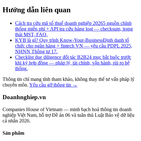
Hướng dẫn liên quan
Cách tra cứu mã số thuế doanh nghiệp 2026
5 nguồn chính
thống miễn phí + API tra cứu hàng loạt — checksum, trạng
thái MST, FAQ.
KYB là gì? Quy trình Know-Your-Business
Định danh tổ
chức cho ngân hàng + fintech VN — yêu cầu PDPL 2025,
NHNN Thông tư 17.
Checklist due diligence đối tác B2B
24 mục bắt buộc trước
khi ký hợp đồng — pháp lý, tài chính, vận hành, rủi ro hệ
thống.
Thông tin chỉ mang tính tham khảo, không thay thế tư vấn pháp lý
chuyên môn.
Yêu cầu gỡ thông tin →
Doanhnghiep.vn
Companies House of Vietnam — minh bạch hoá thông tin doanh
nghiệp Việt Nam, hỗ trợ Đề án 06 và tuân thủ Luật Bảo vệ dữ liệu
cá nhân 2026.
Sản phẩm