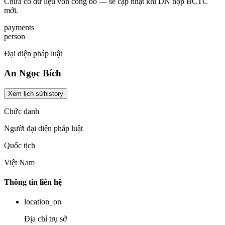
Chưa có dữ liệu vốn công bố — sẽ cập nhật khi DN nộp BCTC
mới.
payments
person
Đại diện pháp luật
An Ngọc Bích
Xem lịch sử
history
Chức danh
Người đại diện pháp luật
Quốc tịch
Việt Nam
Thông tin liên hệ
location_on
Địa chỉ trụ sở