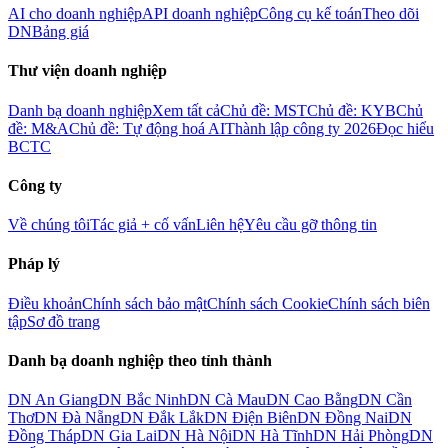
AI cho doanh nghiệp
API doanh nghiệp
Công cụ kế toán
Theo dõi
DN
Bảng giá
Thư viện doanh nghiệp
Danh bạ doanh nghiệp
Xem tất cả
Chủ đề: MST
Chủ đề: KYB
Chủ
đề: M&A
Chủ đề: Tự động hoá AI
Thành lập công ty 2026
Đọc hiểu
BCTC
Công ty
Về chúng tôi
Tác giả + cố vấn
Liên hệ
Yêu cầu gỡ thông tin
Pháp lý
Điều khoản
Chính sách bảo mật
Chính sách Cookie
Chính sách biên
tập
Sơ đồ trang
Danh bạ doanh nghiệp theo tỉnh thành
DN
An Giang
DN
Bắc Ninh
DN
Cà Mau
DN
Cao Bằng
DN
Cần
Thơ
DN
Đà Nẵng
DN
Đắk Lắk
DN
Điện Biên
DN
Đồng Nai
DN
Đồng Tháp
DN
Gia Lai
DN
Hà Nội
DN
Hà Tĩnh
DN
Hải Phòng
DN