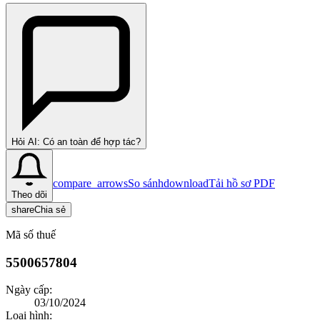
Hỏi AI: Có an toàn để hợp tác?
compare_arrows
So sánh
download
Tải hồ sơ PDF
Theo dõi
share
Chia sẻ
Mã số thuế
5500657804
Ngày cấp:
03/10/2024
Loại hình: