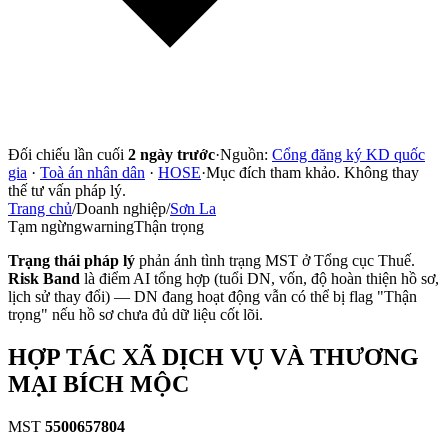
Đối chiếu lần cuối
2 ngày trước
·
Nguồn:
Cổng đăng ký KD quốc
gia
·
Toà án nhân dân
·
HOSE
·
Mục đích tham khảo. Không thay
thế tư vấn pháp lý.
Trang chủ
/
Doanh nghiệp
/
Sơn La
Tạm ngừng
warning
Thận trọng
Trạng thái pháp lý
phản ánh tình trạng MST ở Tổng cục Thuế.
Risk Band
là điểm AI tổng hợp (tuổi DN, vốn, độ hoàn thiện hồ sơ,
lịch sử thay đổi) — DN đang hoạt động vẫn có thể bị flag "Thận
trọng" nếu hồ sơ chưa đủ dữ liệu cốt lõi.
HỢP TÁC XÃ DỊCH VỤ VÀ THƯƠNG
MẠI BÍCH MỘC
MST
5500657804