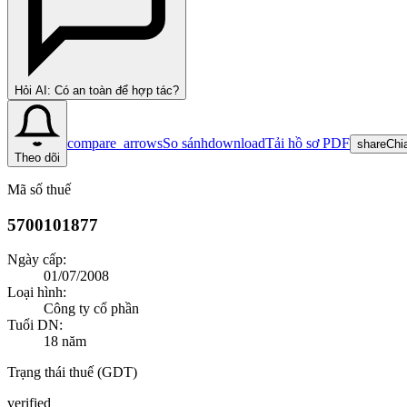
Hỏi AI: Có an toàn để hợp tác?
compare_arrows
So sánh
download
Tải hồ sơ PDF
share
Chi
Theo dõi
Mã số thuế
5700101877
Ngày cấp:
01/07/2008
Loại hình:
Công ty cổ phần
Tuổi DN:
18
năm
Trạng thái thuế (GDT)
verified