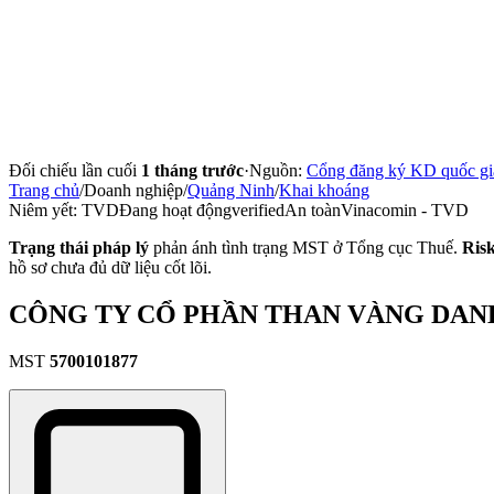
Đối chiếu lần cuối
1 tháng trước
·
Nguồn:
Cổng đăng ký KD quốc gi
Trang chủ
/
Doanh nghiệp
/
Quảng Ninh
/
Khai khoáng
Niêm yết:
TVD
Đang hoạt động
verified
An toàn
Vinacomin - TVD
Trạng thái pháp lý
phản ánh tình trạng MST ở Tổng cục Thuế.
Ris
hồ sơ chưa đủ dữ liệu cốt lõi.
CÔNG TY CỔ PHẦN THAN VÀNG DAN
MST
5700101877