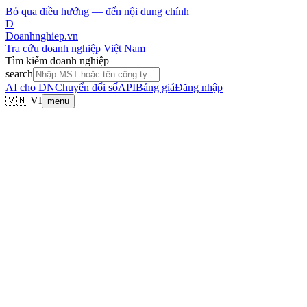
Bỏ qua điều hướng — đến nội dung chính
D
Doanhnghiep.vn
Tra cứu doanh nghiệp Việt Nam
Tìm kiếm doanh nghiệp
search
AI cho DN
Chuyển đổi số
API
Bảng giá
Đăng nhập
🇻🇳 VI
menu