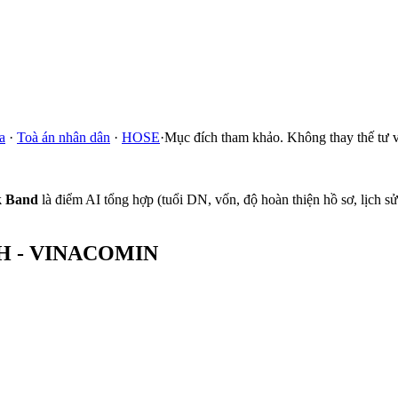
a
·
Toà án nhân dân
·
HOSE
·
Mục đích tham khảo. Không thay thế tư v
k Band
là điểm AI tổng hợp (tuổi DN, vốn, độ hoàn thiện hồ sơ, lịch 
H - VINACOMIN