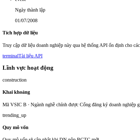
Ngày thành lập
01/07/2008
Tích hợp dữ liệu
Truy cập dữ liệu doanh nghiệp này qua hệ thống API ổn định cho các
terminal
Tài liệu API
Lĩnh vực hoạt động
construction
Khai khoáng
Mã VSIC B · Ngành nghề chính được Cổng đăng ký doanh nghiệp g
trending_up
Quy mô vốn
Quy mô vốn sẽ cập nhật khi DN nộp BCTC mới.