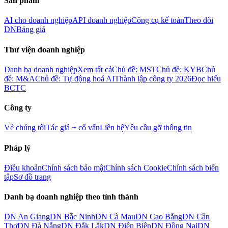
Sản phẩm
AI cho doanh nghiệp
API doanh nghiệp
Công cụ kế toán
Theo dõi
DN
Bảng giá
Thư viện doanh nghiệp
Danh bạ doanh nghiệp
Xem tất cả
Chủ đề: MST
Chủ đề: KYB
Chủ
đề: M&A
Chủ đề: Tự động hoá AI
Thành lập công ty 2026
Đọc hiểu
BCTC
Công ty
Về chúng tôi
Tác giả + cố vấn
Liên hệ
Yêu cầu gỡ thông tin
Pháp lý
Điều khoản
Chính sách bảo mật
Chính sách Cookie
Chính sách biên
tập
Sơ đồ trang
Danh bạ doanh nghiệp theo tỉnh thành
DN
An Giang
DN
Bắc Ninh
DN
Cà Mau
DN
Cao Bằng
DN
Cần
Thơ
DN
Đà Nẵng
DN
Đắk Lắk
DN
Điện Biên
DN
Đồng Nai
DN