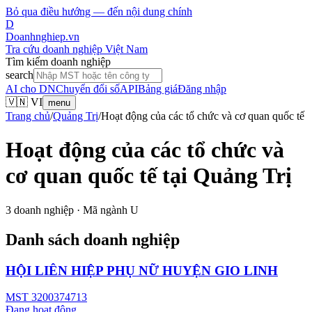
Bỏ qua điều hướng — đến nội dung chính
D
Doanhnghiep.vn
Tra cứu doanh nghiệp Việt Nam
Tìm kiếm doanh nghiệp
search
AI cho DN
Chuyển đổi số
API
Bảng giá
Đăng nhập
🇻🇳 VI
menu
Trang chủ
/
Quảng Trị
/
Hoạt động của các tổ chức và cơ quan quốc tế
Hoạt động của các tổ chức và
cơ quan quốc tế
tại
Quảng Trị
3
doanh nghiệp · Mã ngành
U
Danh sách doanh nghiệp
HỘI LIÊN HIỆP PHỤ NỮ HUYỆN GIO LINH
MST
3200374713
Đang hoạt động