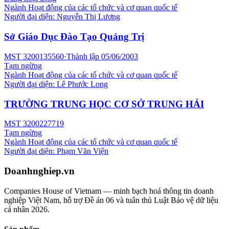
Ngành
Hoạt động của các tổ chức và cơ quan quốc tế
Người đại diện:
Nguyễn Thị Lương
Sở Giáo Dục Đào Tạo Quảng Trị
MST
3200135560
·
Thành lập
05/06/2003
Tạm ngừng
Ngành
Hoạt động của các tổ chức và cơ quan quốc tế
Người đại diện:
Lê Phước Long
TRƯỜNG TRUNG HỌC CƠ SỞ TRUNG HẢI
MST
3200227719
Tạm ngừng
Ngành
Hoạt động của các tổ chức và cơ quan quốc tế
Người đại diện:
Phạm Văn Viện
Doanhnghiep.vn
Companies House of Vietnam — minh bạch hoá thông tin doanh
nghiệp Việt Nam, hỗ trợ Đề án 06 và tuân thủ Luật Bảo vệ dữ liệu
cá nhân 2026.