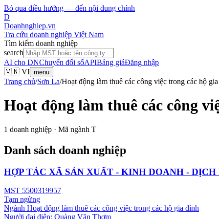
Bỏ qua điều hướng — đến nội dung chính
D
Doanhnghiep.vn
Tra cứu doanh nghiệp Việt Nam
Tìm kiếm doanh nghiệp
search
AI cho DN
Chuyển đổi số
API
Bảng giá
Đăng nhập
🇻🇳 VI
menu
Trang chủ
/
Sơn La
/
Hoạt động làm thuê các công việc trong các hộ gia
Hoạt động làm thuê các công việ
1
doanh nghiệp · Mã ngành
T
Danh sách doanh nghiệp
HỢP TÁC XÃ SẢN XUẤT - KINH DOANH - DỊC
MST
5500319957
Tạm ngừng
Ngành
Hoạt động làm thuê các công việc trong các hộ gia đình
Người đại diện:
Quàng Văn Thơm