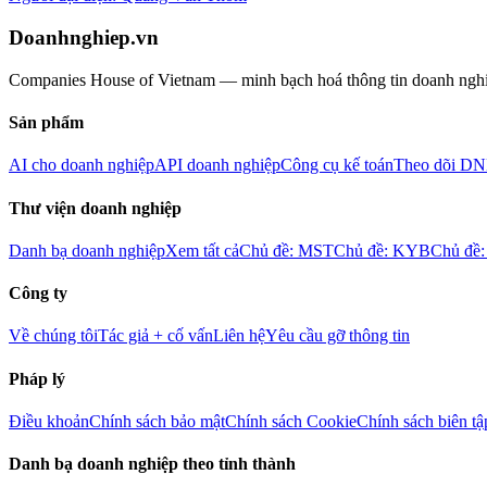
Doanhnghiep.vn
Companies House of Vietnam — minh bạch hoá thông tin doanh nghiệp
Sản phẩm
AI cho doanh nghiệp
API doanh nghiệp
Công cụ kế toán
Theo dõi DN
Thư viện doanh nghiệp
Danh bạ doanh nghiệp
Xem tất cả
Chủ đề: MST
Chủ đề: KYB
Chủ đề
Công ty
Về chúng tôi
Tác giả + cố vấn
Liên hệ
Yêu cầu gỡ thông tin
Pháp lý
Điều khoản
Chính sách bảo mật
Chính sách Cookie
Chính sách biên tậ
Danh bạ doanh nghiệp theo tỉnh thành