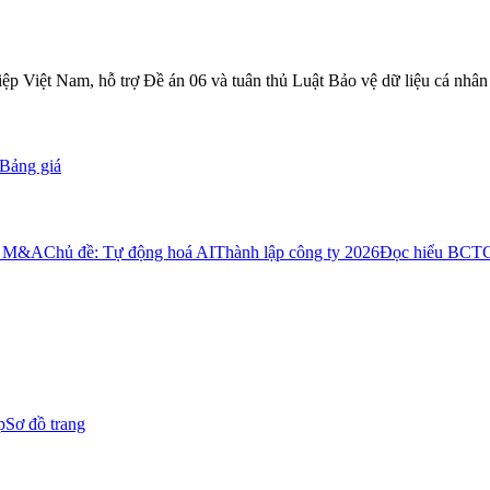
 Việt Nam, hỗ trợ Đề án 06 và tuân thủ Luật Bảo vệ dữ liệu cá nhân
Bảng giá
: M&A
Chủ đề: Tự động hoá AI
Thành lập công ty 2026
Đọc hiểu BCT
p
Sơ đồ trang