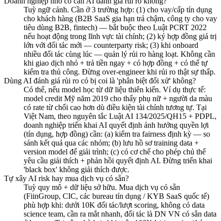
Doanh nghiệp nhỏ có cần AI đánh giá rủi ro không?
Tuỳ ngữ cảnh. Cần ở 3 trường hợp: (1) cho vay/cấp tín dụng
cho khách hàng (B2B SaaS gia hạn trả chậm, công ty cho vay
tiêu dùng B2B, fintech) — bắt buộc theo Luật PCRT 2022
nếu hoạt động trong lĩnh vực tài chính; (2) ký hợp đồng giá trị
lớn với đối tác mới — counterparty risk; (3) khi onboard
nhiều đối tác cùng lúc — quản lý rủi ro hàng loạt. Không cần
khi giao dịch nhỏ + trả tiền ngay + có hợp đồng + có thể tự
kiểm tra thủ công. Đừng over-engineer khi rủi ro thật sự thấp.
Dùng AI đánh giá rủi ro có bị coi là 'phân biệt đối xử' không?
Có thể, nếu model học từ dữ liệu thiên kiến. Ví dụ thực tế:
model credit Mỹ năm 2019 cho thấy phụ nữ + người da màu
có rate từ chối cao hơn dù điều kiện tài chính tương tự. Tại
Việt Nam, theo nguyên tắc Luật AI 134/2025/QH15 + PDPL,
doanh nghiệp triển khai AI quyết định ảnh hưởng quyền lợi
(tín dụng, hợp đồng) cần: (a) kiểm tra fairness định kỳ — so
sánh kết quả qua các nhóm; (b) lưu hồ sơ training data +
version model để giải trình; (c) có cơ chế cho phép chủ thể
yêu cầu giải thích + phản hồi quyết định AI. Đừng triển khai
'black box' không giải thích được.
Tự xây AI risk hay mua dịch vụ có sẵn?
Tuỳ quy mô + dữ liệu sở hữu. Mua dịch vụ có sẵn
(FiinGroup, CIC, các bureau tín dụng / KYB SaaS quốc tế)
phù hợp khi: dưới 10K đối tác/lượt scoring, không có data
science team, cần ra mắt nhanh, đối tác là DN VN có sẵn data