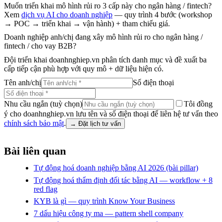
Muốn triển khai mô hình rủi ro 3 cấp này cho ngân hàng / fintech?
Xem
dịch vụ AI cho doanh nghiệp
— quy trình 4 bước (workshop
→ POC → triển khai → vận hành) + tham chiếu giá.
Doanh nghiệp anh/chị đang xây mô hình rủi ro cho ngân hàng /
fintech / cho vay B2B?
Đội triển khai doanhnghiep.vn phân tích danh mục và đề xuất ba
cấp tiếp cận phù hợp với quy mô + dữ liệu hiện có.
Tên anh/chị
Số điện thoại
Nhu cầu ngắn (tuỳ chọn)
Tôi đồng
ý cho doanhnghiep.vn lưu tên và số điện thoại để liên hệ tư vấn theo
chính sách bảo mật
.
→
Đặt lịch tư vấn
Bài liên quan
Tự động hoá doanh nghiệp bằng AI 2026 (bài pillar)
Tự động hoá thẩm định đối tác bằng AI — workflow + 8
red flag
KYB là gì — quy trình Know Your Business
7 dấu hiệu công ty ma — pattern shell company