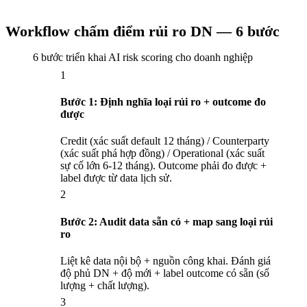
Workflow chấm điểm rủi ro DN — 6 bước
6 bước triển khai AI risk scoring cho doanh nghiệp
1
Bước 1: Định nghĩa loại rủi ro + outcome đo
được
Credit (xác suất default 12 tháng) / Counterparty
(xác suất phá hợp đồng) / Operational (xác suất
sự cố lớn 6-12 tháng). Outcome phải đo được +
label được từ data lịch sử.
2
Bước 2: Audit data sẵn có + map sang loại rủi
ro
Liệt kê data nội bộ + nguồn công khai. Đánh giá
độ phủ DN + độ mới + label outcome có sẵn (số
lượng + chất lượng).
3