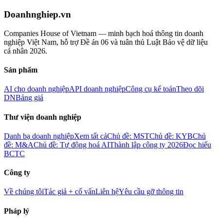
Doanhnghiep.vn
Companies House of Vietnam — minh bạch hoá thông tin doanh
nghiệp Việt Nam, hỗ trợ Đề án 06 và tuân thủ Luật Bảo vệ dữ liệu
cá nhân 2026.
Sản phẩm
AI cho doanh nghiệp
API doanh nghiệp
Công cụ kế toán
Theo dõi
DN
Bảng giá
Thư viện doanh nghiệp
Danh bạ doanh nghiệp
Xem tất cả
Chủ đề: MST
Chủ đề: KYB
Chủ
đề: M&A
Chủ đề: Tự động hoá AI
Thành lập công ty 2026
Đọc hiểu
BCTC
Công ty
Về chúng tôi
Tác giả + cố vấn
Liên hệ
Yêu cầu gỡ thông tin
Pháp lý