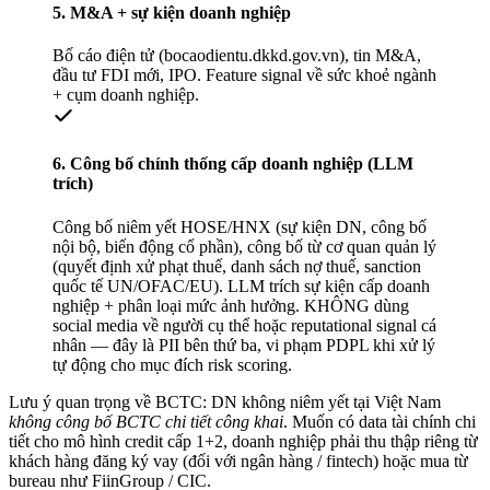
5. M&A + sự kiện doanh nghiệp
Bố cáo điện tử (bocaodientu.dkkd.gov.vn), tin M&A,
đầu tư FDI mới, IPO. Feature signal về sức khoẻ ngành
+ cụm doanh nghiệp.
6. Công bố chính thống cấp doanh nghiệp (LLM
trích)
Công bố niêm yết HOSE/HNX (sự kiện DN, công bố
nội bộ, biến động cổ phần), công bố từ cơ quan quản lý
(quyết định xử phạt thuế, danh sách nợ thuế, sanction
quốc tế UN/OFAC/EU). LLM trích sự kiện cấp doanh
nghiệp + phân loại mức ảnh hưởng. KHÔNG dùng
social media về người cụ thể hoặc reputational signal cá
nhân — đây là PII bên thứ ba, vi phạm PDPL khi xử lý
tự động cho mục đích risk scoring.
Lưu ý quan trọng về BCTC: DN không niêm yết tại Việt Nam
không công bố BCTC chi tiết công khai
. Muốn có data tài chính chi
tiết cho mô hình credit cấp 1+2, doanh nghiệp phải thu thập riêng từ
khách hàng đăng ký vay (đối với ngân hàng / fintech) hoặc mua từ
bureau như FiinGroup / CIC.