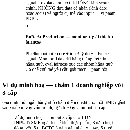
signal + explanation text. KHÔNG làm score
chính. KHÔNG đưa data cá nhân (lãnh đạo)
hoặc social về người cụ thể vào input — vi phạm
PDPL.
6
Bước 6: Production — monitor + giải thích +
fairness
Pipeline output: score + top 3 lý do + adverse
signal. Monitor data drift hằng tháng, retrain
hằng quý, eval fairness qua các nhóm hằng quý.
Cơ chế chủ thể yêu cầu giải thích + phản hồi.
Ví dụ minh hoạ — chấm 1 doanh nghiệp với
3 cấp
Giả định một ngân hàng nhỏ chấm điểm credit cho một SME ngành
sản xuất xin vay vốn lưu động 5 tỉ. Đây là output ba cấp:
Ví dụ minh hoạ — output 3 cấp cho 1 DN
INPUT:
SME ngành chế biến thực phẩm, 8 năm hoạt
động, vốn 5 tỉ, BCTC 3 năm gần nhất, xin vay 5 tỉ vốn