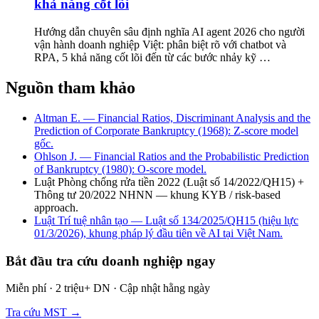
khả năng cốt lõi
Hướng dẫn chuyên sâu định nghĩa AI agent 2026 cho người
vận hành doanh nghiệp Việt: phân biệt rõ với chatbot và
RPA, 5 khả năng cốt lõi đến từ các bước nhảy kỹ
…
Nguồn tham khảo
Altman E. — Financial Ratios, Discriminant Analysis and the
Prediction of Corporate Bankruptcy (1968): Z-score model
gốc.
Ohlson J. — Financial Ratios and the Probabilistic Prediction
of Bankruptcy (1980): O-score model.
Luật Phòng chống rửa tiền 2022 (Luật số 14/2022/QH15) +
Thông tư 20/2022 NHNN — khung KYB / risk-based
approach.
Luật Trí tuệ nhân tạo — Luật số 134/2025/QH15 (hiệu lực
01/3/2026), khung pháp lý đầu tiên về AI tại Việt Nam.
Bắt đầu tra cứu doanh nghiệp ngay
Miễn phí · 2 triệu+ DN · Cập nhật hằng ngày
Tra cứu MST →