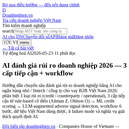
Bỏ qua điều hướng — đến nội dung chính
D
Doanhnghiep.vn
Tra cứu doanh nghiệp Việt Nam
Tìm kiếm doanh nghiệp
search
AI cho DN
Chuyển đổi số
API
Bảng giá
Đăng nhập
🇻🇳 VI
menu
← Tất cả bài viết
Tự động hoá AI
2026-05-23
·
11
phút đọc
AI đánh giá rủi ro doanh nghiệp 2026 — 3
cấp tiếp cận + workflow
Hướng dẫn chuyên sâu đánh giá rủi ro doanh nghiệp bằng AI cho
ngân hàng nhỏ / fintech / công ty cho vay B2B Việt Nam 2026:
phân biệt 3 loại rủi ro (credit / counterparty / operational), 3 cấp tiếp
cận từ rule-based cổ điển (Altman Z, Ohlson O) → ML credit
scoring → LLM-augmented adverse signal detection, workflow 6
bước, dữ liệu Việt Nam dùng được, 4 failure mode và nghĩa vụ giải
thích quyết định AI.
Đội biên tập doanhnghiep.vn
·
Companies House of Vietnam —