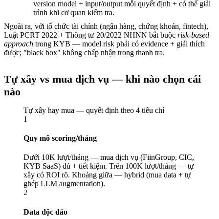
version model + input/output mỗi quyết định + có thể giải
trình khi cơ quan kiểm tra.
Ngoài ra, với tổ chức tài chính (ngân hàng, chứng khoán, fintech),
Luật PCRT 2022 + Thông tư 20/2022 NHNN bắt buộc
risk-based
approach
trong KYB — model risk phải có evidence + giải thích
được; "black box" không chấp nhận trong thanh tra.
Tự xây vs mua dịch vụ — khi nào chọn cái
nào
Tự xây hay mua — quyết định theo 4 tiêu chí
1
Quy mô scoring/tháng
Dưới 10K lượt/tháng — mua dịch vụ (FiinGroup, CIC,
KYB SaaS) đủ + tiết kiệm. Trên 100K lượt/tháng — tự
xây có ROI rõ. Khoảng giữa — hybrid (mua data + tự
ghép LLM augmentation).
2
Data độc đáo