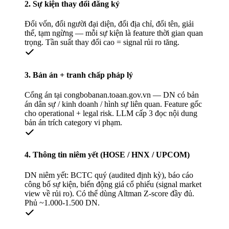
2. Sự kiện thay đổi đăng ký
Đổi vốn, đổi người đại diện, đổi địa chỉ, đổi tên, giải
thể, tạm ngừng — mỗi sự kiện là feature thời gian quan
trọng. Tần suất thay đổi cao = signal rủi ro tăng.
3. Bản án + tranh chấp pháp lý
Cổng án tại congbobanan.toaan.gov.vn — DN có bản
án dân sự / kinh doanh / hình sự liên quan. Feature gốc
cho operational + legal risk. LLM cấp 3 đọc nội dung
bản án trích category vi phạm.
4. Thông tin niêm yết (HOSE / HNX / UPCOM)
DN niêm yết: BCTC quý (audited định kỳ), báo cáo
công bố sự kiện, biến động giá cổ phiếu (signal market
view về rủi ro). Có thể dùng Altman Z-score đầy đủ.
Phủ ~1.000-1.500 DN.