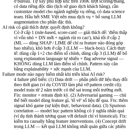
ở bureau. Tự xây phù hợp khi: trên 100K lượt scoring/tháng,
có data riêng độc đáo (lịch sử giao dịch khách hàng), cần
customize model cho ngành nghiệp vụ riêng, có data science
team. Hầu hết SME Việt nên mua dịch vụ + bổ sung LLM
augmentation cho phần đặc thù.
AI risk có giải thích được quyết định không?
Có ở cấp 1 (rule-based, score-card — giải thích dễ: 'điểm thấp
vì vốn nhỏ + DN mới + ngành rủi ro cao'), khá tốt ở cấp 2
(ML — dùng SHAP / LIME để chỉ ra feature nào đóng góp
bao nhiêu), khó hơn ở cấp 3 (LLM — black-box). Cách thực
tế: dùng cấp 1+2 cho điểm số chính, dùng cấp 3 (LLM) để bổ
sung explanation language tự nhiên + flag adverse signal —
KHÔNG dùng LLM làm điểm số chính. Pattern này cân
bằng explainability + sức mạnh của LLM.
Failure mode nào nguy hiểm nhất khi triển khai AI risk?
4 failure phổ biến: (1) Data drift — phân phối dữ liệu thay đổi
theo thời gian (ví dụ COVID làm phá vỡ pattern credit cũ);
model train từ 2 năm trước có thể sai trong môi trường mới.
Fix: monitor + retrain định kỳ. (2) Adversarial gaming — chủ
thể biết model dùng feature gì, 'tô vẽ' số liệu để qua. Fix: thêm
signal khó game (sự kiện thực, behavioral data). (3) Spurious
correlation — model học pattern không có ý nghĩa nhân quả
(ví dụ tỉnh thành tương quan với default chỉ vì historical). Fix:
kiểm tra causally bằng feature interventions. (4) Concept drift
trong LLM — kết quả LLM không nhất quán giữa các phiên