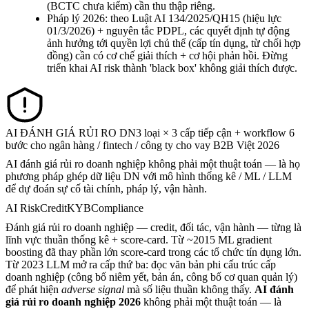
(BCTC chưa kiểm) cần thu thập riêng.
Pháp lý 2026: theo Luật AI 134/2025/QH15 (hiệu lực
01/3/2026) + nguyên tắc PDPL, các quyết định tự động
ảnh hưởng tới quyền lợi chủ thể (cấp tín dụng, từ chối hợp
đồng) cần có cơ chế giải thích + cơ hội phản hồi. Đừng
triển khai AI risk thành 'black box' không giải thích được.
AI ĐÁNH GIÁ RỦI RO DN
3 loại × 3 cấp tiếp cận + workflow 6
bước cho ngân hàng / fintech / công ty cho vay B2B Việt 2026
AI đánh giá rủi ro doanh nghiệp không phải một thuật toán — là họ
phương pháp ghép dữ liệu DN với mô hình thống kê / ML / LLM
để dự đoán sự cố tài chính, pháp lý, vận hành.
AI Risk
Credit
KYB
Compliance
Đánh giá rủi ro doanh nghiệp — credit, đối tác, vận hành — từng là
lĩnh vực thuần thống kê + score-card. Từ ~2015 ML gradient
boosting đã thay phần lớn score-card trong các tổ chức tín dụng lớn.
Từ 2023 LLM mở ra cấp thứ ba: đọc văn bản phi cấu trúc cấp
doanh nghiệp (công bố niêm yết, bản án, công bố cơ quan quản lý)
để phát hiện
adverse signal
mà số liệu thuần không thấy.
AI đánh
giá rủi ro doanh nghiệp 2026
không phải một thuật toán — là