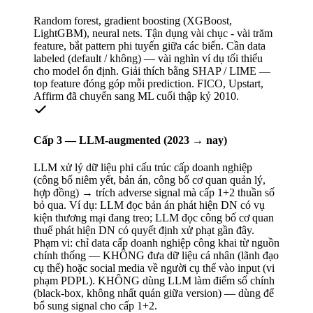
Random forest, gradient boosting (XGBoost,
LightGBM), neural nets. Tận dụng vài chục - vài trăm
feature, bắt pattern phi tuyến giữa các biến. Cần data
labeled (default / không) — vài nghìn ví dụ tối thiểu
cho model ổn định. Giải thích bằng SHAP / LIME —
top feature đóng góp mỗi prediction. FICO, Upstart,
Affirm đã chuyển sang ML cuối thập kỷ 2010.
Cấp 3 — LLM-augmented (2023 → nay)
LLM xử lý dữ liệu phi cấu trúc cấp doanh nghiệp
(công bố niêm yết, bản án, công bố cơ quan quản lý,
hợp đồng) → trích adverse signal mà cấp 1+2 thuần số
bỏ qua. Ví dụ: LLM đọc bản án phát hiện DN có vụ
kiện thương mại đang treo; LLM đọc công bố cơ quan
thuế phát hiện DN có quyết định xử phạt gần đây.
Phạm vi: chỉ data cấp doanh nghiệp công khai từ nguồn
chính thống — KHÔNG đưa dữ liệu cá nhân (lãnh đạo
cụ thể) hoặc social media về người cụ thể vào input (vi
phạm PDPL). KHÔNG dùng LLM làm điểm số chính
(black-box, không nhất quán giữa version) — dùng để
bổ sung signal cho cấp 1+2.