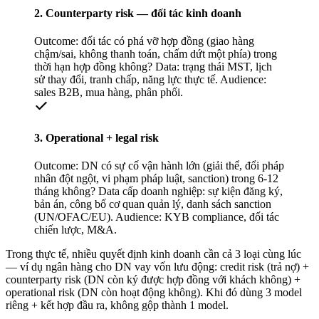
2. Counterparty risk — đối tác kinh doanh
Outcome: đối tác có phá vỡ hợp đồng (giao hàng
chậm/sai, không thanh toán, chấm dứt một phía) trong
thời hạn hợp đồng không? Data: trạng thái MST, lịch
sử thay đổi, tranh chấp, năng lực thực tế. Audience:
sales B2B, mua hàng, phân phối.
3. Operational + legal risk
Outcome: DN có sự cố vận hành lớn (giải thể, đổi pháp
nhân đột ngột, vi phạm pháp luật, sanction) trong 6-12
tháng không? Data cấp doanh nghiệp: sự kiện đăng ký,
bản án, công bố cơ quan quản lý, danh sách sanction
(UN/OFAC/EU). Audience: KYB compliance, đối tác
chiến lược, M&A.
Trong thực tế, nhiều quyết định kinh doanh cần cả 3 loại cùng lúc
— ví dụ ngân hàng cho DN vay vốn lưu động: credit risk (trả nợ) +
counterparty risk (DN còn ký được hợp đồng với khách không) +
operational risk (DN còn hoạt động không). Khi đó dùng 3 model
riêng + kết hợp đầu ra, không gộp thành 1 model.