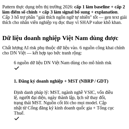
Pattern thực dụng trên thị trường 2026:
cấp 1 làm baseline + cấp 2
làm điểm số chính + cấp 3 làm signal bổ sung + explanation
.
Cấp 3 hỗ trợ phần "giải thích ngôn ngữ tự nhiên" tốt — gen text giải
thích cho nhân viên nghiệp vụ đọc thay vì SHAP value khô khan.
Dữ liệu doanh nghiệp Việt Nam dùng được
Chất lượng AI risk phụ thuộc dữ liệu vào. 6 nguồn công khai chính
cho DN Việt — kết hợp tạo bức tranh rộng:
6 nguồn dữ liệu DN Việt Nam dùng cho mô hình risk
1. Đăng ký doanh nghiệp + MST (NBRP / GDT)
Định danh pháp lý: MST, ngành nghề VSIC, vốn điều
lệ, người đại diện, ngày thành lập, lịch sử thay đổi,
trạng thái MST. Nguồn cốt lõi cho mọi model. Cập
nhật từ Cổng đăng ký kinh doanh quốc gia + Tổng cục
Thuế.