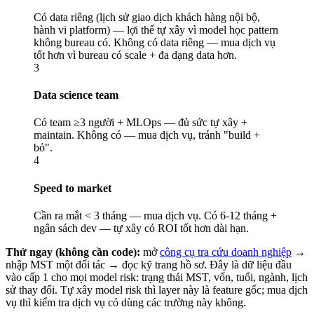
Có data riêng (lịch sử giao dịch khách hàng nội bộ,
hành vi platform) — lợi thế tự xây vì model học pattern
không bureau có. Không có data riêng — mua dịch vụ
tốt hơn vì bureau có scale + đa dạng data hơn.
3
Data science team
Có team ≥3 người + MLOps — đủ sức tự xây +
maintain. Không có — mua dịch vụ, tránh "build +
bỏ".
4
Speed to market
Cần ra mắt < 3 tháng — mua dịch vụ. Có 6-12 tháng +
ngân sách dev — tự xây có ROI tốt hơn dài hạn.
Thử ngay (không cần code):
mở
công cụ tra cứu doanh nghiệp
→
nhập MST một đối tác → đọc kỹ trang hồ sơ. Đây là dữ liệu đầu
vào cấp 1 cho mọi model risk: trạng thái MST, vốn, tuổi, ngành, lịch
sử thay đổi. Tự xây model risk thì layer này là feature gốc; mua dịch
vụ thì kiểm tra dịch vụ có dùng các trường này không.