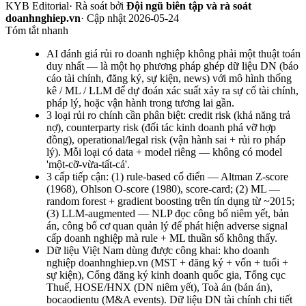
KYB Editorial
·
Rà soát bởi
Đội ngũ biên tập và rà soát
doanhnghiep.vn
· Cập nhật
2026-05-24
Tóm tắt nhanh
AI đánh giá rủi ro doanh nghiệp không phải một thuật toán
duy nhất — là một họ phương pháp ghép dữ liệu DN (báo
cáo tài chính, đăng ký, sự kiện, news) với mô hình thống
kê / ML / LLM để dự đoán xác suất xảy ra sự cố tài chính,
pháp lý, hoặc vận hành trong tương lai gần.
3 loại rủi ro chính cần phân biệt: credit risk (khả năng trả
nợ), counterparty risk (đối tác kinh doanh phá vỡ hợp
đồng), operational/legal risk (vận hành sai + rủi ro pháp
lý). Mỗi loại có data + model riêng — không có model
'một-cỡ-vừa-tất-cả'.
3 cấp tiếp cận: (1) rule-based cổ điển — Altman Z-score
(1968), Ohlson O-score (1980), score-card; (2) ML —
random forest + gradient boosting trên tín dụng từ ~2015;
(3) LLM-augmented — NLP đọc công bố niêm yết, bản
án, công bố cơ quan quản lý để phát hiện adverse signal
cấp doanh nghiệp mà rule + ML thuần số không thấy.
Dữ liệu Việt Nam dùng được công khai: kho doanh
nghiệp doanhnghiep.vn (MST + đăng ký + vốn + tuổi +
sự kiện), Cổng đăng ký kinh doanh quốc gia, Tổng cục
Thuế, HOSE/HNX (DN niêm yết), Toà án (bản án),
bocaodientu (M&A events). Dữ liệu DN tài chính chi tiết