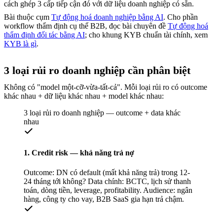
cách ghép 3 cấp tiếp cận đó với dữ liệu doanh nghiệp có sẵn.
Bài thuộc cụm
Tự động hoá doanh nghiệp bằng AI
. Cho phần
workflow thẩm định cụ thể B2B, đọc bài chuyên đề
Tự động hoá
thẩm định đối tác bằng AI
; cho khung KYB chuẩn tài chính, xem
KYB là gì
.
3 loại rủi ro doanh nghiệp cần phân biệt
Không có "model một-cỡ-vừa-tất-cả". Mỗi loại rủi ro có outcome
khác nhau + dữ liệu khác nhau + model khác nhau:
3 loại rủi ro doanh nghiệp — outcome + data khác
nhau
1. Credit risk — khả năng trả nợ
Outcome: DN có default (mất khả năng trả) trong 12-
24 tháng tới không? Data chính: BCTC, lịch sử thanh
toán, dòng tiền, leverage, profitability. Audience: ngân
hàng, công ty cho vay, B2B SaaS gia hạn trả chậm.