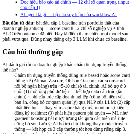
Đọc hiểu báo cáo tài chính — 12 chỉ số quan trọng (input
cho cấp 1)
AI agent là gì — bộ não suy luận của workflow AI
Bắt đầu từ đâu:
bắt đầu cấp 1 baseline trên portfolio thật của
doanh nghiệp anh/chị — score-card 8-12 chỉ số nghiệp vụ + tính
AUC trên outcome đã biết. Đây là điểm tham chiếu mọi model sau
phải vượt qua. Đừng nhảy thẳng cấp 3 LLM khi chưa có baseline.
Câu hỏi thường gặp
AI đánh giá rủi ro doanh nghiệp khác chấm tín dụng truyền thống
thế nào?
Chấm tín dụng truyền thống dùng rule-based hoặc score-card
thống kê (Altman Z-score, Ohlson O-score, các score-card
nội bộ ngân hàng) trên ~5-10 chỉ số tài chính. AI bổ trợ ở 3
chỗ: (1) mở rộng phổ dữ liệu — kết hợp data cấu trúc (tài
chính) + phi cấu trúc cấp doanh nghiệp (công bố niêm yết,
bản án, công bố cơ quan quản lý) qua NLP của LLM; (2) cập
nhật liên tục — thay vì re-score hàng quý, monitor sự kiện
đăng ký realtime; (3) phát hiện pattern phi tuyến — ML như
gradient boosting bắt được tương tác giữa các biến mà rule
cứng bỏ sót. Lưu ý: AI bổ trợ chứ không thay model truyền
thống — kết hợp cả 3 cấp thường tốt hơn dùng riêng cấp 3.