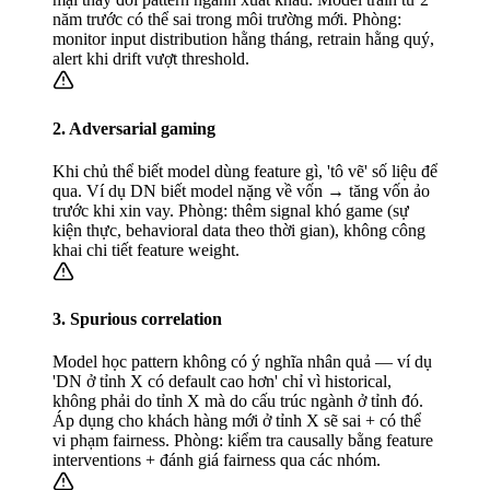
năm trước có thể sai trong môi trường mới. Phòng:
monitor input distribution hằng tháng, retrain hằng quý,
alert khi drift vượt threshold.
2. Adversarial gaming
Khi chủ thể biết model dùng feature gì, 'tô vẽ' số liệu để
qua. Ví dụ DN biết model nặng về vốn → tăng vốn ảo
trước khi xin vay. Phòng: thêm signal khó game (sự
kiện thực, behavioral data theo thời gian), không công
khai chi tiết feature weight.
3. Spurious correlation
Model học pattern không có ý nghĩa nhân quả — ví dụ
'DN ở tỉnh X có default cao hơn' chỉ vì historical,
không phải do tỉnh X mà do cấu trúc ngành ở tỉnh đó.
Áp dụng cho khách hàng mới ở tỉnh X sẽ sai + có thể
vi phạm fairness. Phòng: kiểm tra causally bằng feature
interventions + đánh giá fairness qua các nhóm.