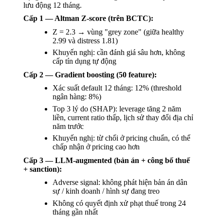
lưu động 12 tháng.
Cấp 1 — Altman Z-score (trên BCTC):
Z = 2.3 → vùng "grey zone" (giữa healthy
2.99 và distress 1.81)
Khuyến nghị: cần đánh giá sâu hơn, không
cấp tín dụng tự động
Cấp 2 — Gradient boosting (50 feature):
Xác suất default 12 tháng: 12% (threshold
ngân hàng: 8%)
Top 3 lý do (SHAP): leverage tăng 2 năm
liền, current ratio thấp, lịch sử thay đổi địa chỉ
năm trước
Khuyến nghị: từ chối ở pricing chuẩn, có thể
chấp nhận ở pricing cao hơn
Cấp 3 — LLM-augmented (bản án + công bố thuế
+ sanction):
Adverse signal: không phát hiện bản án dân
sự / kinh doanh / hình sự đang treo
Không có quyết định xử phạt thuế trong 24
tháng gần nhất