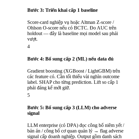
Bước 3: Triển khai cấp 1 baseline
Score-card nghiệp vụ hoặc Altman Z-score /
Ohlson O-score nếu có BCTC. Đo AUC trên
holdout — đây là baseline mọi model sau phải
vượt.
4
Bước 4: Bổ sung cấp 2 (ML) nếu data đủ
Gradient boosting (XGBoost / LightGBM) trên
các feature có. Cần tối thiểu vài nghìn outcome
label. SHAP cho từng prediction. Lift so cấp 1
phải đáng kể mới giữ.
5
Bước 5: Bổ sung cấp 3 (LLM) cho adverse
signal
LLM enterprise (có DPA) đọc công bố niêm yết /
bản án / công bố cơ quan quản lý → flag adverse
signal cấp doanh nghiệp. Output gồm danh sách