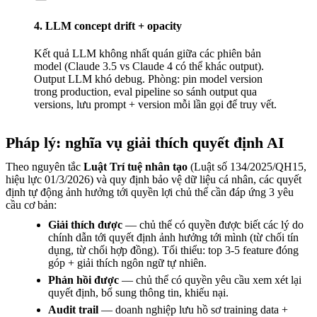
4. LLM concept drift + opacity
Kết quả LLM không nhất quán giữa các phiên bản
model (Claude 3.5 vs Claude 4 có thể khác output).
Output LLM khó debug. Phòng: pin model version
trong production, eval pipeline so sánh output qua
versions, lưu prompt + version mỗi lần gọi để truy vết.
Pháp lý: nghĩa vụ giải thích quyết định AI
Theo nguyên tắc
Luật Trí tuệ nhân tạo
(Luật số 134/2025/QH15,
hiệu lực 01/3/2026) và quy định bảo vệ dữ liệu cá nhân, các quyết
định tự động ảnh hưởng tới quyền lợi chủ thể cần đáp ứng 3 yêu
cầu cơ bản:
Giải thích được
— chủ thể có quyền được biết các lý do
chính dẫn tới quyết định ảnh hưởng tới mình (từ chối tín
dụng, từ chối hợp đồng). Tối thiểu: top 3-5 feature đóng
góp + giải thích ngôn ngữ tự nhiên.
Phản hồi được
— chủ thể có quyền yêu cầu xem xét lại
quyết định, bổ sung thông tin, khiếu nại.
Audit trail
— doanh nghiệp lưu hồ sơ training data +