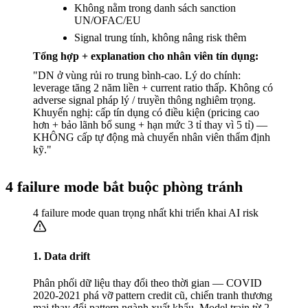
Không nằm trong danh sách sanction
UN/OFAC/EU
Signal trung tính, không nâng risk thêm
Tổng hợp + explanation cho nhân viên tín dụng:
"DN ở vùng rủi ro trung bình-cao. Lý do chính:
leverage tăng 2 năm liền + current ratio thấp. Không có
adverse signal pháp lý / truyền thông nghiêm trọng.
Khuyến nghị: cấp tín dụng có điều kiện (pricing cao
hơn + bảo lãnh bổ sung + hạn mức 3 tỉ thay vì 5 tỉ) —
KHÔNG cấp tự động mà chuyển nhân viên thẩm định
kỹ."
4 failure mode bắt buộc phòng tránh
4 failure mode quan trọng nhất khi triển khai AI risk
1. Data drift
Phân phối dữ liệu thay đổi theo thời gian — COVID
2020-2021 phá vỡ pattern credit cũ, chiến tranh thương
mại thay đổi pattern ngành xuất khẩu. Model train từ 2