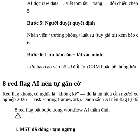
AI đọc raw data → viết tóm tắt 1 trang → đối chiếu chéo
5
Bước 5: Người duyệt quyết định
Nhân viên / trưởng phòng / luật sư (tuỳ giá trị) xem báo
6
Bước 6: Lưu báo cáo + tái xác minh
Lưu báo cáo vào hồ sơ đối tác (CRM hoặc hệ thống lưu trữ
8 red flag AI nên tự gắn cờ
Red flag không có nghĩa là "không ký" — đó là tín hiệu cần người xem 
nghiệp 2026 — risk scoring framework). Danh sách AI nên flag tự đ
8 red flag bắt buộc trong workflow AI thẩm định
1. MST đã đóng / tạm ngừng