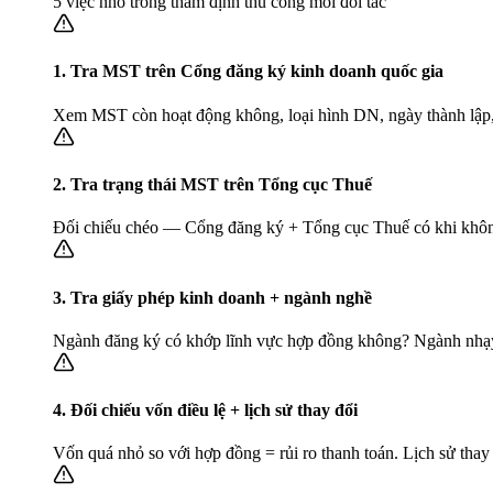
5 việc nhỏ trong thẩm định thủ công mỗi đối tác
1. Tra MST trên Cổng đăng ký kinh doanh quốc gia
Xem MST còn hoạt động không, loại hình DN, ngày thành lập, 
2. Tra trạng thái MST trên Tổng cục Thuế
Đối chiếu chéo — Cổng đăng ký + Tổng cục Thuế có khi không
3. Tra giấy phép kinh doanh + ngành nghề
Ngành đăng ký có khớp lĩnh vực hợp đồng không? Ngành nhạy 
4. Đối chiếu vốn điều lệ + lịch sử thay đổi
Vốn quá nhỏ so với hợp đồng = rủi ro thanh toán. Lịch sử thay