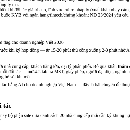
công ty ma.
hi đối tác giá trị cao, lĩnh vực rủi ro pháp lý (xuất khẩu nhạy cảm, f
uộc KYB với ngân hàng/fintech/chứng khoán; NĐ 23/2024 yêu cầu k
d flag cho doanh nghiệp Việt 2026
trước khi ký hợp đồng — từ 15-20 phút thủ công xuống 2-3 phút nhờ A
 nhà cung cấp, khách hàng lớn, đại lý phân phối. Bỏ qua khâu
thẩm đ
mỗi đối tác — mở 4-5 tab tra MST, giấy phép, người đại diện, ngành n
g bỏ sót khi mệt.
đối tác bằng AI cho doanh nghiệp Việt Nam — đây là bài chuyên đề thu
 tác
 nay bộ phận sale đưa danh sách 20 nhà cung cấp mới cần ký khung hợ
: