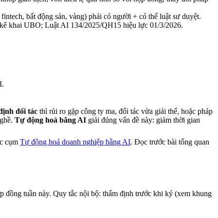
intech, bất động sản, vàng) phải có người + có thể luật sư duyệt.
ê khai UBO; Luật AI 134/2025/QH15 hiệu lực 01/3/2026.
I.
ịnh đối tác
thì rủi ro gặp công ty ma, đối tác vừa giải thể, hoặc pháp
ghề.
Tự động hoá bằng AI
giải đúng vấn đề này: giảm thời gian
ộc cụm
Tự động hoá doanh nghiệp bằng AI
. Đọc trước bài tổng quan
p đồng tuần này. Quy tắc nội bộ: thẩm định trước khi ký (xem khung