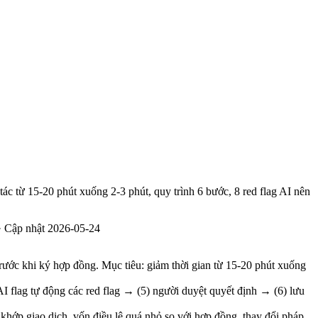
ác từ 15-20 phút xuống 2-3 phút, quy trình 6 bước, 8 red flag AI nên
· Cập nhật
2026-05-24
rước khi ký hợp đồng. Mục tiêu: giảm thời gian từ 15-20 phút xuống
I flag tự động các red flag → (5) người duyệt quyết định → (6) lưu
hớp giao dịch, vốn điều lệ quá nhỏ so với hợp đồng, thay đổi pháp