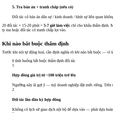
5. Tra bản án + tranh chấp (nếu có)
Đối tác có bản án dân sự / kinh doanh / hình sự liên quan khô
20 đối tác × 15-20 phút =
5-7 giờ làm việc
chỉ cho khâu thẩm định. M
ty ma hoặc đối tác có tranh chấp lọt vào.
Khi nào bắt buộc thẩm định
Trước khi nói tự động hoá, cần định nghĩa rõ
khi nào
bắt buộc — vì l
6 tình huống bắt buộc thẩm định đối tác
1
Hợp đồng giá trị từ ~100 triệu trở lên
Ngưỡng này là gợi ý — tuỳ doanh nghiệp đặt mức riêng. Trên ngư
2
Đối tác lần đầu ký hợp đồng
Không có lịch sử giao dịch nội bộ để dựa vào — phải dựa hoà