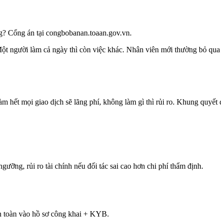
ng? Cổng án tại congbobanan.toaan.gov.vn.
ột người làm cả ngày thì còn việc khác. Nhân viên mới thường bỏ qua 
àm hết mọi giao dịch sẽ lãng phí, không làm gì thì rủi ro. Khung quyết 
ỡng, rủi ro tài chính nếu đối tác sai cao hơn chi phí thẩm định.
n toàn vào hồ sơ công khai + KYB.