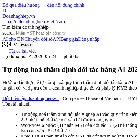
Bỏ qua điều hướng — đến nội dung chính
D
Doanhnghiep.vn
Tra cứu doanh nghiệp Việt Nam
Tìm kiếm doanh nghiệp
search
AI cho DN
Chuyển đổi số
API
Bảng giá
Đăng nhập
🇻🇳 VI
menu
← Tất cả bài viết
Tự động hoá AI
2026-05-23
·
11
phút đọc
Tự động hoá thẩm định đối tác bằng AI 20
Hướng dẫn thực tế tự động hoá quy trình thẩm định đối tác bằng AI c
tự gắn cờ, ví dụ tra cứu 1 doanh nghiệp thực tế, và pháp lý KYB 
Đội biên tập doanhnghiep.vn
·
Companies House of Vietnam — KYB 
Tóm tắt nhanh
Tự động hoá thẩm định đối tác = ghép AI vào quy trình kiể
2-3 phút mỗi đối tác mà vẫn bắt được công ty ma.
Workflow 6 bước: (1) nhận MST/tên đối tác → (2) hệ thống k
báo cáo vào hồ sơ đối tác.
8 red flag AI nên tự gắn cờ: MST đã đóng/tạm ngừng, DN dư