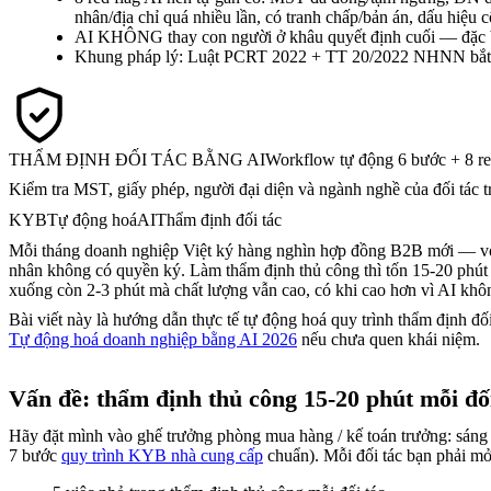
nhân/địa chỉ quá nhiều lần, có tranh chấp/bản án, dấu hiệu 
AI KHÔNG thay con người ở khâu quyết định cuối — đặc biệt k
Khung pháp lý: Luật PCRT 2022 + TT 20/2022 NHNN bắt b
THẨM ĐỊNH ĐỐI TÁC BẰNG AI
Workflow tự động 6 bước + 8 re
Kiểm tra MST, giấy phép, người đại diện và ngành nghề của đối tác 
KYB
Tự động hoá
AI
Thẩm định đối tác
Mỗi tháng doanh nghiệp Việt ký hàng nghìn hợp đồng B2B mới — với
nhân không có quyền ký. Làm thẩm định thủ công thì tốn 15-20 phút 
xuống còn 2-3 phút mà chất lượng vẫn cao, có khi cao hơn vì AI khôn
Bài viết này là hướng dẫn thực tế tự động hoá quy trình thẩm định 
Tự động hoá doanh nghiệp bằng AI 2026
nếu chưa quen khái niệm.
Vấn đề: thẩm định thủ công 15-20 phút mỗi đối
Hãy đặt mình vào ghế trưởng phòng mua hàng / kế toán trưởng: sáng
7 bước
quy trình KYB nhà cung cấp
chuẩn). Mỗi đối tác bạn phải mở