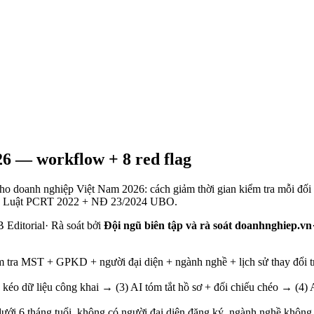
26 — workflow + 8 red flag
ho doanh nghiệp Việt Nam 2026: cách giảm thời gian kiểm tra mỗi đối t
theo Luật PCRT 2022 + NĐ 23/2024 UBO.
Editorial
·
Rà soát bởi
Đội ngũ biên tập và rà soát doanhnghiep.vn
m tra MST + GPKD + người đại diện + ngành nghề + lịch sử thay đổi t
éo dữ liệu công khai → (3) AI tóm tắt hồ sơ + đối chiếu chéo → (4) A
ới 6 tháng tuổi, không có người đại diện đăng ký, ngành nghề không k