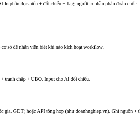
AI lo phần đọc-hiểu + đối chiếu + flag; người lo phần phán đoán cuối:
 — cơ sở để nhân viên biết khi nào kích hoạt workflow.
+ tranh chấp + UBO. Input cho AI đối chiếu.
 gia, GDT) hoặc API tổng hợp (như doanhnghiep.vn). Ghi nguồn + thời 