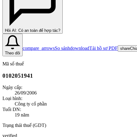
Hỏi AI: Có an toàn để hợp tác?
compare_arrows
So sánh
download
Tải hồ sơ PDF
share
Chi
Theo dõi
Mã số thuế
0102051941
Ngày cấp:
26/09/2006
Loại hình:
Công ty cổ phần
Tuổi DN:
19
năm
Trạng thái thuế (GDT)
verified