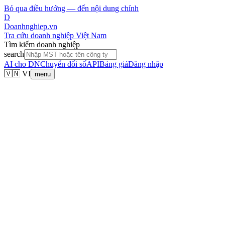
Bỏ qua điều hướng — đến nội dung chính
D
Doanhnghiep.vn
Tra cứu doanh nghiệp Việt Nam
Tìm kiếm doanh nghiệp
search
AI cho DN
Chuyển đổi số
API
Bảng giá
Đăng nhập
🇻🇳 VI
menu