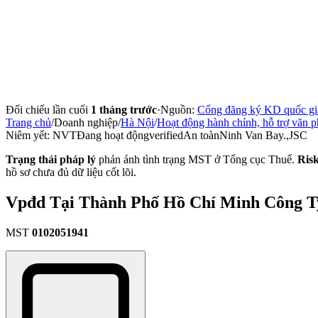
Đối chiếu lần cuối
1 tháng trước
·
Nguồn:
Cổng đăng ký KD quốc gi
Trang chủ
/
Doanh nghiệp
/
Hà Nội
/
Hoạt động hành chính, hỗ trợ văn p
Niêm yết:
NVT
Đang hoạt động
verified
An toàn
Ninh Van Bay.,JSC
Trạng thái pháp lý
phản ánh tình trạng MST ở Tổng cục Thuế.
Ris
hồ sơ chưa đủ dữ liệu cốt lõi.
Vpđd Tại Thành Phố Hồ Chí Minh Công Ty
MST
0102051941