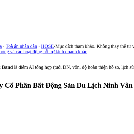
a
·
Toà án nhân dân
·
HOSE
·
Mục đích tham khảo. Không thay thế tư v
hòng và các hoạt động hỗ trợ kinh doanh khác
k Band
là điểm AI tổng hợp (tuổi DN, vốn, độ hoàn thiện hồ sơ, lịch 
 Cổ Phần Bất Động Sản Du Lịch Ninh Vân 