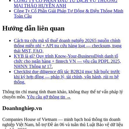
CÔNG TY CỔ PHẦN ĐẦU TƯ DỊCH VỤ THƯƠNG
MẠI THẢO HUYỀN ANH
Công Ty Cổ Phần Giải Pháp Tự Động & Điện Thông Minh
Toàn Cầu
Hướng dẫn liên quan
Cách tra cứu mã số thuế doanh nghiệp 2026
5 nguồn chính
thống miễn phí + API tra cứu hàng loạt — checksum, trạng
thái MST, FAQ.
KYB là gì? Quy trình Know-Your-Business
Định danh tổ
chức cho ngân hàng + fintech VN — yêu cầu PDPL 2025,
NHNN Thông tư 17.
Checklist due diligence đối tác B2B
24 mục bắt buộc trước
khi ký hợp đồng — pháp lý, tài chính, vận hành, rủi ro hệ
thống.
Thông tin chỉ mang tính tham khảo, không thay thế tư vấn pháp lý
chuyên môn.
Yêu cầu gỡ thông tin →
Doanhnghiep.vn
Companies House of Vietnam — minh bạch hoá thông tin doanh
nghiệp Việt Nam, hỗ trợ Đề án 06 và tuân thủ Luật Bảo vệ dữ liệu