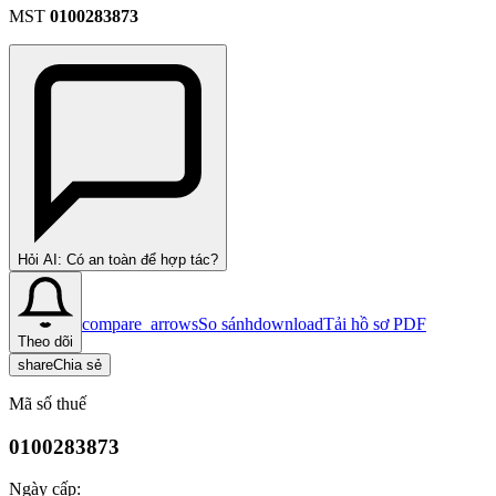
MST
0100283873
Hỏi AI: Có an toàn để hợp tác?
compare_arrows
So sánh
download
Tải hồ sơ PDF
Theo dõi
share
Chia sẻ
Mã số thuế
0100283873
Ngày cấp: