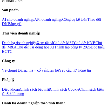
cá nhân 2026.
Sản phẩm
AI cho doanh nghiệp
API doanh nghiệp
Công cụ kế toán
Theo dõi
DN
Bảng giá
Thư viện doanh nghiệp
Danh bạ doanh nghiệp
Xem tất cả
Chủ đề: MST
Chủ đề: KYB
Chủ
đề: M&A
Chủ đề: Tự động hoá AI
Thành lập công ty 2026
Đọc hiểu
BCTC
Công ty
Về chúng tôi
Tác giả + cố vấn
Liên hệ
Yêu cầu gỡ thông tin
Pháp lý
Điều khoản
Chính sách bảo mật
Chính sách Cookie
Chính sách biên
tập
Sơ đồ trang
Danh bạ doanh nghiệp theo tỉnh thành