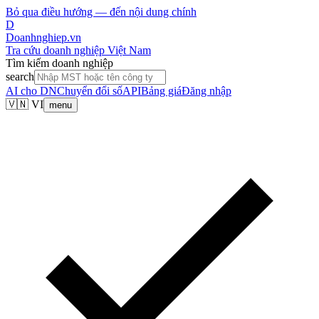
Bỏ qua điều hướng — đến nội dung chính
D
Doanhnghiep.vn
Tra cứu doanh nghiệp Việt Nam
Tìm kiếm doanh nghiệp
search
AI cho DN
Chuyển đổi số
API
Bảng giá
Đăng nhập
🇻🇳 VI
menu