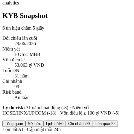
analytics
KYB Snapshot
6 tín hiệu chấm 5 giây
Đối chiếu lần cuối
29/06/2026
Niêm yết
HOSE: MBB
Vốn điều lệ
53.063 tỷ VND
Tuổi DN
31 năm
Chi nhánh
99
Risk band
An toàn
Lý do risk:
31 năm hoạt động (-8) · Niêm yết
HOSE/HNX/UPCOM (-18) · Vốn điều lệ ≥ 100 tỷ VND (-5)
Tổng quan
Sở hữu
Lịch sử
50
Chi nhánh
99
Liên quan
22
Tóm tắt AI · Cập nhật mỗi 24h