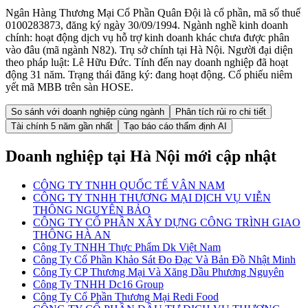
Ngân Hàng Thương Mại Cổ Phần Quân Đội là cổ phần, mã số thuế
0100283873, đăng ký ngày 30/09/1994. Ngành nghề kinh doanh
chính: hoạt động dịch vụ hỗ trợ kinh doanh khác chưa được phân
vào đâu (mã ngành N82). Trụ sở chính tại Hà Nội. Người đại diện
theo pháp luật: Lê Hữu Đức. Tính đến nay doanh nghiệp đã hoạt
động 31 năm. Trạng thái đăng ký: đang hoạt động. Cổ phiếu niêm
yết mã MBB trên sàn HOSE.
So sánh với doanh nghiệp cùng ngành
Phân tích rủi ro chi tiết
Tài chính 5 năm gần nhất
Tạo báo cáo thẩm định AI
Doanh nghiệp
tại Hà Nội
mới cập nhật
CÔNG TY TNHH QUỐC TẾ VÂN NAM
CÔNG TY TNHH THƯƠNG MẠI DỊCH VỤ VIỄN
THÔNG NGUYÊN BẢO
CÔNG TY CỔ PHẦN XÂY DỰNG CÔNG TRÌNH GIAO
THÔNG HÀ AN
Công Ty TNHH Thực Phẩm Dk Việt Nam
Công Ty Cổ Phần Khảo Sát Đo Đạc Và Bản Đồ Nhật Minh
Công Ty CP Thương Mại Và Xăng Dầu Phương Nguyên
Công Ty TNHH Dc16 Group
Công Ty Cổ Phần Thương Mại Redi Food