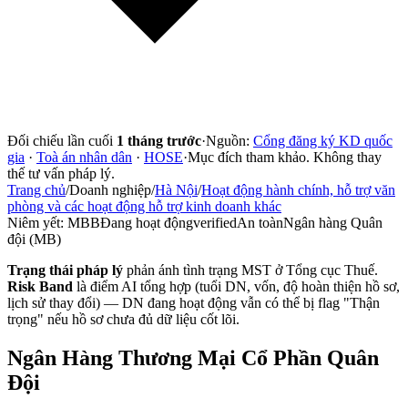
Đối chiếu lần cuối
1 tháng trước
·
Nguồn:
Cổng đăng ký KD quốc
gia
·
Toà án nhân dân
·
HOSE
·
Mục đích tham khảo. Không thay
thế tư vấn pháp lý.
Trang chủ
/
Doanh nghiệp
/
Hà Nội
/
Hoạt động hành chính, hỗ trợ văn
phòng và các hoạt động hỗ trợ kinh doanh khác
Niêm yết:
MBB
Đang hoạt động
verified
An toàn
Ngân hàng Quân
đội (MB)
Trạng thái pháp lý
phản ánh tình trạng MST ở Tổng cục Thuế.
Risk Band
là điểm AI tổng hợp (tuổi DN, vốn, độ hoàn thiện hồ sơ,
lịch sử thay đổi) — DN đang hoạt động vẫn có thể bị flag "Thận
trọng" nếu hồ sơ chưa đủ dữ liệu cốt lõi.
Ngân Hàng Thương Mại Cổ Phần Quân
Đội