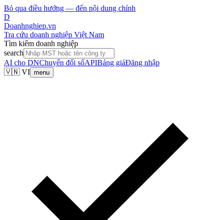
Bỏ qua điều hướng — đến nội dung chính
D
Doanhnghiep.vn
Tra cứu doanh nghiệp Việt Nam
Tìm kiếm doanh nghiệp
search
AI cho DN
Chuyển đổi số
API
Bảng giá
Đăng nhập
🇻🇳 VI
menu