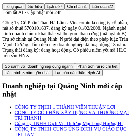
Tổng quan
Sở hữu
Lịch sử
7
Chi nhánh
1
Liên quan
22
Tóm tắt AI · Cập nhật mỗi 24h
Công Ty Cổ Phần Than Hà Lầm - Vinacomin là công ty cổ phần,
mã số thuế 5700101637, đăng ký ngày 01/02/2008. Ngành nghề
kinh doanh chính: khai thác và thu gom than cứng (mã ngành B).
Trụ sở chính tại Quảng Ninh. Người đại diện theo pháp luật: Trần
Mạnh Cường. Tính đến nay doanh nghiệp đã hoạt động 18 năm.
Trạng thái đăng ký: đang hoạt động. Cổ phiếu niêm yết mã HLC
trên sàn HNX.
So sánh với doanh nghiệp cùng ngành
Phân tích rủi ro chi tiết
Tài chính 5 năm gần nhất
Tạo báo cáo thẩm định AI
Doanh nghiệp
tại Quảng Ninh
mới cập
nhật
CÔNG TY TNHH 1 THÀNH VIÊN THUẬN LỢI
CÔNG TY CỔ PHẦN XÂY DỰNG VÀ THƯƠNG MẠI
TRÍ THÀNH
Công Ty TNHH Dịch Vụ Thương Mại Long Hương Hl
CÔNG TY TNHH CUNG ỨNG DỊCH VỤ GIÁO DỤC
TRÍ TÂM