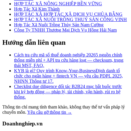
HỢP TÁC XÃ NÔNG NGHIỆP BỀN VỮNG
Hợp Tác Xã Kim Thành
HỢP TÁC XÃ HỢP TÁC XÃ DỊCH VỤ CHÙA BẰNG
HỢP TÁC XÃ NUÔI TRỒNG THUỶ SẢN CÔNG VINH
Hợp Tác Xã Nuôi Trồng Thủy Sản Nam Cường
Công Ty TNHH Thương Mại Dịch Vụ Hồng Hải Nam
Hướng dẫn liên quan
Cách tra cứu mã số thuế doanh nghiệp 2026
5 nguồn chính
thống miễn phí + API tra cứu hàng loạt — checksum, trạng
thái MST, FAQ.
KYB là gì? Quy trình Know-Your-Business
Định danh tổ
chức cho ngân hàng + fintech VN — yêu cầu PDPL 2025,
NHNN Thông tư 17.
Checklist due diligence đối tác B2B
24 mục bắt buộc trước
khi ký hợp đồng — pháp lý, tài chính, vận hành, rủi ro hệ
thống.
Thông tin chỉ mang tính tham khảo, không thay thế tư vấn pháp lý
chuyên môn.
Yêu cầu gỡ thông tin →
Doanhnghiep.vn