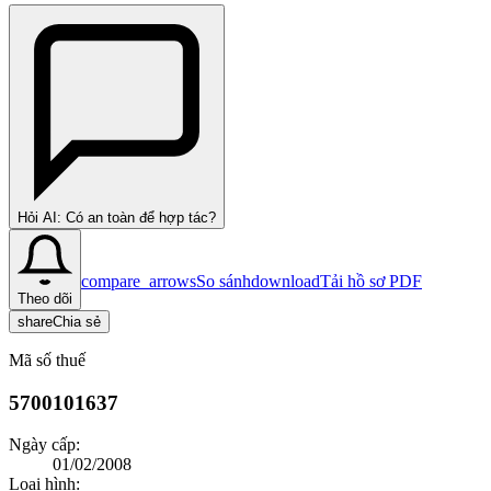
Hỏi AI: Có an toàn để hợp tác?
compare_arrows
So sánh
download
Tải hồ sơ PDF
Theo dõi
share
Chia sẻ
Mã số thuế
5700101637
Ngày cấp:
01/02/2008
Loại hình: