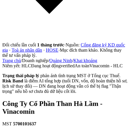
Đối chiếu lần cuối
1 tháng trước
·
Nguồn:
Cổng đăng ký KD quốc
gia
·
Toà án nhân dân
·
HOSE
·
Mục đích tham khảo. Không thay
thế tư vấn pháp lý.
Trang chủ
/
Doanh nghiệp
/
Quảng Ninh
/
Khai khoáng
Niêm yết:
HLC
Đang hoạt động
verified
An toàn
Vinacomin - HLC
Trạng thái pháp lý
phản ánh tình trạng MST ở Tổng cục Thuế.
Risk Band
là điểm AI tổng hợp (tuổi DN, vốn, độ hoàn thiện hồ sơ,
lịch sử thay đổi) — DN đang hoạt động vẫn có thể bị flag "Thận
trọng" nếu hồ sơ chưa đủ dữ liệu cốt lõi.
Công Ty Cổ Phần Than Hà Lầm -
Vinacomin
MST
5700101637