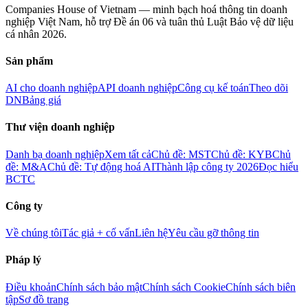
Companies House of Vietnam — minh bạch hoá thông tin doanh
nghiệp Việt Nam, hỗ trợ Đề án 06 và tuân thủ Luật Bảo vệ dữ liệu
cá nhân 2026.
Sản phẩm
AI cho doanh nghiệp
API doanh nghiệp
Công cụ kế toán
Theo dõi
DN
Bảng giá
Thư viện doanh nghiệp
Danh bạ doanh nghiệp
Xem tất cả
Chủ đề: MST
Chủ đề: KYB
Chủ
đề: M&A
Chủ đề: Tự động hoá AI
Thành lập công ty 2026
Đọc hiểu
BCTC
Công ty
Về chúng tôi
Tác giả + cố vấn
Liên hệ
Yêu cầu gỡ thông tin
Pháp lý
Điều khoản
Chính sách bảo mật
Chính sách Cookie
Chính sách biên
tập
Sơ đồ trang