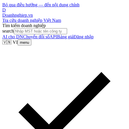
Bỏ qua điều hướng — đến nội dung chính
D
Doanhnghiep.vn
Tra cứu doanh nghiệp Việt Nam
Tìm kiếm doanh nghiệp
search
AI cho DN
Chuyển đổi số
API
Bảng giá
Đăng nhập
🇻🇳 VI
menu