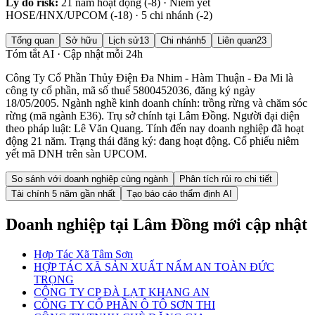
Lý do risk:
21 năm hoạt động (-8) · Niêm yết
HOSE/HNX/UPCOM (-18) · 5 chi nhánh (-2)
Tổng quan
Sở hữu
Lịch sử
13
Chi nhánh
5
Liên quan
23
Tóm tắt AI · Cập nhật mỗi 24h
Công Ty Cổ Phần Thủy Điện Đa Nhim - Hàm Thuận - Đa Mi là
công ty cổ phần, mã số thuế 5800452036, đăng ký ngày
18/05/2005. Ngành nghề kinh doanh chính: trồng rừng và chăm sóc
rừng (mã ngành E36). Trụ sở chính tại Lâm Đồng. Người đại diện
theo pháp luật: Lê Văn Quang. Tính đến nay doanh nghiệp đã hoạt
động 21 năm. Trạng thái đăng ký: đang hoạt động. Cổ phiếu niêm
yết mã DNH trên sàn UPCOM.
So sánh với doanh nghiệp cùng ngành
Phân tích rủi ro chi tiết
Tài chính 5 năm gần nhất
Tạo báo cáo thẩm định AI
Doanh nghiệp
tại Lâm Đồng
mới cập nhật
Hợp Tác Xã Tâm Sơn
HỢP TÁC XÃ SẢN XUẤT NẤM AN TOÀN ĐỨC
TRỌNG
CÔNG TY CP ĐÀ LẠT KHANG AN
CÔNG TY CỔ PHẦN Ô TÔ SƠN THI