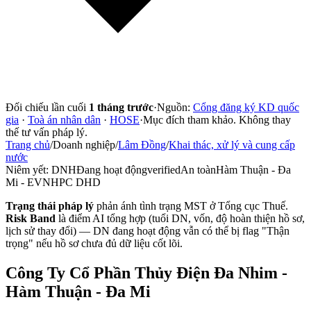
Đối chiếu lần cuối
1 tháng trước
·
Nguồn:
Cổng đăng ký KD quốc
gia
·
Toà án nhân dân
·
HOSE
·
Mục đích tham khảo. Không thay
thế tư vấn pháp lý.
Trang chủ
/
Doanh nghiệp
/
Lâm Đồng
/
Khai thác, xử lý và cung cấp
nước
Niêm yết:
DNH
Đang hoạt động
verified
An toàn
Hàm Thuận - Đa
Mi - EVNHPC DHD
Trạng thái pháp lý
phản ánh tình trạng MST ở Tổng cục Thuế.
Risk Band
là điểm AI tổng hợp (tuổi DN, vốn, độ hoàn thiện hồ sơ,
lịch sử thay đổi) — DN đang hoạt động vẫn có thể bị flag "Thận
trọng" nếu hồ sơ chưa đủ dữ liệu cốt lõi.
Công Ty Cổ Phần Thủy Điện Đa Nhim -
Hàm Thuận - Đa Mi