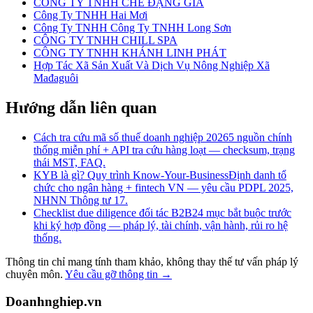
CÔNG TY TNHH CHÈ ĐẶNG GIA
Công Ty TNHH Hai Mơi
Công Ty TNHH Công Ty TNHH Long Sơn
CÔNG TY TNHH CHILL SPA
CÔNG TY TNHH KHÁNH LINH PHÁT
Hợp Tác Xã Sản Xuất Và Dịch Vụ Nông Nghiệp Xã
Mađaguôi
Hướng dẫn liên quan
Cách tra cứu mã số thuế doanh nghiệp 2026
5 nguồn chính
thống miễn phí + API tra cứu hàng loạt — checksum, trạng
thái MST, FAQ.
KYB là gì? Quy trình Know-Your-Business
Định danh tổ
chức cho ngân hàng + fintech VN — yêu cầu PDPL 2025,
NHNN Thông tư 17.
Checklist due diligence đối tác B2B
24 mục bắt buộc trước
khi ký hợp đồng — pháp lý, tài chính, vận hành, rủi ro hệ
thống.
Thông tin chỉ mang tính tham khảo, không thay thế tư vấn pháp lý
chuyên môn.
Yêu cầu gỡ thông tin →
Doanhnghiep.vn