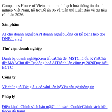
Companies House of Vietnam — minh bạch hoá thông tin doanh
nghiệp Việt Nam, hỗ trợ Đề án 06 và tuân thủ Luật Bảo vệ dữ liệu
cá nhân 2026.
Sản phẩm
AI cho doanh nghiệp
API doanh nghiệp
Công cụ kế toán
Theo dõi
DN
Bảng giá
Thư viện doanh nghiệp
Danh bạ doanh nghiệp
Xem tất cả
Chủ đề: MST
Chủ đề: KYB
Chủ
đề: M&A
Chủ đề: Tự động hoá AI
Thành lập công ty 2026
Đọc hiểu
BCTC
Công ty
Về chúng tôi
Tác giả + cố vấn
Liên hệ
Yêu cầu gỡ thông tin
Pháp lý
Điều khoản
Chính sách bảo mật
Chính sách Cookie
Chính sách biên
tập
Sơ đồ trang