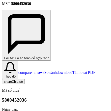
MST
5800452036
Hỏi AI: Có an toàn để hợp tác?
compare_arrows
So sánh
download
Tải hồ sơ PDF
Theo dõi
share
Chia sẻ
Mã số thuế
5800452036
Ngày cấp: