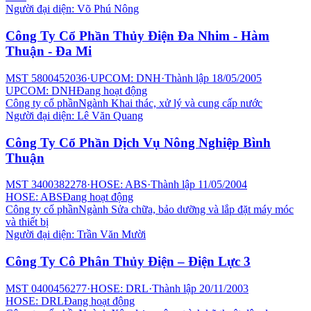
Người đại diện:
Võ Phú Nông
Công Ty Cổ Phần Thủy Điện Đa Nhim - Hàm
Thuận - Đa Mi
MST
5800452036
·
UPCOM: DNH
·
Thành lập
18/05/2005
UPCOM: DNH
Đang hoạt động
Công ty cổ phần
Ngành
Khai thác, xử lý và cung cấp nước
Người đại diện:
Lê Văn Quang
Công Ty Cổ Phần Dịch Vụ Nông Nghiệp Bình
Thuận
MST
3400382278
·
HOSE: ABS
·
Thành lập
11/05/2004
HOSE: ABS
Đang hoạt động
Công ty cổ phần
Ngành
Sửa chữa, bảo dưỡng và lắp đặt máy móc
và thiết bị
Người đại diện:
Trần Văn Mười
Công Ty Cô Phân Thủy Điện – Điện Lực 3
MST
0400456277
·
HOSE: DRL
·
Thành lập
20/11/2003
HOSE: DRL
Đang hoạt động