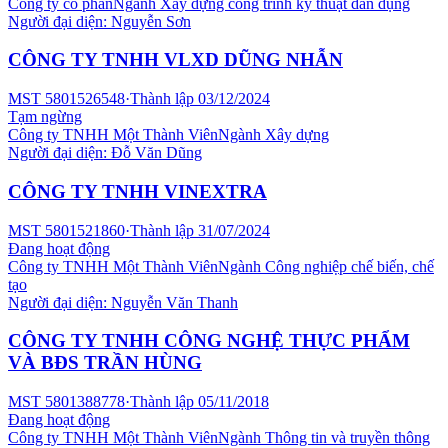
Công ty cổ phần
Ngành
Xây dựng công trình kỹ thuật dân dụng
Người đại diện:
Nguyễn Sơn
CÔNG TY TNHH VLXD DŨNG NHẪN
MST
5801526548
·
Thành lập
03/12/2024
Tạm ngừng
Công ty TNHH Một Thành Viên
Ngành
Xây dựng
Người đại diện:
Đỗ Văn Dũng
CÔNG TY TNHH VINEXTRA
MST
5801521860
·
Thành lập
31/07/2024
Đang hoạt động
Công ty TNHH Một Thành Viên
Ngành
Công nghiệp chế biến, chế
tạo
Người đại diện:
Nguyễn Văn Thanh
CÔNG TY TNHH CÔNG NGHỆ THỰC PHẨM
VÀ BĐS TRẦN HÙNG
MST
5801388778
·
Thành lập
05/11/2018
Đang hoạt động
Công ty TNHH Một Thành Viên
Ngành
Thông tin và truyền thông