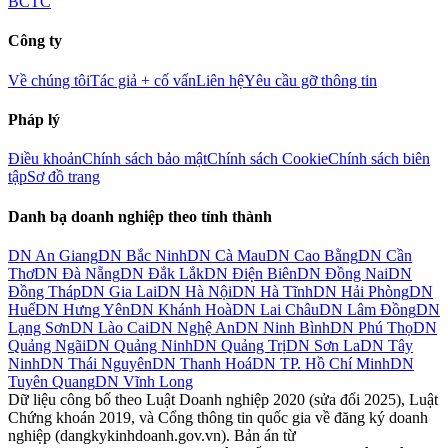
BCTC
Công ty
Về chúng tôi
Tác giả + cố vấn
Liên hệ
Yêu cầu gỡ thông tin
Pháp lý
Điều khoản
Chính sách bảo mật
Chính sách Cookie
Chính sách biên
tập
Sơ đồ trang
Danh bạ doanh nghiệp theo tỉnh thành
DN
An Giang
DN
Bắc Ninh
DN
Cà Mau
DN
Cao Bằng
DN
Cần
Thơ
DN
Đà Nẵng
DN
Đắk Lắk
DN
Điện Biên
DN
Đồng Nai
DN
Đồng Tháp
DN
Gia Lai
DN
Hà Nội
DN
Hà Tĩnh
DN
Hải Phòng
DN
Huế
DN
Hưng Yên
DN
Khánh Hoà
DN
Lai Châu
DN
Lâm Đồng
DN
Lạng Sơn
DN
Lào Cai
DN
Nghệ An
DN
Ninh Bình
DN
Phú Thọ
DN
Quảng Ngãi
DN
Quảng Ninh
DN
Quảng Trị
DN
Sơn La
DN
Tây
Ninh
DN
Thái Nguyên
DN
Thanh Hoá
DN
TP. Hồ Chí Minh
DN
Tuyên Quang
DN
Vĩnh Long
Dữ liệu công bố theo Luật Doanh nghiệp 2020 (sửa đổi 2025), Luật
Chứng khoán 2019, và Cổng thông tin quốc gia về đăng ký doanh
nghiệp (dangkykinhdoanh.gov.vn). Bản án từ