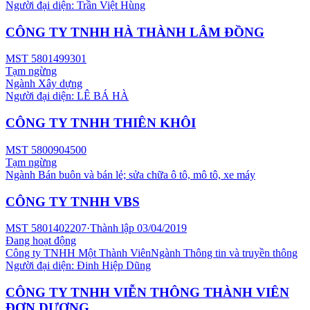
Người đại diện:
Trần Việt Hùng
CÔNG TY TNHH HÀ THÀNH LÂM ĐỒNG
MST
5801499301
Tạm ngừng
Ngành
Xây dựng
Người đại diện:
LÊ BÁ HÀ
CÔNG TY TNHH THIÊN KHÔI
MST
5800904500
Tạm ngừng
Ngành
Bán buôn và bán lẻ; sửa chữa ô tô, mô tô, xe máy
CÔNG TY TNHH VBS
MST
5801402207
·
Thành lập
03/04/2019
Đang hoạt động
Công ty TNHH Một Thành Viên
Ngành
Thông tin và truyền thông
Người đại diện:
Đinh Hiệp Dũng
CÔNG TY TNHH VIỄN THÔNG THÀNH VIÊN
ĐƠN DƯƠNG