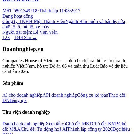
MST
5801349218
·
Thành lập
11/08/2017
Đang hoạt động
Công ty TNHH Một Thành Viên
Ngành
Bán buôn và bán lẻ; sửa
chữa ô tô, mô tô, xe máy
Người đại diện:
Lê Văn Viên
1
2
3
…
1601
Sau →
Doanhnghiep.vn
Companies House of Vietnam — minh bạch hoá thông tin doanh
nghiệp Việt Nam, hỗ trợ Đề án 06 và tuân thủ Luật Bảo vệ dữ liệu
cá nhân 2026.
Sản phẩm
AI cho doanh nghiệp
API doanh nghiệp
Công cụ kế toán
Theo dõi
DN
Bảng giá
Thư viện doanh nghiệp
Danh bạ doanh nghiệp
Xem tất cả
Chủ đề: MST
Chủ đề: KYB
Chủ
đề: M&A
Chủ đề: Tự động hoá AI
Thành lập công ty 2026
Đọc hiểu