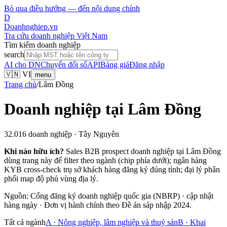
Bỏ qua điều hướng — đến nội dung chính
D
Doanhnghiep.vn
Tra cứu doanh nghiệp Việt Nam
Tìm kiếm doanh nghiệp
search
AI cho DN
Chuyển đổi số
API
Bảng giá
Đăng nhập
🇻🇳 VI
menu
Trang chủ
/
Lâm Đồng
Doanh nghiệp tại
Lâm Đồng
32.016
doanh nghiệp ·
Tây Nguyên
Khi nào hữu ích?
Sales B2B prospect doanh nghiệp tại
Lâm Đồng
dùng trang này để filter theo ngành (chip phía dưới); ngân hàng
KYB cross-check trụ sở khách hàng đăng ký đúng tỉnh; đại lý phân
phối map độ phủ vùng địa lý.
Nguồn: Cổng đăng ký doanh nghiệp quốc gia (NBRP) · cập nhật
hàng ngày · Đơn vị hành chính theo Đề án sáp nhập 2024.
Tất cả ngành
A
·
Nông nghiệp, lâm nghiệp và thuỷ sản
B
·
Khai