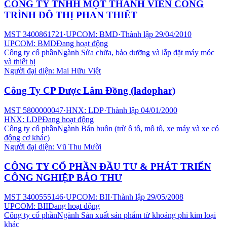
CÔNG TY TNHH MỘT THÀNH VIÊN CÔNG
TRÌNH ĐÔ THỊ PHAN THIẾT
MST
3400861721
·
UPCOM: BMD
·
Thành lập
29/04/2010
UPCOM: BMD
Đang hoạt động
Công ty cổ phần
Ngành
Sửa chữa, bảo dưỡng và lắp đặt máy móc
và thiết bị
Người đại diện:
Mai Hữu Việt
Công Ty CP Dược Lâm Đồng (ladophar)
MST
5800000047
·
HNX: LDP
·
Thành lập
04/01/2000
HNX: LDP
Đang hoạt động
Công ty cổ phần
Ngành
Bán buôn (trừ ô tô, mô tô, xe máy và xe có
động cơ khác)
Người đại diện:
Vũ Thu Mười
CÔNG TY CỔ PHẦN ĐẦU TƯ & PHÁT TRIỂN
CÔNG NGHIỆP BẢO THƯ
MST
3400555146
·
UPCOM: BII
·
Thành lập
29/05/2008
UPCOM: BII
Đang hoạt động
Công ty cổ phần
Ngành
Sản xuất sản phẩm từ khoáng phi kim loại
khác