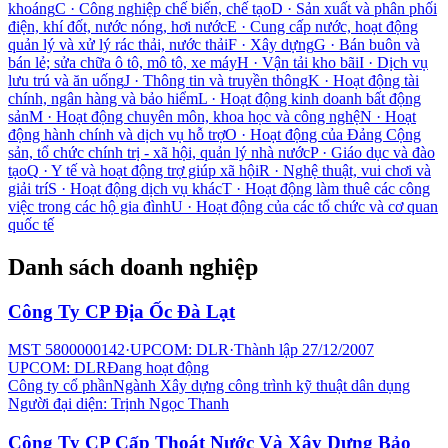
khoáng
C
·
Công nghiệp chế biến, chế tạo
D
·
Sản xuất và phân phối
điện, khí đốt, nước nóng, hơi nước
E
·
Cung cấp nước, hoạt động
quản lý và xử lý rác thải, nước thải
F
·
Xây dựng
G
·
Bán buôn và
bán lẻ; sửa chữa ô tô, mô tô, xe máy
H
·
Vận tải kho bãi
I
·
Dịch vụ
lưu trú và ăn uống
J
·
Thông tin và truyền thông
K
·
Hoạt động tài
chính, ngân hàng và bảo hiểm
L
·
Hoạt động kinh doanh bất động
sản
M
·
Hoạt động chuyên môn, khoa học và công nghệ
N
·
Hoạt
động hành chính và dịch vụ hỗ trợ
O
·
Hoạt động của Đảng Cộng
sản, tổ chức chính trị - xã hội, quản lý nhà nước
P
·
Giáo dục và đào
tạo
Q
·
Y tế và hoạt động trợ giúp xã hội
R
·
Nghệ thuật, vui chơi và
giải trí
S
·
Hoạt động dịch vụ khác
T
·
Hoạt động làm thuê các công
việc trong các hộ gia đình
U
·
Hoạt động của các tổ chức và cơ quan
quốc tế
Danh sách doanh nghiệp
Công Ty CP Địa Ốc Đà Lạt
MST
5800000142
·
UPCOM: DLR
·
Thành lập
27/12/2007
UPCOM: DLR
Đang hoạt động
Công ty cổ phần
Ngành
Xây dựng công trình kỹ thuật dân dụng
Người đại diện:
Trịnh Ngọc Thanh
Công Ty CP Cấp Thoát Nước Và Xây Dựng Bảo