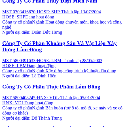
Công Ty Cổ Phần Thủy Điện Miền Nam
MST
0303416670
·
HOSE: SHP
·
Thành lập
13/07/2004
HOSE: SHP
Đang hoạt động
Công ty cổ phần
Ngành
Hoạt động chuyên môn, khoa học và công
nghệ
Người đại diện:
Đoàn Đức Hưng
Công Ty Cổ Phần Khoáng Sản Và Vật Liệu Xây
Dựng Lâm Đồng
MST
5800391633
·
HOSE: LBM
·
Thành lập
28/05/2003
HOSE: LBM
Đang hoạt động
Công ty cổ phần
Ngành
Xây dựng công trình kỹ thuật dân dụng
Người đại diện:
Lê Đình Hiển
Công Ty Cổ Phần Thực Phẩm Lâm Đồng
MST
5800408245
·
HNX: VDL
·
Thành lập
05/01/2004
HNX: VDL
Đang hoạt động
Công ty cổ phần
Ngành
Bán buôn (trừ ô tô, mô tô, xe máy và xe có
động cơ khác)
Người đại diện:
Đỗ Thành Trung