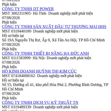
Phát hiện
CÔNG TY TNHH DT POWER
MST
3002311905
·
Hà Tĩnh
·
Doanh nghiệp mới phát hiện
07/08/2026
Phát hiện
CÔNG TY TNHH SẢN XUẤT ĐẦU TƯ THƯƠNG MẠI HHS
MST
0319440100
·
Doanh nghiệp mới phát hiện
Hồ sơ hiện tại
Số 19A Nguyễn Thị Rư, Ấp 9, Xã Tân An Hội, TP Hồ Chí Minh
07/08/2026
Phát hiện
CÔNG TY TNHH THIẾT BỊ NÂNG HẠ ĐỨC ANH
MST
0111583999
·
Hà Nội
·
Doanh nghiệp mới phát hiện
07/08/2026
Phát hiện
HỘ KINH DOANH HUỲNH THỊ KIM CÚC
MST
074184008162
·
Doanh nghiệp mới phát hiện
Hồ sơ hiện tại
Số 55, Đường số 41, khu phố Hòa Phú 2, Phường Bình Dương, TP
Hồ Chí Minh
07/08/2026
Phát hiện
CÔNG TY TNHH DỊCH VỤ KỸ THUẬT TN
MST
0319489339
·
Doanh nghiệp mới phát hiện