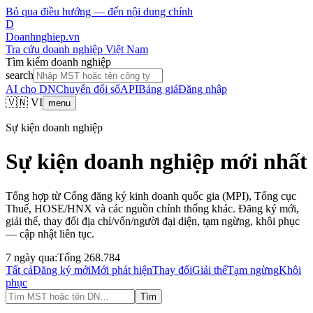
Bỏ qua điều hướng — đến nội dung chính
D
Doanhnghiep.vn
Tra cứu doanh nghiệp Việt Nam
Tìm kiếm doanh nghiệp
search
AI cho DN
Chuyển đổi số
API
Bảng giá
Đăng nhập
🇻🇳 VI
menu
Sự kiện doanh nghiệp
Sự kiện doanh nghiệp mới nhất
Tổng hợp từ Cổng đăng ký kinh doanh quốc gia (MPI), Tổng cục
Thuế, HOSE/HNX và các nguồn chính thống khác. Đăng ký mới,
giải thể, thay đổi địa chỉ/vốn/người đại diện, tạm ngừng, khôi phục
— cập nhật liên tục.
7 ngày qua:
Tổng
268.784
Tất cả
Đăng ký mới
Mới phát hiện
Thay đổi
Giải thể
Tạm ngừng
Khôi
phục
Tìm