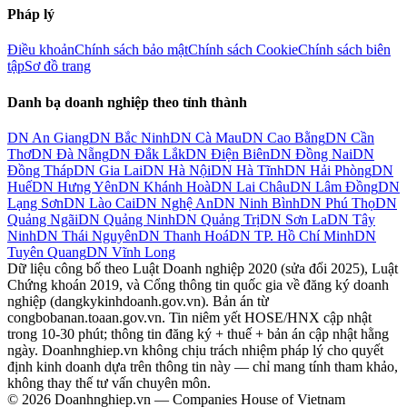
Pháp lý
Điều khoản
Chính sách bảo mật
Chính sách Cookie
Chính sách biên
tập
Sơ đồ trang
Danh bạ doanh nghiệp theo tỉnh thành
DN
An Giang
DN
Bắc Ninh
DN
Cà Mau
DN
Cao Bằng
DN
Cần
Thơ
DN
Đà Nẵng
DN
Đắk Lắk
DN
Điện Biên
DN
Đồng Nai
DN
Đồng Tháp
DN
Gia Lai
DN
Hà Nội
DN
Hà Tĩnh
DN
Hải Phòng
DN
Huế
DN
Hưng Yên
DN
Khánh Hoà
DN
Lai Châu
DN
Lâm Đồng
DN
Lạng Sơn
DN
Lào Cai
DN
Nghệ An
DN
Ninh Bình
DN
Phú Thọ
DN
Quảng Ngãi
DN
Quảng Ninh
DN
Quảng Trị
DN
Sơn La
DN
Tây
Ninh
DN
Thái Nguyên
DN
Thanh Hoá
DN
TP. Hồ Chí Minh
DN
Tuyên Quang
DN
Vĩnh Long
Dữ liệu công bố theo Luật Doanh nghiệp 2020 (sửa đổi 2025), Luật
Chứng khoán 2019, và Cổng thông tin quốc gia về đăng ký doanh
nghiệp (dangkykinhdoanh.gov.vn). Bản án từ
congbobanan.toaan.gov.vn. Tin niêm yết HOSE/HNX cập nhật
trong 10-30 phút; thông tin đăng ký + thuế + bản án cập nhật hằng
ngày. Doanhnghiep.vn không chịu trách nhiệm pháp lý cho quyết
định kinh doanh dựa trên thông tin này — chỉ mang tính tham khảo,
không thay thế tư vấn chuyên môn.
© 2026 Doanhnghiep.vn — Companies House of Vietnam