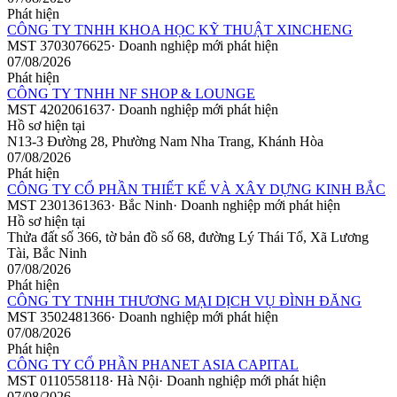
Phát hiện
CÔNG TY TNHH KHOA HỌC KỸ THUẬT XINCHENG
MST
3703076625
·
Doanh nghiệp mới phát hiện
07/08/2026
Phát hiện
CÔNG TY TNHH NF SHOP & LOUNGE
MST
4202061637
·
Doanh nghiệp mới phát hiện
Hồ sơ hiện tại
N13-3 Đường 28, Phường Nam Nha Trang, Khánh Hòa
07/08/2026
Phát hiện
CÔNG TY CỔ PHẦN THIẾT KẾ VÀ XÂY DỰNG KINH BẮC
MST
2301361363
·
Bắc Ninh
·
Doanh nghiệp mới phát hiện
Hồ sơ hiện tại
Thửa đất số 366, tờ bản đồ số 68, đường Lý Thái Tổ, Xã Lương
Tài, Bắc Ninh
07/08/2026
Phát hiện
CÔNG TY TNHH THƯƠNG MẠI DỊCH VỤ ĐÌNH ĐĂNG
MST
3502481366
·
Doanh nghiệp mới phát hiện
07/08/2026
Phát hiện
CÔNG TY CỔ PHẦN PHANET ASIA CAPITAL
MST
0110558118
·
Hà Nội
·
Doanh nghiệp mới phát hiện
07/08/2026