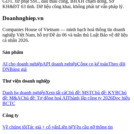
GDT, xử phạt SSC, đấu thầu công, BHXH chậm đóng, Sở
KH&ĐT 63 tỉnh. Dữ liệu công khai, không phải tư vấn pháp lý.
Doanhnghiep.vn
Companies House of Vietnam — minh bạch hoá thông tin doanh
nghiệp Việt Nam, hỗ trợ Đề án 06 và tuân thủ Luật Bảo vệ dữ liệu
cá nhân 2026.
Sản phẩm
AI cho doanh nghiệp
API doanh nghiệp
Công cụ kế toán
Theo dõi
DN
Bảng giá
Thư viện doanh nghiệp
Danh bạ doanh nghiệp
Xem tất cả
Chủ đề: MST
Chủ đề: KYB
Chủ
đề: M&A
Chủ đề: Tự động hoá AI
Thành lập công ty 2026
Đọc hiểu
BCTC
Công ty
Về chúng tôi
Tác giả + cố vấn
Liên hệ
Yêu cầu gỡ thông tin