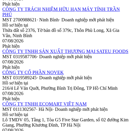
Phát hiện
CÔNG TY TRÁCH NHIỆM HỮU HẠN MÁY TÍNH TRẦN
PHÚ
MST
2700988621
·
Ninh Bình
·
Doanh nghiệp mới phát hiện
Hồ sơ hiện tại
Thửa đất số 2376, Tờ bản đồ số 379c, Thôn Phù Long, Xã Gia
Vân, Ninh Bình
07/08/2026
Phát hiện
CÔNG TY TNHH SẢN XUẤT THƯƠNG MẠI SATEU FOODS
MST
0319587706
·
Doanh nghiệp mới phát hiện
07/08/2026
Phát hiện
CÔNG TY CỔ PHẦN NOVEK
MST
0319589245
·
Doanh nghiệp mới phát hiện
Hồ sơ hiện tại
216/4 Lê Văn Quới, Phường Bình Trị Đông, TP Hồ Chí Minh
07/08/2026
Phát hiện
CÔNG TY TNHH ECOMART VIỆT NAM
MST
0111302567
·
Hà Nội
·
Doanh nghiệp mới phát hiện
Hồ sơ hiện tại
Lô TMDV 05, Tầng 1, Tòa G5 Five Star Garden, số 02 đường Kim
Giang, Phường Khương Đình, TP Hà Nội
07/08/2026