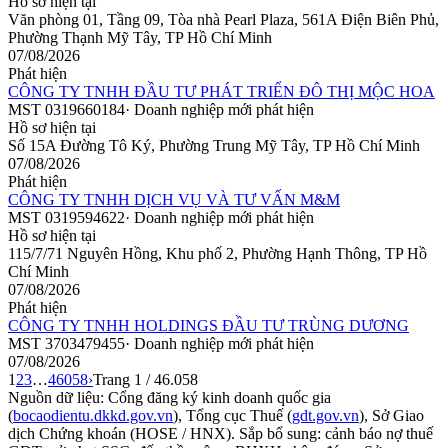
Hồ sơ hiện tại
Văn phòng 01, Tầng 09, Tòa nhà Pearl Plaza, 561A Điện Biên Phủ,
Phường Thạnh Mỹ Tây, TP Hồ Chí Minh
07/08/2026
Phát hiện
CÔNG TY TNHH ĐẦU TƯ PHÁT TRIỂN ĐÔ THỊ MỘC HOA
MST
0319660184
·
Doanh nghiệp mới phát hiện
Hồ sơ hiện tại
Số 15A Đường Tô Ký, Phường Trung Mỹ Tây, TP Hồ Chí Minh
07/08/2026
Phát hiện
CÔNG TY TNHH DỊCH VỤ VÀ TƯ VẤN M&M
MST
0319594622
·
Doanh nghiệp mới phát hiện
Hồ sơ hiện tại
115/7/71 Nguyên Hồng, Khu phố 2, Phường Hạnh Thông, TP Hồ
Chí Minh
07/08/2026
Phát hiện
CÔNG TY TNHH HOLDINGS ĐẦU TƯ TRÙNG DƯƠNG
MST
3703479455
·
Doanh nghiệp mới phát hiện
07/08/2026
1
2
3
…
46058
›
Trang
1
/
46.058
Nguồn dữ liệu: Cổng đăng ký kinh doanh quốc gia
(
bocaodientu.dkkd.gov.vn
), Tổng cục Thuế (
gdt.gov.vn
), Sở Giao
dịch Chứng khoán (HOSE / HNX). Sắp bổ sung: cảnh báo nợ thuế