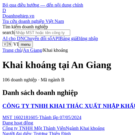
Bỏ qua điều hướng — đến nội dung chính
D
Doanhnghiep.vn
Tra cứu doanh nghiệp Việt Nam
Tìm kiếm doanh nghiệp
search
AI cho DN
Chuyển đổi số
API
Bảng giá
Đăng nhập
🇻🇳 VI
menu
Trang chủ
/
An Giang
/
Khai khoáng
Khai khoáng
tại
An Giang
106
doanh nghiệp · Mã ngành
B
Danh sách doanh nghiệp
CÔNG TY TNHH KHAI THÁC XUẤT NHẬP KHẨ
MST
1602181605
·
Thành lập
07/05/2024
Đang hoạt động
Công ty TNHH Một Thành Viên
Ngành
Khai khoáng
Người đại diện:
Trương Thiên Định