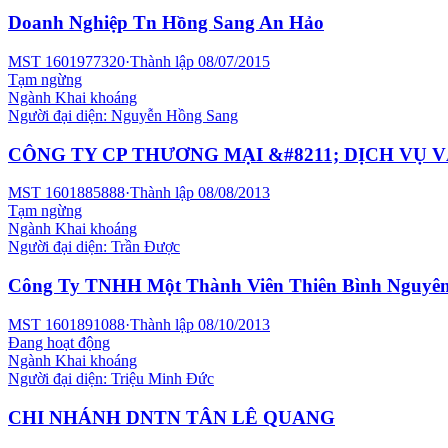
Doanh Nghiệp Tn Hồng Sang An Hảo
MST
1601977320
·
Thành lập
08/07/2015
Tạm ngừng
Ngành
Khai khoáng
Người đại diện:
Nguyễn Hồng Sang
CÔNG TY CP THƯƠNG MẠI &#8211; DỊCH VỤ V
MST
1601885888
·
Thành lập
08/08/2013
Tạm ngừng
Ngành
Khai khoáng
Người đại diện:
Trần Được
Công Ty TNHH Một Thành Viên Thiên Bình Nguyê
MST
1601891088
·
Thành lập
08/10/2013
Đang hoạt động
Ngành
Khai khoáng
Người đại diện:
Triệu Minh Đức
CHI NHÁNH DNTN TÂN LÊ QUANG