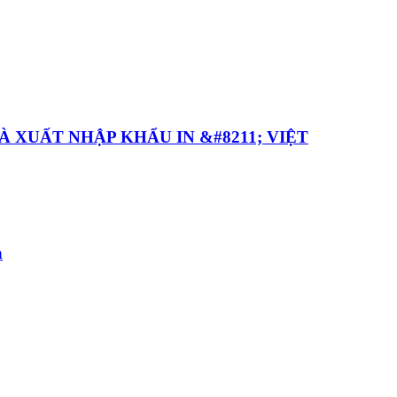
À XUẤT NHẬP KHẨU IN &#8211; VIỆT
n