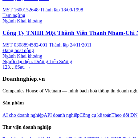
MST
1600152648
·
Thành lập
18/09/1998
Tạm ngừng
Ngành
Khai khoáng
Công Ty TNHH Một Thành Viên Thanh Nham-Chi 
MST
0308894582-001
·
Thành lập
24/11/2011
Đang hoạt động
Ngành
Khai khoáng
Người đại diện:
Dương Tiểu Sương
1
2
3
…
6
Sau →
Doanhnghiep.vn
Companies House of Vietnam — minh bạch hoá thông tin doanh nghiệp
Sản phẩm
AI cho doanh nghiệp
API doanh nghiệp
Công cụ kế toán
Theo dõi DN
Thư viện doanh nghiệp