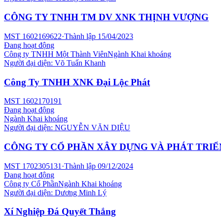
CÔNG TY TNHH TM DV XNK THỊNH VƯỢNG
MST
1602169622
·
Thành lập
15/04/2023
Đang hoạt động
Công ty TNHH Một Thành Viên
Ngành
Khai khoáng
Người đại diện:
Võ Tuấn Khanh
Công Ty TNHH XNK Đại Lộc Phát
MST
1602170191
Đang hoạt động
Ngành
Khai khoáng
Người đại diện:
NGUYỄN VĂN DIỆU
CÔNG TY CỔ PHẦN XÂY DỰNG VÀ PHÁT TRIỂ
MST
1702305131
·
Thành lập
09/12/2024
Đang hoạt động
Công ty Cổ Phần
Ngành
Khai khoáng
Người đại diện:
Dương Minh Lý
Xí Nghiệp Đá Quyết Thắng