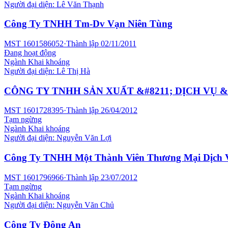
Người đại diện:
Lê Văn Thạnh
Công Ty TNHH Tm-Dv Vạn Niên Tùng
MST
1601586052
·
Thành lập
02/11/2011
Đang hoạt động
Ngành
Khai khoáng
Người đại diện:
Lê Thị Hà
CÔNG TY TNHH SẢN XUẤT &#8211; DỊCH VỤ 
MST
1601728395
·
Thành lập
26/04/2012
Tạm ngừng
Ngành
Khai khoáng
Người đại diện:
Nguyễn Văn Lợi
Công Ty TNHH Một Thành Viên Thương Mại Dịch 
MST
1601796966
·
Thành lập
23/07/2012
Tạm ngừng
Ngành
Khai khoáng
Người đại diện:
Nguyễn Văn Chủ
Công Ty Đông An