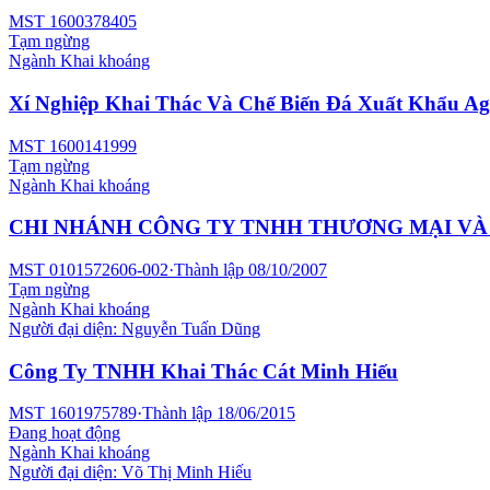
MST
1600378405
Tạm ngừng
Ngành
Khai khoáng
Xí Nghiệp Khai Thác Và Chế Biến Đá Xuất Khẩu Ag
MST
1600141999
Tạm ngừng
Ngành
Khai khoáng
CHI NHÁNH CÔNG TY TNHH THƯƠNG MẠI VÀ 
MST
0101572606-002
·
Thành lập
08/10/2007
Tạm ngừng
Ngành
Khai khoáng
Người đại diện:
Nguyễn Tuấn Dũng
Công Ty TNHH Khai Thác Cát Minh Hiếu
MST
1601975789
·
Thành lập
18/06/2015
Đang hoạt động
Ngành
Khai khoáng
Người đại diện:
Võ Thị Minh Hiếu