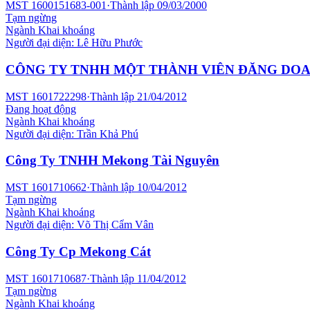
MST
1600151683-001
·
Thành lập
09/03/2000
Tạm ngừng
Ngành
Khai khoáng
Người đại diện:
Lê Hữu Phước
CÔNG TY TNHH MỘT THÀNH VIÊN ĐĂNG DO
MST
1601722298
·
Thành lập
21/04/2012
Đang hoạt động
Ngành
Khai khoáng
Người đại diện:
Trần Khả Phú
Công Ty TNHH Mekong Tài Nguyên
MST
1601710662
·
Thành lập
10/04/2012
Tạm ngừng
Ngành
Khai khoáng
Người đại diện:
Võ Thị Cẩm Vân
Công Ty Cp Mekong Cát
MST
1601710687
·
Thành lập
11/04/2012
Tạm ngừng
Ngành
Khai khoáng