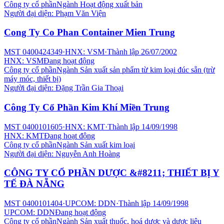
Công ty cổ phần
Ngành
Hoạt động xuất bản
Người đại diện:
Phạm Văn Viện
Cong Ty Co Phan Container Mien Trung
MST
0400424349
·
HNX: VSM
·
Thành lập
26/07/2002
HNX: VSM
Đang hoạt động
Công ty cổ phần
Ngành
Sản xuất sản phẩm từ kim loại đúc sẵn (trừ
máy móc, thiết bị)
Người đại diện:
Đặng Trần Gia Thoại
Công Ty Cổ Phần Kim Khí Miền Trung
MST
0400101605
·
HNX: KMT
·
Thành lập
14/09/1998
HNX: KMT
Đang hoạt động
Công ty cổ phần
Ngành
Sản xuất kim loại
Người đại diện:
Nguyễn Anh Hoàng
CÔNG TY CỔ PHẦN DƯỢC &#8211; THIẾT BỊ Y
TẾ ĐÀ NẴNG
MST
0400101404
·
UPCOM: DDN
·
Thành lập
14/09/1998
UPCOM: DDN
Đang hoạt động
Công ty cổ phần
Ngành
Sản xuất thuốc, hoá dược và dược liệu