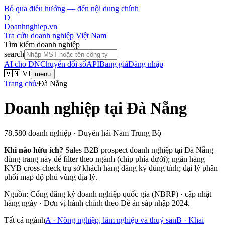
Bỏ qua điều hướng — đến nội dung chính
D
Doanhnghiep.vn
Tra cứu doanh nghiệp Việt Nam
Tìm kiếm doanh nghiệp
search
AI cho DN
Chuyển đổi số
API
Bảng giá
Đăng nhập
🇻🇳 VI
menu
Trang chủ
/
Đà Nẵng
Doanh nghiệp tại
Đà Nẵng
78.580
doanh nghiệp ·
Duyên hải Nam Trung Bộ
Khi nào hữu ích?
Sales B2B prospect doanh nghiệp tại
Đà Nẵng
dùng trang này để filter theo ngành (chip phía dưới); ngân hàng
KYB cross-check trụ sở khách hàng đăng ký đúng tỉnh; đại lý phân
phối map độ phủ vùng địa lý.
Nguồn: Cổng đăng ký doanh nghiệp quốc gia (NBRP) · cập nhật
hàng ngày · Đơn vị hành chính theo Đề án sáp nhập 2024.
Tất cả ngành
A
·
Nông nghiệp, lâm nghiệp và thuỷ sản
B
·
Khai