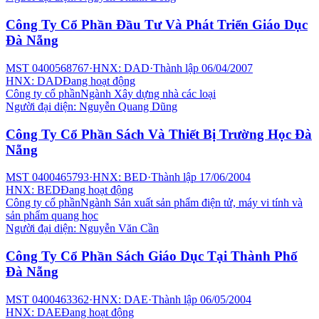
Công Ty Cổ Phần Đầu Tư Và Phát Triển Giáo Dục
Đà Nẵng
MST
0400568767
·
HNX: DAD
·
Thành lập
06/04/2007
HNX: DAD
Đang hoạt động
Công ty cổ phần
Ngành
Xây dựng nhà các loại
Người đại diện:
Nguyễn Quang Dũng
Công Ty Cổ Phần Sách Và Thiết Bị Trường Học Đà
Nẵng
MST
0400465793
·
HNX: BED
·
Thành lập
17/06/2004
HNX: BED
Đang hoạt động
Công ty cổ phần
Ngành
Sản xuất sản phẩm điện tử, máy vi tính và
sản phẩm quang học
Người đại diện:
Nguyễn Văn Cần
Công Ty Cổ Phần Sách Giáo Dục Tại Thành Phố
Đà Nẵng
MST
0400463362
·
HNX: DAE
·
Thành lập
06/05/2004
HNX: DAE
Đang hoạt động