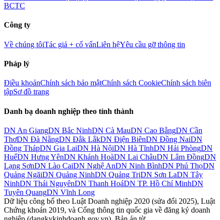
BCTC
Công ty
Về chúng tôi
Tác giả + cố vấn
Liên hệ
Yêu cầu gỡ thông tin
Pháp lý
Điều khoản
Chính sách bảo mật
Chính sách Cookie
Chính sách biên
tập
Sơ đồ trang
Danh bạ doanh nghiệp theo tỉnh thành
DN
An Giang
DN
Bắc Ninh
DN
Cà Mau
DN
Cao Bằng
DN
Cần
Thơ
DN
Đà Nẵng
DN
Đắk Lắk
DN
Điện Biên
DN
Đồng Nai
DN
Đồng Tháp
DN
Gia Lai
DN
Hà Nội
DN
Hà Tĩnh
DN
Hải Phòng
DN
Huế
DN
Hưng Yên
DN
Khánh Hoà
DN
Lai Châu
DN
Lâm Đồng
DN
Lạng Sơn
DN
Lào Cai
DN
Nghệ An
DN
Ninh Bình
DN
Phú Thọ
DN
Quảng Ngãi
DN
Quảng Ninh
DN
Quảng Trị
DN
Sơn La
DN
Tây
Ninh
DN
Thái Nguyên
DN
Thanh Hoá
DN
TP. Hồ Chí Minh
DN
Tuyên Quang
DN
Vĩnh Long
Dữ liệu công bố theo Luật Doanh nghiệp 2020 (sửa đổi 2025), Luật
Chứng khoán 2019, và Cổng thông tin quốc gia về đăng ký doanh
nghiệp (dangkykinhdoanh.gov.vn). Bản án từ