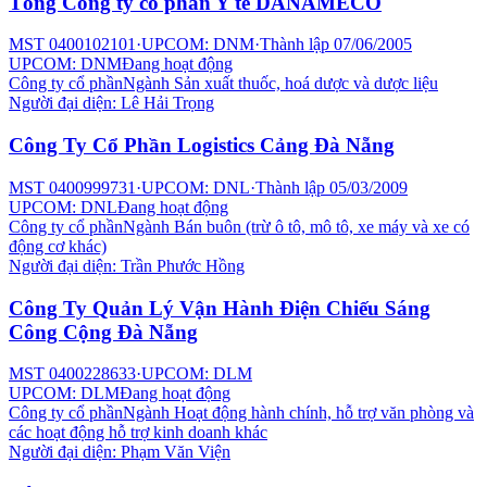
Tổng Công ty cổ phần Y tế DANAMECO
MST
0400102101
·
UPCOM: DNM
·
Thành lập
07/06/2005
UPCOM: DNM
Đang hoạt động
Công ty cổ phần
Ngành
Sản xuất thuốc, hoá dược và dược liệu
Người đại diện:
Lê Hải Trọng
Công Ty Cổ Phần Logistics Cảng Đà Nẵng
MST
0400999731
·
UPCOM: DNL
·
Thành lập
05/03/2009
UPCOM: DNL
Đang hoạt động
Công ty cổ phần
Ngành
Bán buôn (trừ ô tô, mô tô, xe máy và xe có
động cơ khác)
Người đại diện:
Trần Phước Hồng
Công Ty Quản Lý Vận Hành Điện Chiếu Sáng
Công Cộng Đà Nẵng
MST
0400228633
·
UPCOM: DLM
UPCOM: DLM
Đang hoạt động
Công ty cổ phần
Ngành
Hoạt động hành chính, hỗ trợ văn phòng và
các hoạt động hỗ trợ kinh doanh khác
Người đại diện:
Phạm Văn Viện