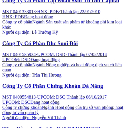
Công Ty Cổ Phần Tập Đoàn Đầu Tư Din Capital
MST
0401333013
·
HNX: PDB
·
Thành lập
22/01/2010
HNX: PDB
Đang hoạt động
Công ty cổ phần
Ngành
Sản xuất sản phẩm từ khoáng phi kim loại
khác
Người đại diện:
Lê Trường Kỹ
Công Ty Cổ Phần Dhc Suối Đôi
MST
0401585934
·
UPCOM: DSD
·
Thành lập
07/02/2014
UPCOM: DSD
Đang hoạt động
Công ty cổ phần
Ngành
Nông nghiệp và hoạt động dịch vụ có liên
quan
Người đại diện:
Trần Thị Hương
Công Ty Cổ Phần Chứng Khoán Đà Nẵng
MST
0400554813
·
UPCOM: DSC
·
Thành lập
06/10/2017
UPCOM: DSC
Đang hoạt động
Công ty chứng khoán
Ngành
Hoạt động của trụ sở văn phòng; hoạt
động tư vấn quản lý
Người đại diện:
Nguyễn Vũ Thành