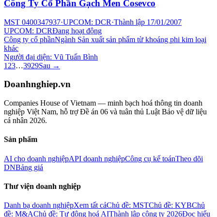
Công Ty Cổ Phần Gạch Men Cosevco
MST
0400347937
·
UPCOM: DCR
·
Thành lập
17/01/2007
UPCOM: DCR
Đang hoạt động
Công ty cổ phần
Ngành
Sản xuất sản phẩm từ khoáng phi kim loại
khác
Người đại diện:
Vũ Tuấn Bình
1
2
3
…
3929
Sau →
Doanhnghiep.vn
Companies House of Vietnam — minh bạch hoá thông tin doanh
nghiệp Việt Nam, hỗ trợ Đề án 06 và tuân thủ Luật Bảo vệ dữ liệu
cá nhân 2026.
Sản phẩm
AI cho doanh nghiệp
API doanh nghiệp
Công cụ kế toán
Theo dõi
DN
Bảng giá
Thư viện doanh nghiệp
Danh bạ doanh nghiệp
Xem tất cả
Chủ đề: MST
Chủ đề: KYB
Chủ
đề: M&A
Chủ đề: Tự động hoá AI
Thành lập công ty 2026
Đọc hiểu