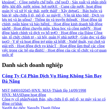
khoáng
C
·
Công nghiệp chế biến, chế tạo
D
·
Sản xuất và phân phối
điện, khí đốt, nước nóng, hơi nước
E
·
Cung cấp nước, hoạt động
quản lý và xử lý rác thải, nước thải
F
·
Xây dựng
G
·
Bán buôn và
bán lẻ; sửa chữa ô tô, mô tô, xe máy
H
·
Vận tải kho bãi
I
·
Dịch vụ
lưu trú và ăn uống
J
·
Thông tin và truyền thông
K
·
Hoạt động tài
chính, ngân hàng và bảo hiểm
L
·
Hoạt động kinh doanh bất động
sản
M
·
Hoạt động chuyên môn, khoa học và công nghệ
N
·
Hoạt
động hành chính và dịch vụ hỗ trợ
O
·
Hoạt động của Đảng Cộng
sản, tổ chức chính trị - xã hội, quản lý nhà nước
P
·
Giáo dục và đào
tạo
Q
·
Y tế và hoạt động trợ giúp xã hội
R
·
Nghệ thuật, vui chơi và
giải trí
S
·
Hoạt động dịch vụ khác
T
·
Hoạt động làm thuê các công
việc trong các hộ gia đình
U
·
Hoạt động của các tổ chức và cơ quan
quốc tế
Danh sách doanh nghiệp
Công Ty Cổ Phần Dịch Vụ Hàng Không Sân Bay
Đà Nẵng
MST
0400102045
·
HNX: MAS
·
Thành lập
14/09/1998
HNX: MAS
Đang hoạt động
Công ty cổ phần
Ngành
Bán, sửa chữa ô tô, mô tô, xe máy và xe có
động cơ khác
Người đại diện:
Nguyễn Thanh Đông