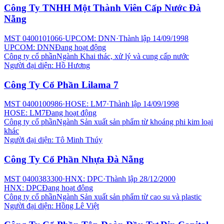
Công Ty TNHH Một Thành Viên Cấp Nước Đà
Nẵng
MST
0400101066
·
UPCOM: DNN
·
Thành lập
14/09/1998
UPCOM: DNN
Đang hoạt động
Công ty cổ phần
Ngành
Khai thác, xử lý và cung cấp nước
Người đại diện:
Hồ Hương
Công Ty Cổ Phần Lilama 7
MST
0400100986
·
HOSE: LM7
·
Thành lập
14/09/1998
HOSE: LM7
Đang hoạt động
Công ty cổ phần
Ngành
Sản xuất sản phẩm từ khoáng phi kim loại
khác
Người đại diện:
Tô Minh Thúy
Công Ty Cổ Phần Nhựa Đà Nẵng
MST
0400383300
·
HNX: DPC
·
Thành lập
28/12/2000
HNX: DPC
Đang hoạt động
Công ty cổ phần
Ngành
Sản xuất sản phẩm từ cao su và plastic
Người đại diện:
Hồng Lê Việt