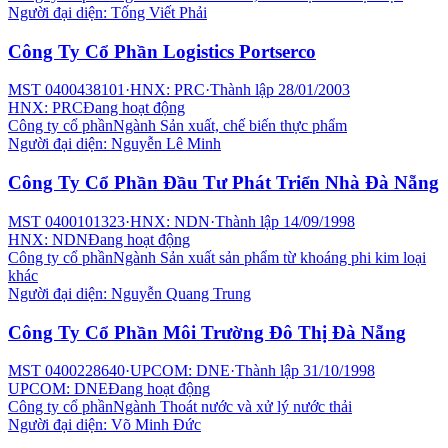
Người đại diện:
Tống Viết Phải
Công Ty Cổ Phần Logistics Portserco
MST
0400438101
·
HNX: PRC
·
Thành lập
28/01/2003
HNX: PRC
Đang hoạt động
Công ty cổ phần
Ngành
Sản xuất, chế biến thực phẩm
Người đại diện:
Nguyễn Lê Minh
Công Ty Cổ Phần Đầu Tư Phát Triển Nhà Đà Nẵng
MST
0400101323
·
HNX: NDN
·
Thành lập
14/09/1998
HNX: NDN
Đang hoạt động
Công ty cổ phần
Ngành
Sản xuất sản phẩm từ khoáng phi kim loại
khác
Người đại diện:
Nguyễn Quang Trung
Công Ty Cổ Phần Môi Trường Đô Thị Đà Nẵng
MST
0400228640
·
UPCOM: DNE
·
Thành lập
31/10/1998
UPCOM: DNE
Đang hoạt động
Công ty cổ phần
Ngành
Thoát nước và xử lý nước thải
Người đại diện:
Võ Minh Đức