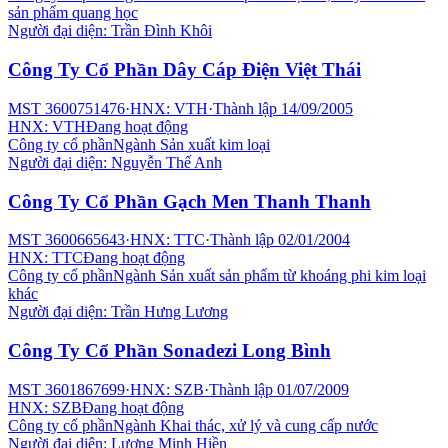
sản phẩm quang học
Người đại diện:
Trần Đình Khôi
Công Ty Cổ Phần Dây Cáp Điện Việt Thái
MST
3600751476
·
HNX: VTH
·
Thành lập
14/09/2005
HNX: VTH
Đang hoạt động
Công ty cổ phần
Ngành
Sản xuất kim loại
Người đại diện:
Nguyễn Thế Anh
Công Ty Cổ Phần Gạch Men Thanh Thanh
MST
3600665643
·
HNX: TTC
·
Thành lập
02/01/2004
HNX: TTC
Đang hoạt động
Công ty cổ phần
Ngành
Sản xuất sản phẩm từ khoáng phi kim loại
khác
Người đại diện:
Trần Hưng Lương
Công Ty Cổ Phần Sonadezi Long Bình
MST
3601867699
·
HNX: SZB
·
Thành lập
01/07/2009
HNX: SZB
Đang hoạt động
Công ty cổ phần
Ngành
Khai thác, xử lý và cung cấp nước
Người đại diện:
Lương Minh Hiền