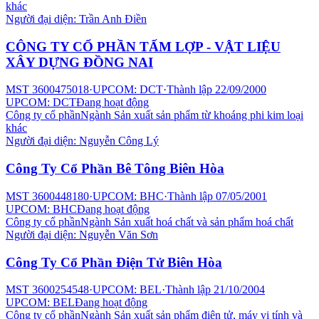
khác
Người đại diện:
Trần Anh Điền
CÔNG TY CỔ PHẦN TẤM LỢP - VẬT LIỆU
XÂY DỰNG ĐỒNG NAI
MST
3600475018
·
UPCOM: DCT
·
Thành lập
22/09/2000
UPCOM: DCT
Đang hoạt động
Công ty cổ phần
Ngành
Sản xuất sản phẩm từ khoáng phi kim loại
khác
Người đại diện:
Nguyễn Công Lý
Công Ty Cổ Phần Bê Tông Biên Hòa
MST
3600448180
·
UPCOM: BHC
·
Thành lập
07/05/2001
UPCOM: BHC
Đang hoạt động
Công ty cổ phần
Ngành
Sản xuất hoá chất và sản phẩm hoá chất
Người đại diện:
Nguyễn Văn Sơn
Công Ty Cổ Phần Điện Tử Biên Hòa
MST
3600254548
·
UPCOM: BEL
·
Thành lập
21/10/2004
UPCOM: BEL
Đang hoạt động
Công ty cổ phần
Ngành
Sản xuất sản phẩm điện tử, máy vi tính và