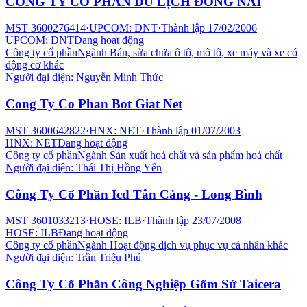
CÔNG TY CỔ PHẦN DU LỊCH ĐỒNG NAI
MST
3600276414
·
UPCOM: DNT
·
Thành lập
17/02/2006
UPCOM: DNT
Đang hoạt động
Công ty cổ phần
Ngành
Bán, sửa chữa ô tô, mô tô, xe máy và xe có
động cơ khác
Người đại diện:
Nguyễn Minh Thức
Cong Ty Co Phan Bot Giat Net
MST
3600642822
·
HNX: NET
·
Thành lập
01/07/2003
HNX: NET
Đang hoạt động
Công ty cổ phần
Ngành
Sản xuất hoá chất và sản phẩm hoá chất
Người đại diện:
Thái Thị Hồng Yến
Công Ty Cổ Phần Icd Tân Cảng - Long Bình
MST
3601033213
·
HOSE: ILB
·
Thành lập
23/07/2008
HOSE: ILB
Đang hoạt động
Công ty cổ phần
Ngành
Hoạt động dịch vụ phục vụ cá nhân khác
Người đại diện:
Trần Triệu Phú
Công Ty Cổ Phần Công Nghiệp Gốm Sứ Taicera