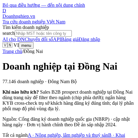
Bỏ qua điều hướng — đến nội dung chính
D
Doanhnghiep.vn
Tra cứu doanh nghiệp Việt Nam
Tìm kiếm doanh nghiệp
search
AI cho DN
Chuyển đổi số
API
Bảng giá
Đăng nhập
🇻🇳 VI
menu
Trang chủ
/
Đồng Nai
Doanh nghiệp tại
Đồng Nai
77.146
doanh nghiệp ·
Đông Nam Bộ
Khi nào hữu ích?
Sales B2B prospect doanh nghiệp tại
Đồng Nai
dùng trang này để filter theo ngành (chip phía dưới); ngân hàng
KYB cross-check trụ sở khách hàng đăng ký đúng tỉnh; đại lý phân
phối map độ phủ vùng địa lý.
Nguồn: Cổng đăng ký doanh nghiệp quốc gia (NBRP) · cập nhật
hàng ngày · Đơn vị hành chính theo Đề án sáp nhập 2024.
Tất cả ngành
A
·
Nông nghiệp, lâm nghiệp và thuỷ sản
B
·
Khai