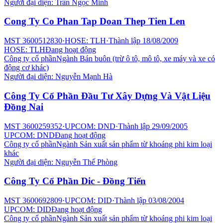
Người đại diện:
Trần Ngọc Minh
Cong Ty Co Phan Tap Doan Thep Tien Len
MST
3600512830
·
HOSE: TLH
·
Thành lập
18/08/2009
HOSE: TLH
Đang hoạt động
Công ty cổ phần
Ngành
Bán buôn (trừ ô tô, mô tô, xe máy và xe có
động cơ khác)
Người đại diện:
Nguyễn Mạnh Hà
Công Ty Cổ Phần Đầu Tư Xây Dựng Và Vật Liệu
Đồng Nai
MST
3600259352
·
UPCOM: DND
·
Thành lập
29/09/2005
UPCOM: DND
Đang hoạt động
Công ty cổ phần
Ngành
Sản xuất sản phẩm từ khoáng phi kim loại
khác
Người đại diện:
Nguyễn Thế Phòng
Công Ty Cổ Phần Dic - Đồng Tiến
MST
3600692809
·
UPCOM: DID
·
Thành lập
03/08/2004
UPCOM: DID
Đang hoạt động
Công ty cổ phần
Ngành
Sản xuất sản phẩm từ khoáng phi kim loại