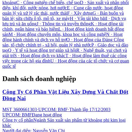
khoáng
C
·
Công nghiệp chế biến, chế tạo
D
·
Sản xuất và phân phối
điện, khí đốt, nước nóng, hơi nước
E
·
Cung cấp nước, hoạt động
quản lý và xử lý rác thải, nước thải
F
·
Xây dựng
G
·
Bán buôn và
bán lẻ; sửa chữa ô tô, mô tô, xe máy
H
·
Vận tải kho bãi
I
·
Dịch vụ
lưu trú và ăn uống
J
·
Thông tin và truyền thông
K
·
Hoạt động tài
chính, ngân hàng và bảo hiểm
L
·
Hoạt động kinh doanh bất động
sản
M
·
Hoạt động chuyên môn, khoa học và công nghệ
N
·
Hoạt
động hành chính và dịch vụ hỗ trợ
O
·
Hoạt động của Đảng Cộng
sản, tổ chức chính trị - xã hội, quản lý nhà nước
P
·
Giáo dục và đào
tạo
Q
·
Y tế và hoạt động trợ giúp xã hội
R
·
Nghệ thuật, vui chơi và
giải trí
S
·
Hoạt động dịch vụ khác
T
·
Hoạt động làm thuê các công
việc trong các hộ gia đình
U
·
Hoạt động của các tổ chức và cơ quan
quốc tế
Danh sách doanh nghiệp
Công Ty Cổ Phần Vật Liệu Xây Dựng Và Chất Đốt
Đồng Nai
MST
3600661303
·
UPCOM: BMF
·
Thành lập
17/12/2003
UPCOM: BMF
Đang hoạt động
Công ty cổ phần
Ngành
Sản xuất sản phẩm từ khoáng phi kim loại
khác
Người đại diện:
Nguyễn Văn Chi