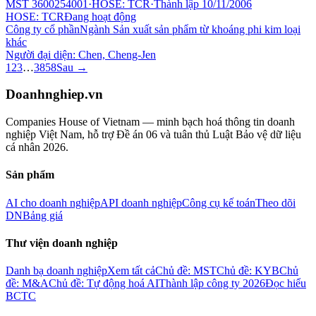
MST
3600254001
·
HOSE: TCR
·
Thành lập
10/11/2006
HOSE: TCR
Đang hoạt động
Công ty cổ phần
Ngành
Sản xuất sản phẩm từ khoáng phi kim loại
khác
Người đại diện:
Chen, Cheng-Jen
1
2
3
…
3858
Sau →
Doanhnghiep.vn
Companies House of Vietnam — minh bạch hoá thông tin doanh
nghiệp Việt Nam, hỗ trợ Đề án 06 và tuân thủ Luật Bảo vệ dữ liệu
cá nhân 2026.
Sản phẩm
AI cho doanh nghiệp
API doanh nghiệp
Công cụ kế toán
Theo dõi
DN
Bảng giá
Thư viện doanh nghiệp
Danh bạ doanh nghiệp
Xem tất cả
Chủ đề: MST
Chủ đề: KYB
Chủ
đề: M&A
Chủ đề: Tự động hoá AI
Thành lập công ty 2026
Đọc hiểu
BCTC