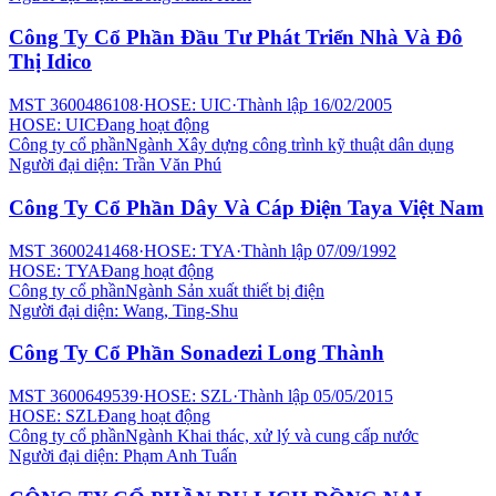
Công Ty Cổ Phần Đầu Tư Phát Triển Nhà Và Đô
Thị Idico
MST
3600486108
·
HOSE: UIC
·
Thành lập
16/02/2005
HOSE: UIC
Đang hoạt động
Công ty cổ phần
Ngành
Xây dựng công trình kỹ thuật dân dụng
Người đại diện:
Trần Văn Phú
Công Ty Cổ Phần Dây Và Cáp Điện Taya Việt Nam
MST
3600241468
·
HOSE: TYA
·
Thành lập
07/09/1992
HOSE: TYA
Đang hoạt động
Công ty cổ phần
Ngành
Sản xuất thiết bị điện
Người đại diện:
Wang, Ting-Shu
Công Ty Cổ Phần Sonadezi Long Thành
MST
3600649539
·
HOSE: SZL
·
Thành lập
05/05/2015
HOSE: SZL
Đang hoạt động
Công ty cổ phần
Ngành
Khai thác, xử lý và cung cấp nước
Người đại diện:
Phạm Anh Tuấn