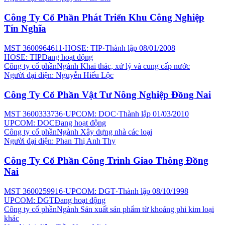
Công Ty Cổ Phần Phát Triển Khu Công Nghiệp
Tín Nghĩa
MST
3600964611
·
HOSE: TIP
·
Thành lập
08/01/2008
HOSE: TIP
Đang hoạt động
Công ty cổ phần
Ngành
Khai thác, xử lý và cung cấp nước
Người đại diện:
Nguyễn Hiếu Lộc
Công Ty Cổ Phần Vật Tư Nông Nghiệp Đồng Nai
MST
3600333736
·
UPCOM: DOC
·
Thành lập
01/03/2010
UPCOM: DOC
Đang hoạt động
Công ty cổ phần
Ngành
Xây dựng nhà các loại
Người đại diện:
Phan Thị Anh Thy
Công Ty Cổ Phần Công Trình Giao Thông Đồng
Nai
MST
3600259916
·
UPCOM: DGT
·
Thành lập
08/10/1998
UPCOM: DGT
Đang hoạt động
Công ty cổ phần
Ngành
Sản xuất sản phẩm từ khoáng phi kim loại
khác