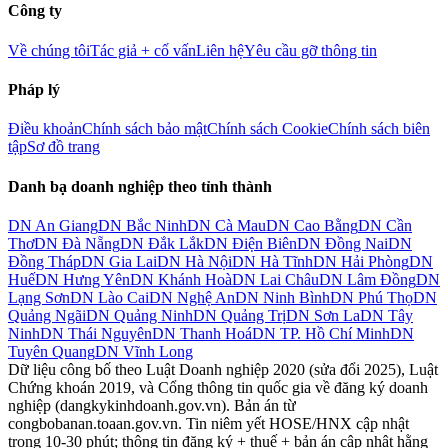
Công ty
Về chúng tôi
Tác giả + cố vấn
Liên hệ
Yêu cầu gỡ thông tin
Pháp lý
Điều khoản
Chính sách bảo mật
Chính sách Cookie
Chính sách biên
tập
Sơ đồ trang
Danh bạ doanh nghiệp theo tỉnh thành
DN
An Giang
DN
Bắc Ninh
DN
Cà Mau
DN
Cao Bằng
DN
Cần
Thơ
DN
Đà Nẵng
DN
Đắk Lắk
DN
Điện Biên
DN
Đồng Nai
DN
Đồng Tháp
DN
Gia Lai
DN
Hà Nội
DN
Hà Tĩnh
DN
Hải Phòng
DN
Huế
DN
Hưng Yên
DN
Khánh Hoà
DN
Lai Châu
DN
Lâm Đồng
DN
Lạng Sơn
DN
Lào Cai
DN
Nghệ An
DN
Ninh Bình
DN
Phú Thọ
DN
Quảng Ngãi
DN
Quảng Ninh
DN
Quảng Trị
DN
Sơn La
DN
Tây
Ninh
DN
Thái Nguyên
DN
Thanh Hoá
DN
TP. Hồ Chí Minh
DN
Tuyên Quang
DN
Vĩnh Long
Dữ liệu công bố theo Luật Doanh nghiệp 2020 (sửa đổi 2025), Luật
Chứng khoán 2019, và Cổng thông tin quốc gia về đăng ký doanh
nghiệp (dangkykinhdoanh.gov.vn). Bản án từ
congbobanan.toaan.gov.vn. Tin niêm yết HOSE/HNX cập nhật
trong 10-30 phút; thông tin đăng ký + thuế + bản án cập nhật hằng